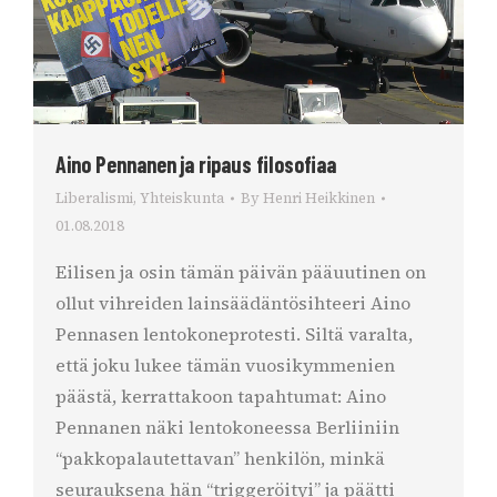
Aino Pennanen ja ripaus filosofiaa
Liberalismi
,
Yhteiskunta
By
Henri Heikkinen
01.08.2018
Eilisen ja osin tämän päivän pääuutinen on
ollut vihreiden lainsäädäntösihteeri Aino
Pennasen lentokoneprotesti. Siltä varalta,
että joku lukee tämän vuosikymmenien
päästä, kerrattakoon tapahtumat: Aino
Pennanen näki lentokoneessa Berliiniin
“pakkopalautettavan” henkilön, minkä
seurauksena hän “triggeröityi” ja päätti