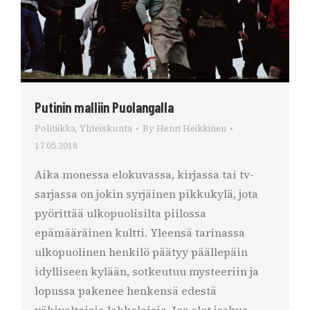
Putinin malliin Puolangalla
Politiikka
,
Yhteiskunta
By
Henri Heikkinen
17.05.2018
Aika monessa elokuvassa, kirjassa tai tv-
sarjassa on jokin syrjäinen pikkukylä, jota
pyörittää ulkopuolisilta piilossa
epämääräinen kultti. Yleensä tarinassa
ulkopuolinen henkilö päätyy päällepäin
idylliseen kylään, sotkeutuu mysteeriin ja
lopussa pakenee henkensä edestä