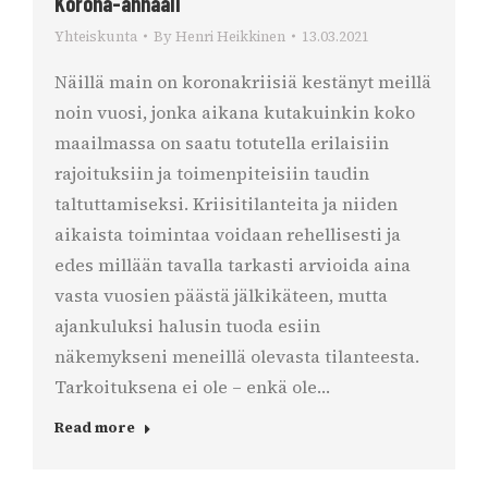
Korona-annaali
Yhteiskunta
By
Henri Heikkinen
13.03.2021
Näillä main on koronakriisiä kestänyt meillä
noin vuosi, jonka aikana kutakuinkin koko
maailmassa on saatu totutella erilaisiin
rajoituksiin ja toimenpiteisiin taudin
taltuttamiseksi. Kriisitilanteita ja niiden
aikaista toimintaa voidaan rehellisesti ja
edes millään tavalla tarkasti arvioida aina
vasta vuosien päästä jälkikäteen, mutta
ajankuluksi halusin tuoda esiin
näkemykseni meneillä olevasta tilanteesta.
Tarkoituksena ei ole – enkä ole…
Read more