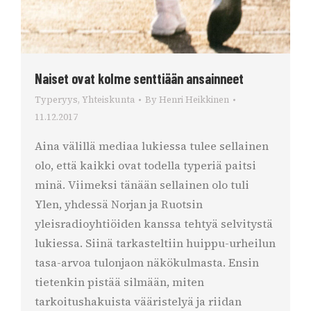
Naiset ovat kolme senttiään ansainneet
Typeryys
,
Yhteiskunta
By
Henri Heikkinen
11.12.2017
Aina välillä mediaa lukiessa tulee sellainen
olo, että kaikki ovat todella typeriä paitsi
minä. Viimeksi tänään sellainen olo tuli
Ylen, yhdessä Norjan ja Ruotsin
yleisradioyhtiöiden kanssa tehtyä selvitystä
lukiessa. Siinä tarkasteltiin huippu-urheilun
tasa-arvoa tulonjaon näkökulmasta. Ensin
tietenkin pistää silmään, miten
tarkoitushakuista vääristelyä ja riidan