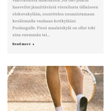
väkivaltaisia lahkolaisia. Jos olet joskus
haaveilut jännittävästä vierailusta tällaiseen
elokuvakylään, suosittelen suunnistamaan
kesälomalla vanhaan kotikylääni
Puolangalle. Pieni maalaiskylä on ollut toki
aina enemmän tai…
Read more