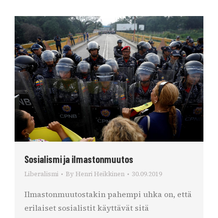
Sosialismi ja ilmastonmuutos
Liberalismi
By
Henri Heikkinen
30.09.2019
Ilmastonmuutostakin pahempi uhka on, että
erilaiset sosialistit käyttävät sitä