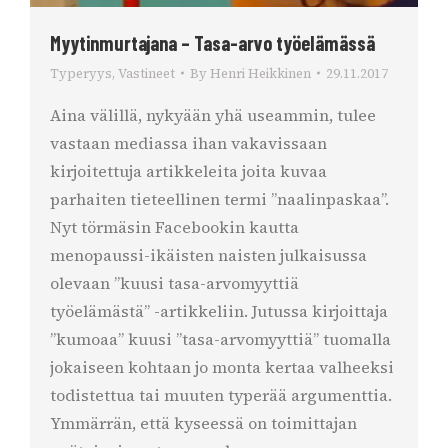
Myytinmurtajana – Tasa-arvo työelämässä
Typeryys
,
Vastineet
By
Henri Heikkinen
29.11.2017
Aina välillä, nykyään yhä useammin, tulee
vastaan mediassa ihan vakavissaan
kirjoitettuja artikkeleita joita kuvaa
parhaiten tieteellinen termi ”naalinpaskaa”.
Nyt törmäsin Facebookin kautta
menopaussi-ikäisten naisten julkaisussa
olevaan ”kuusi tasa-arvomyyttiä
työelämästä” -artikkeliin. Jutussa kirjoittaja
”kumoaa” kuusi ”tasa-arvomyyttiä” tuomalla
jokaiseen kohtaan jo monta kertaa valheeksi
todistettua tai muuten typerää argumenttia.
Ymmärrän, että kyseessä on toimittajan