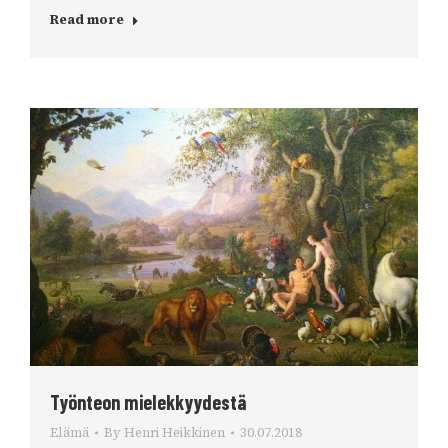
Read more
Työnteon mielekkyydestä
Elämä
By
Henri Heikkinen
30.07.2018