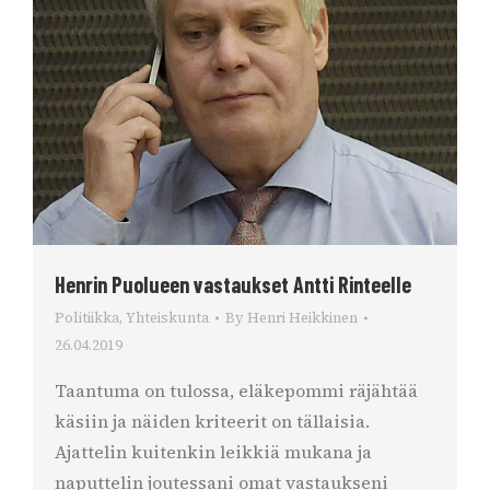
Henrin Puolueen vastaukset Antti Rinteelle
Politiikka
,
Yhteiskunta
By
Henri Heikkinen
26.04.2019
Taantuma on tulossa, eläkepommi räjähtää
käsiin ja näiden kriteerit on tällaisia.
Ajattelin kuitenkin leikkiä mukana ja
naputtelin joutessani omat vastaukseni