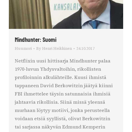
Mindhunter: Suomi
Huumori
By
Henri Heikkinen
24.10.2017
Netflixin uusi hittisarja Mindhunter palaa
1970-luvun Yhdysvaltoihin, rikollisten
profiloinnin alkulähteille. Kuusi ihmistä
tappaneen David Berkowitzin jäätyä kiinni
FBI ihmettelee täysin satunnaisia ihmisiä
jahtaavia rikollisia. Siinä missä yleensä
murhaan löytyy motiivi, jonka perusteella
voidaan etsiä syyllistä, olivat Berkowitzin
tai sarjassa näkyvän Edmund Kemperin