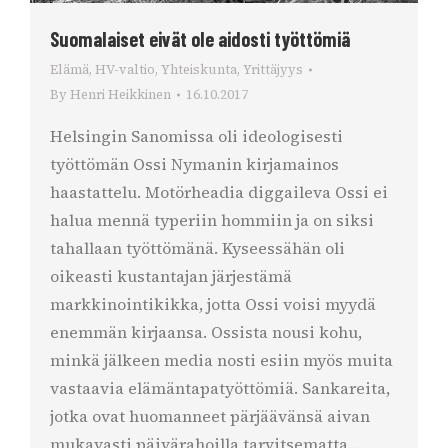
Suomalaiset eivät ole aidosti työttömiä
Elämä
,
HV-valtio
,
Yhteiskunta
,
Yrittäjyys
By
Henri Heikkinen
16.10.2017
Helsingin Sanomissa oli ideologisesti
työttömän Ossi Nymanin kirjamainos
haastattelu. Motörheadia diggaileva Ossi ei
halua mennä typeriin hommiin ja on siksi
tahallaan työttömänä. Kyseessähän oli
oikeasti kustantajan järjestämä
markkinointikikka, jotta Ossi voisi myydä
enemmän kirjaansa. Ossista nousi kohu,
minkä jälkeen media nosti esiin myös muita
vastaavia elämäntapatyöttömiä. Sankareita,
jotka ovat huomanneet pärjäävänsä aivan
mukavasti päivärahoilla tarvitsematta…