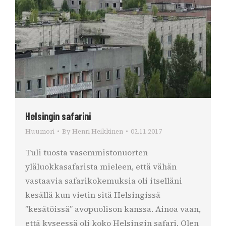
Helsingin safarini
Huumori
By
Henri Heikkinen
02.11.2017
Tuli tuosta vasemmistonuorten
yläluokkasafarista mieleen, että vähän
vastaavia safarikokemuksia oli itselläni
kesällä kun vietin sitä Helsingissä
”kesätöissä” avopuolison kanssa. Ainoa vaan,
että kyseessä oli koko Helsingin safari. Olen