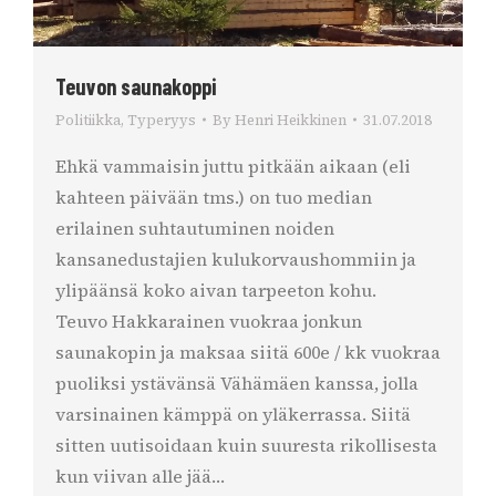
Teuvon saunakoppi
Politiikka
,
Typeryys
By
Henri Heikkinen
31.07.2018
Ehkä vammaisin juttu pitkään aikaan (eli
kahteen päivään tms.) on tuo median
erilainen suhtautuminen noiden
kansanedustajien kulukorvaushommiin ja
ylipäänsä koko aivan tarpeeton kohu.
Teuvo Hakkarainen vuokraa jonkun
saunakopin ja maksaa siitä 600e / kk vuokraa
puoliksi ystävänsä Vähämäen kanssa, jolla
varsinainen kämppä on yläkerrassa. Siitä
sitten uutisoidaan kuin suuresta rikollisesta
kun viivan alle jää…