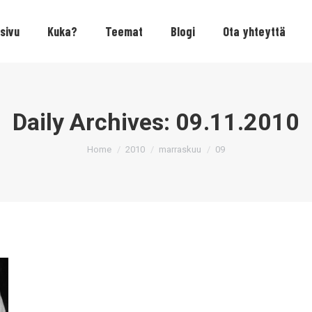
sivu
Kuka?
Teemat
Blogi
Ota yhteyttä
Daily Archives:
09.11.2010
You are here:
Home
2010
marraskuu
09