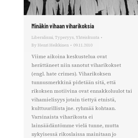
Minäkin vihaan viharikoksia
Liberalismi
,
Typeryys
,
Yhteiskunta
By
Henri Heikkinen
09.11.2010
Viime aikoina keskustelua ovat
herättäneet niin sanotut viharikokset
(engl. hate crimes). Viharikoksen
tunnusmerkkinä pidetään sitä, että
rikoksen motiivina ovat ennakkoluulot tai
vihamielisyys jotain tiettyä etnistä,
kulttuurillista jne. ryhmää kohtaan.
Varsinaista viharikosta ei
lainsäädäntömme vielä tunne, mutta
nykyisessä rikoslaissa mainitaan jo