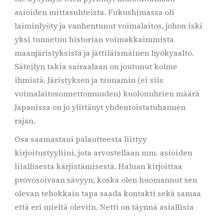
asioiden mittasuhteista. Fukushimassa oli
laiminlyöty ja vanhentunut voimalaitos, johon iski
yksi tunnetun historian voimakkaimmista
maanjäristyksistä ja jättiläismäinen hyökyaalto.
Säteilyn takia sairaalaan on joutunut kolme
ihmistä. Järistyksen ja tsunamin (ei siis
voimalaitosonnettomuuden) kuolonuhrien määrä
Japanissa on jo ylittänyt yhdentoistatuhannen
rajan.
Osa saamastani palautteesta liittyy
kirjoitustyyliini, jota arvostellaan mm. asioiden
liiallisesta kärjistämisestä. Haluan kirjoittaa
provosoivaan sävyyn, koska olen huomannut sen
olevan tehokkain tapa saada kontakti sekä samaa
että eri mieltä oleviin. Netti on täynnä asiallisia