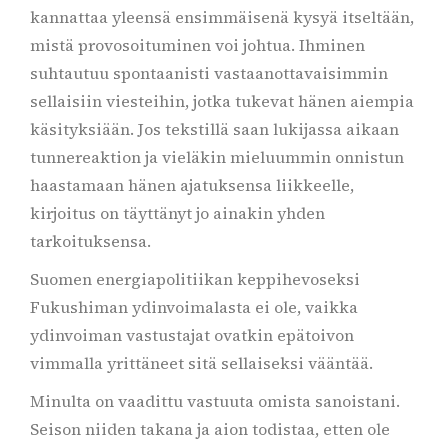
kannattaa yleensä ensimmäisenä kysyä itseltään,
mistä provosoituminen voi johtua. Ihminen
suhtautuu spontaanisti vastaanottavaisimmin
sellaisiin viesteihin, jotka tukevat hänen aiempia
käsityksiään. Jos tekstillä saan lukijassa aikaan
tunnereaktion ja vieläkin mieluummin onnistun
haastamaan hänen ajatuksensa liikkeelle,
kirjoitus on täyttänyt jo ainakin yhden
tarkoituksensa.
Suomen energiapolitiikan keppihevoseksi
Fukushiman ydinvoimalasta ei ole, vaikka
ydinvoiman vastustajat ovatkin epätoivon
vimmalla yrittäneet sitä sellaiseksi vääntää.
Minulta on vaadittu vastuuta omista sanoistani.
Seison niiden takana ja aion todistaa, etten ole