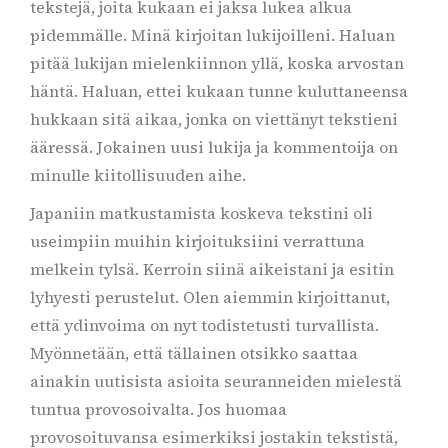
tekstejä, joita kukaan ei jaksa lukea alkua
pidemmälle. Minä kirjoitan lukijoilleni. Haluan
pitää lukijan mielenkiinnon yllä, koska arvostan
häntä. Haluan, ettei kukaan tunne kuluttaneensa
hukkaan sitä aikaa, jonka on viettänyt tekstieni
ääressä. Jokainen uusi lukija ja kommentoija on
minulle kiitollisuuden aihe.
Japaniin matkustamista koskeva tekstini oli
useimpiin muihin kirjoituksiini verrattuna
melkein tylsä. Kerroin siinä aikeistani ja esitin
lyhyesti perustelut. Olen aiemmin kirjoittanut,
että ydinvoima on nyt todistetusti turvallista.
Myönnetään, että tällainen otsikko saattaa
ainakin uutisista asioita seuranneiden mielestä
tuntua provosoivalta. Jos huomaa
provosoituvansa esimerkiksi jostakin tekstistä,