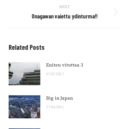
NEXT
Next
Onagawan vaiettu ydinturma!!
post:
Related Posts
Eniten vituttaa 3
07.07.2017
Big in Japan
27.04.2011