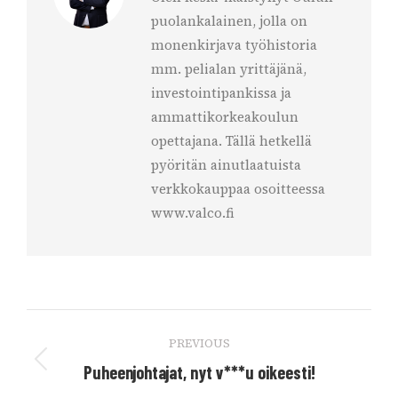
puolankalainen, jolla on
monenkirjava työhistoria
mm. pelialan yrittäjänä,
investointipankissa ja
ammattikorkeakoulun
opettajana. Tällä hetkellä
pyöritän ainutlaatuista
verkkokauppaa osoitteessa
www.valco.fi
Post
PREVIOUS
navigation
Previous
Puheenjohtajat, nyt v***u oikeesti!
post: