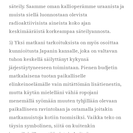
säteily. Saamme oman kallioperämme uraanista ja
muista siellä luonnostaan olevista
radioaktiivisista aineista koko ajan
keskimääräistä korkeampaa säteilyannosta.
5) Yksi matkani tarkoituksista on myös osoittaa
kunnioitusta Japanin kansalle, joka on valtavan
tuhon keskellä säilyttänyt kykynsä
järjestäytyneeseen toimintaan. Pienen budjetin
matkalaisena tuotan paikalliselle
elinkeinoelämälle vain mitättömän lisätienestin,
mutta käytän mielelläni vähiä ropojani
menemällä syömään muuten tyhjillään olevaan
paikalliseen ravintolaan ja ostamalla joitakin
matkamuistoja kotiin tuomisiksi. Vaikka teko on
täysin symbolinen, siitä on kuitenkin