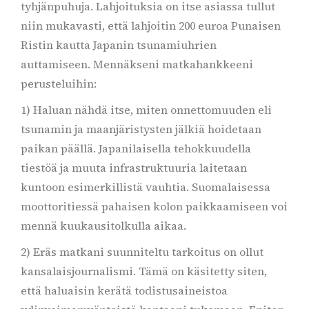
tyhjänpuhuja. Lahjoituksia on itse asiassa tullut
niin mukavasti, että lahjoitin 200 euroa Punaisen
Ristin kautta Japanin tsunamiuhrien
auttamiseen. Mennäkseni matkahankkeeni
perusteluihin:
1) Haluan nähdä itse, miten onnettomuuden eli
tsunamin ja maanjäristysten jälkiä hoidetaan
paikan päällä. Japanilaisella tehokkuudella
tiestöä ja muuta infrastruktuuria laitetaan
kuntoon esimerkillistä vauhtia. Suomalaisessa
moottoritiessä pahaisen kolon paikkaamiseen voi
mennä kuukausitolkulla aikaa.
2) Eräs matkani suunniteltu tarkoitus on ollut
kansalaisjournalismi. Tämä on käsitetty siten,
että haluaisin kerätä todistusaineistoa