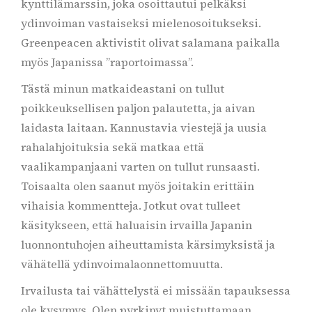
kynttilämarssin, joka osoittautui pelkäksi
ydinvoiman vastaiseksi mielenosoitukseksi.
Greenpeacen aktivistit olivat salamana paikalla
myös Japanissa ”raportoimassa”.
Tästä minun matkaideastani on tullut
poikkeuksellisen paljon palautetta, ja aivan
laidasta laitaan. Kannustavia viestejä ja uusia
rahalahjoituksia sekä matkaa että
vaalikampanjaani varten on tullut runsaasti.
Toisaalta olen saanut myös joitakin erittäin
vihaisia kommentteja. Jotkut ovat tulleet
käsitykseen, että haluaisin irvailla Japanin
luonnontuhojen aiheuttamista kärsimyksistä ja
vähätellä ydinvoimalaonnettomuutta.
Irvailusta tai vähättelystä ei missään tapauksessa
ole kysymys. Olen pyrkinyt muistuttamaan