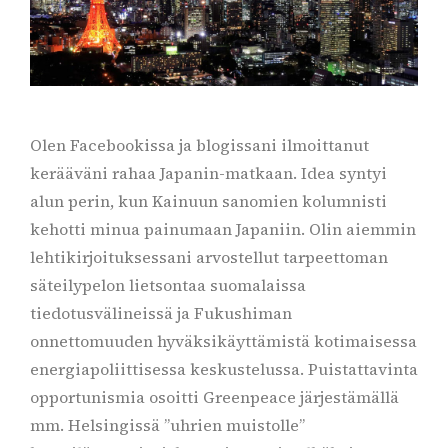
Olen Facebookissa ja blogissani ilmoittanut
kerääväni rahaa Japanin-matkaan. Idea syntyi
alun perin, kun Kainuun sanomien kolumnisti
kehotti minua painumaan Japaniin. Olin aiemmin
lehtikirjoituksessani arvostellut tarpeettoman
säteilypelon lietsontaa suomalaissa
tiedotusvälineissä ja Fukushiman
onnettomuuden hyväksikäyttämistä kotimaisessa
energiapoliittisessa keskustelussa. Puistattavinta
opportunismia osoitti Greenpeace järjestämällä
mm. Helsingissä ”uhrien muistolle”