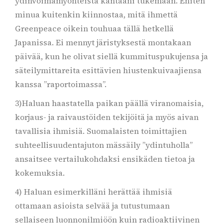
ydinvoimamyönteistä kantaani tukemaan. Eniten
minua kuitenkin kiinnostaa, mitä ihmettä
Greenpeace oikein touhuaa tällä hetkellä
Japanissa. Ei mennyt järistyksestä montakaan
päivää, kun he olivat siellä kummituspukujensa ja
säteilymittareita esittävien hiustenkuivaajiensa
kanssa ”raportoimassa”.
3)Haluan haastatella paikan päällä viranomaisia,
korjaus- ja raivaustöiden tekijöitä ja myös aivan
tavallisia ihmisiä. Suomalaisten toimittajien
suhteellisuudentajuton mässäily ”ydintuholla”
ansaitsee vertailukohdaksi ensikäden tietoa ja
kokemuksia.
4) Haluan esimerkilläni herättää ihmisiä
ottamaan asioista selvää ja tutustumaan
sellaiseen luonnonilmiöön kuin radioaktiivinen