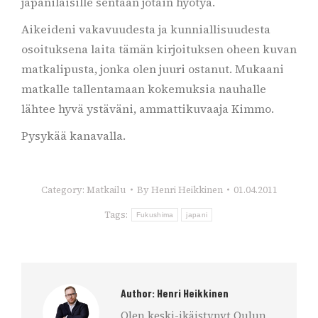
japanilaisille sentään jotain hyötyä.
Aikeideni vakavuudesta ja kunniallisuudesta
osoituksena laita tämän kirjoituksen oheen kuvan
matkalipusta, jonka olen juuri ostanut. Mukaani
matkalle tallentamaan kokemuksia nauhalle
lähtee hyvä ystäväni, ammattikuvaaja Kimmo.
Pysykää kanavalla.
Category:
Matkailu
By
Henri Heikkinen
01.04.2011
Tags:
Fukushima
japani
Author:
Henri Heikkinen
Olen keski-ikäistynyt Oulun