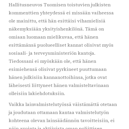
Hallitusneuvos Tuomisen toistuvien julkisten
kommenttien yhteydessä ei missään vaiheessa
ole mainittu, että hän esittäisi vihamielisiä
näkemyksiään yksityishenkilönä. Tämä on
omiaan luomaan mielikuvaa, että hänen
esittämänsä puolueelliset kannat olisivat myös
sosiaali- ja terveysministeriön kantoja.
Tiedossani ei myöskään ole, että hänen
esimiehensä olisivat pyrkineet puuttumaan
hänen julkisiin kannanottoihinsa, jotka ovat
läheisesti liittyneet hänen valmisteltavinaan
olleisiin lakiehdotuksiin.
Vaikka lainvalmistelutyössä väistämättä otetaan
ja joudutaan ottamaan kantaa valmistelutyön
kohteena olevan lainsäädännön tavoitteisiin, ei
näin avointa ja aktiivista oman poliittisen