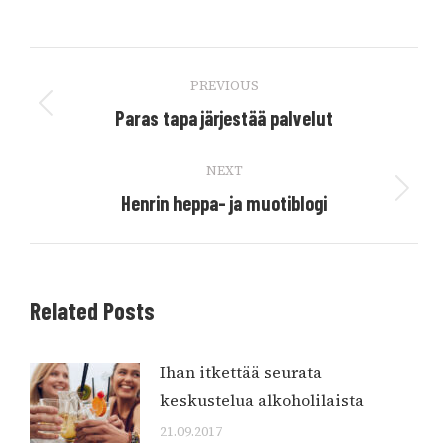
Post
PREVIOUS
navigation
Previous
Paras tapa järjestää palvelut
post:
NEXT
Next
Henrin heppa- ja muotiblogi
post:
Related Posts
Ihan itkettää seurata
keskustelua alkoholilaista
21.09.2017