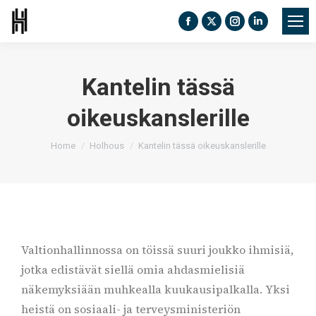
Facebook
X
Instagram
Linkedin
page
page
page
page
opens
opens
opens
opens
Kantelin tässä
in
in
in
in
new
new
new
new
oikeuskanslerille
window
window
window
window
You are here:
Home
Holhous
Kantelin tässä oikeuskanslerille
Valtionhallinnossa on töissä suuri joukko ihmisiä,
jotka edistävät siellä omia ahdasmielisiä
näkemyksiään muhkealla kuukausipalkalla. Yksi
heistä on sosiaali- ja terveysministeriön