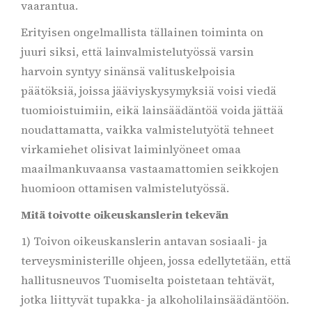
vaarantua.
Erityisen ongelmallista tällainen toiminta on
juuri siksi, että lainvalmistelutyössä varsin
harvoin syntyy sinänsä valituskelpoisia
päätöksiä, joissa jääviyskysymyksiä voisi viedä
tuomioistuimiin, eikä lainsäädäntöä voida jättää
noudattamatta, vaikka valmistelutyötä tehneet
virkamiehet olisivat laiminlyöneet omaa
maailmankuvaansa vastaamattomien seikkojen
huomioon ottamisen valmistelutyössä.
Mitä toivotte oikeuskanslerin tekevän
1) Toivon oikeuskanslerin antavan sosiaali- ja
terveysministerille ohjeen, jossa edellytetään, että
hallitusneuvos Tuomiselta poistetaan tehtävät,
jotka liittyvät tupakka- ja alkoholilainsäädäntöön.