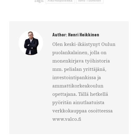
Tags:
Alkoholipolitiikka
Ismo Tuominen
Author:
Henri Heikkinen
Olen keski-ikäistynyt Oulun
puolankalainen, jolla on
monenkirjava työhistoria
mm. pelialan yrittäjänä,
investointipankissa ja
ammattikorkeakoulun
opettajana. Tällä hetkellä
pyöritän ainutlaatuista
verkkokauppaa osoitteessa
www.valco.fi