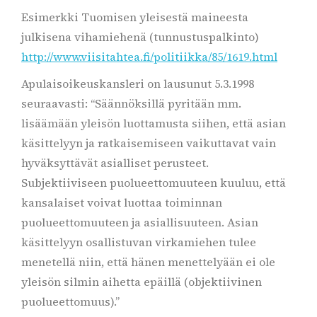
Esimerkki Tuomisen yleisestä maineesta
julkisena vihamiehenä (tunnustuspalkinto)
http://www.viisitahtea.fi/politiikka/85/1619.html
Apulaisoikeuskansleri on lausunut 5.3.1998
seuraavasti: “Säännöksillä pyritään mm.
lisäämään yleisön luottamusta siihen, että asian
käsittelyyn ja ratkaisemiseen vaikuttavat vain
hyväksyttävät asialliset perusteet.
Subjektiiviseen puolueettomuuteen kuuluu, että
kansalaiset voivat luottaa toiminnan
puolueettomuuteen ja asiallisuuteen. Asian
käsittelyyn osallistuvan virkamiehen tulee
menetellä niin, että hänen menettelyään ei ole
yleisön silmin aihetta epäillä (objektiivinen
puolueettomuus).”