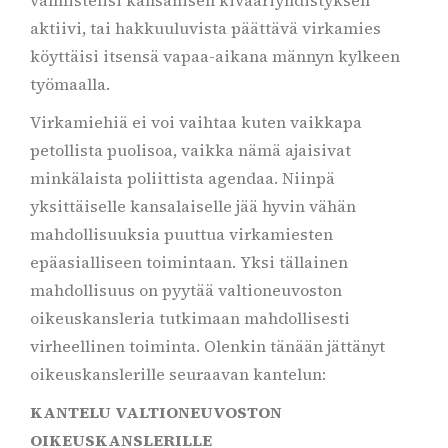
valmistelisi kansallisen kivääriyhdistyksen
aktiivi, tai hakkuuluvista päättävä virkamies
köyttäisi itsensä vapaa-aikana männyn kylkeen
työmaalla.
Virkamiehiä ei voi vaihtaa kuten vaikkapa
petollista puolisoa, vaikka nämä ajaisivat
minkälaista poliittista agendaa. Niinpä
yksittäiselle kansalaiselle jää hyvin vähän
mahdollisuuksia puuttua virkamiesten
epäasialliseen toimintaan. Yksi tällainen
mahdollisuus on pyytää valtioneuvoston
oikeuskansleria tutkimaan mahdollisesti
virheellinen toiminta. Olenkin tänään jättänyt
oikeuskanslerille seuraavan kantelun:
KANTELU VALTIONEUVOSTON
OIKEUSKANSLERILLE