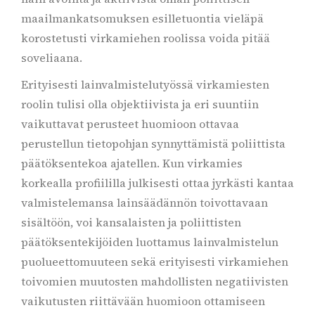
maailmankatsomuksen esilletuontia vieläpä
korostetusti virkamiehen roolissa voida pitää
soveliaana.
Erityisesti lainvalmistelutyössä virkamiesten
roolin tulisi olla objektiivista ja eri suuntiin
vaikuttavat perusteet huomioon ottavaa
perustellun tietopohjan synnyttämistä poliittista
päätöksentekoa ajatellen. Kun virkamies
korkealla profiililla julkisesti ottaa jyrkästi kantaa
valmistelemansa lainsäädännön toivottavaan
sisältöön, voi kansalaisten ja poliittisten
päätöksentekijöiden luottamus lainvalmistelun
puolueettomuuteen sekä erityisesti virkamiehen
toivomien muutosten mahdollisten negatiivisten
vaikutusten riittävään huomioon ottamiseen