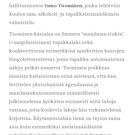
hallitusneuvos
Ismo Tuominen
, jonka tehtäviin
kuuluu mm. alkoholi- ja tupakkalainsäädännön
valmistelu.
Tuomisen käsialaa on Suomen “maailman tiukin”
(=umpifasistinen) tupakkalaki sekä
konkreettisena esimerkkinä markettien kassojen
bingolottosysteemi, jossa tupakka-automaateissa
näkyy pelkät numerot. Tuominen poikkeaa
monista kaltaisistaan siinä mielessä, että hän
levittelee yksisilmäistä agendaansa ja
maailmankatsomustaan säännöllisesti
julkisuudessa hyökäten avoimesti niitä tahoja
vastaan, joita koskevia lakeja hän virkamiehenä
kirjoittaa. Käytännössähän tämä on täysin sama
asia kuin esimerkiksi aselainsäädäntöä