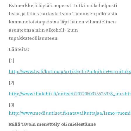
Esimerkkejä löytää nopeasti tutkimalla helposti
lisää, ja lähes kaikista Ismo Tuomisen julkisista
kannanotoista paistaa läpi hänen vihamielinen
asenteensa niin alkoholi- kuin
tupakkateollisuuteen.
Lähteitä:
[1]
http://www.hs.fi/kotimaa/artikkeli/Pulloihin+varoituk
[2]
http://www.iltalehti.fi/uutiset/2012050315525978_uu.sht
[3]
http://www.mediuutiset.fi/satavaikuttajaa/ismo+tuom
Millä tavoin menettely oli mielestänne