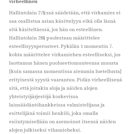
virheellinen
Hallintolain 27§:ssä säädetään, että virkamies ei
saa osallistua asian käsittelyyn eikä olla läsnä
sitä käsiteltäessä, jos hän on esteellinen.
Hallintolain 28§ puolestaan määrittelee
esteellisyysperusteet. Pykälän 1 momentin 7.
kohta määrittelee virkamiehen esteelliseksi, jos
luottamus hänen puolueettomuuteensa muusta
[kuin samassa momentissa aiemmin luetellusta]
erityisestä syystä vaarantuu. Pidän virheellisenä
sitä, että joitakin aloja ja näiden alojen
yhteistyöjärjestöjä koskevissa
lainsäädäntöhankkeissa valmistelijana ja
esittelijänä toimii henkilö, joka omalla
esiintymisellään on asemoinut itsensä näiden
alojen julkiseksi vihamieheksi.