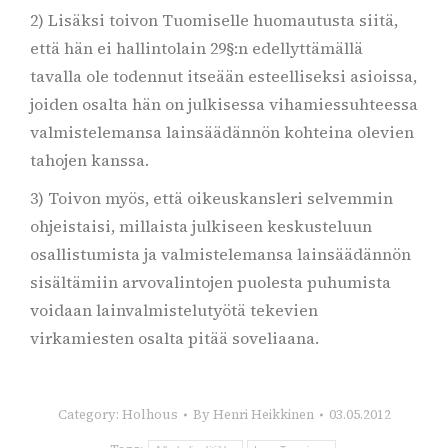
2) Lisäksi toivon Tuomiselle huomautusta siitä,
että hän ei hallintolain 29§:n edellyttämällä
tavalla ole todennut itseään esteelliseksi asioissa,
joiden osalta hän on julkisessa vihamiessuhteessa
valmistelemansa lainsäädännön kohteina olevien
tahojen kanssa.
3) Toivon myös, että oikeuskansleri selvemmin
ohjeistaisi, millaista julkiseen keskusteluun
osallistumista ja valmistelemansa lainsäädännön
sisältämiin arvovalintojen puolesta puhumista
voidaan lainvalmistelutyötä tekevien
virkamiesten osalta pitää soveliaana.
Category:
Holhous
By
Henri Heikkinen
03.05.2012