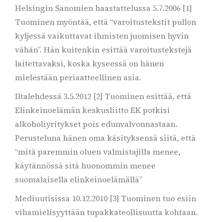
Helsingin Sanomien haastattelussa 5.7.2006 [1]
Tuominen myöntää, että “varoitustekstit pullon
kyljessä vaikuttavat ihmisten juomisen hyvin
vähän”. Hän kuitenkin esittää varoitustekstejä
laitettavaksi, koska kyseessä on hänen
mielestään periaatteellinen asia.
Iltalehdessä 3.5.2012 [2] Tuominen esittää, että
Elinkeinoelämän keskusliitto EK potkisi
alkoholiyritykset pois edunvalvonnastaan.
Perusteluna hänen oma käsityksensä siitä, että
“mitä paremmin oluen valmistajilla menee,
käytännössä sitä huonommin menee
suomalaisella elinkeinoelämällä”
Mediuutisissa 10.12.2010 [3] Tuominen tuo esiin
vihamielisyyttään tupakkateollisuutta kohtaan.