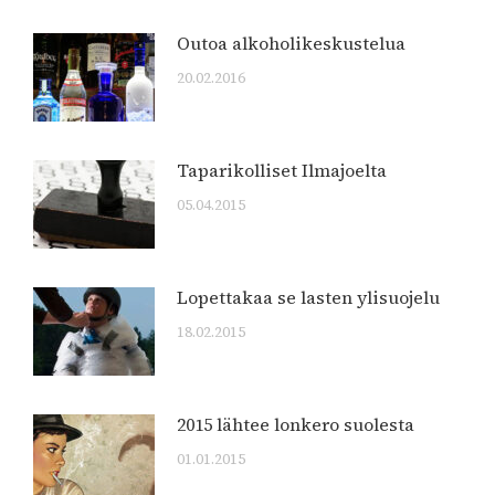
Outoa alkoholikeskustelua
20.02.2016
Taparikolliset Ilmajoelta
05.04.2015
Lopettakaa se lasten ylisuojelu
18.02.2015
2015 lähtee lonkero suolesta
01.01.2015