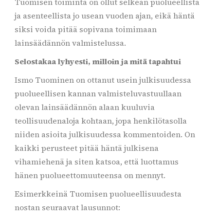
Tuomisen toiminta on ollut selkeän puolueellista
ja asenteellista jo usean vuoden ajan, eikä häntä
siksi voida pitää sopivana toimimaan
lainsäädännön valmistelussa.
Selostakaa lyhyesti, milloin ja mitä tapahtui
Ismo Tuominen on ottanut usein julkisuudessa
puolueellisen kannan valmisteluvastuullaan
olevan lainsäädännön alaan kuuluvia
teollisuudenaloja kohtaan, jopa henkilötasolla
niiden asioita julkisuudessa kommentoiden. On
kaikki perusteet pitää häntä julkisena
vihamiehenä ja siten katsoa, että luottamus
hänen puolueettomuuteensa on mennyt.
Esimerkkeinä Tuomisen puolueellisuudesta
nostan seuraavat lausunnot: