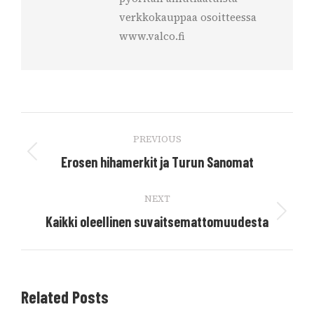
verkkokauppaa osoitteessa
www.valco.fi
Post
PREVIOUS
navigation
Previous
Erosen hihamerkit ja Turun Sanomat
post:
NEXT
Next
Kaikki oleellinen suvaitsemattomuudesta
post:
Related Posts