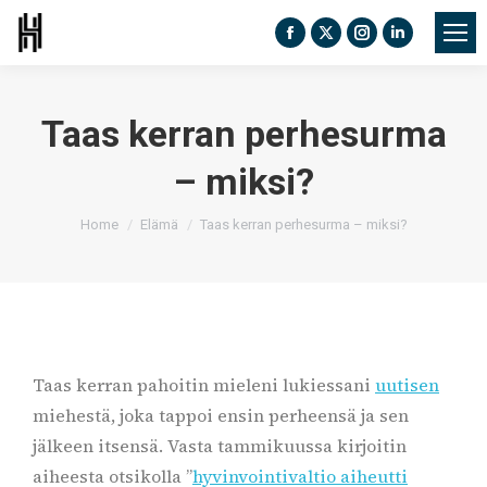
Facebook
X
Instagram
Linkedin
page
page
page
page
opens
opens
opens
opens
Taas kerran perhesurma
in
in
in
in
new
new
new
new
– miksi?
window
window
window
window
You are here:
Home
Elämä
Taas kerran perhesurma – miksi?
Taas kerran pahoitin mieleni lukiessani
uutisen
miehestä, joka tappoi ensin perheensä ja sen
jälkeen itsensä. Vasta tammikuussa kirjoitin
aiheesta otsikolla ”
hyvinvointivaltio aiheutti