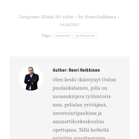
Categories:
Elämä
,
HV-valtio
By
Henri Heikkinen
14.04.2012
Tags:
itsemurha
perhesurmat
Author:
Henri Heikkinen
Olen keski-ikäistynyt Oulun
puolankalainen, jolla on
monenkirjava työhistoria
mm. pelialan yrittäjänä,
investointipankissa ja
ammattikorkeakoulun
opettajana. Tällä hetkellä
pyöritän ainutlaatuista