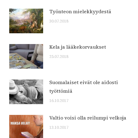
Työnteon mielekkyydestä
30.07.2018
Kela ja lääkekorvaukset
25.07.2018
Suomalaiset eivät ole aidosti
työttömiä
16.10.2017
Valtio voisi olla reilumpi velkoja
13.10.2017