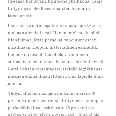
itseensä kuuluvana kiinteänä yksikkönä. Tämä
liittyy myös oleellisesti naisten tekemiin
lapsisurmiin.
Itse asiassa surmaaja toimii oman logiikkansa
mukaan altruistisesti. Hänen mielestään olisi
liian julmaa jättää perhe ns. tuhoutuneeseen
maailmaan. Helpoin historiallinen esimerkki
lienee kun Joseph Goebbels vaimoineen
surmasivat ensin kuusi lastaan ja sitten itsensä
Natsi-Saksan romahtaessa. Heidän logiikkansa
mukaan elämä ilman Hitleriä olisi lapsille liian
julmaa.
Yhdysvaltalaistilastojen mukaan ainakin 70
prosenttiin perhesurmista liittyi myös aiempaa
perheväkivaltaa, joskin vain 25 prosentissa
väkivalta näkyi rikosrekisterissä. Tämä ei ole