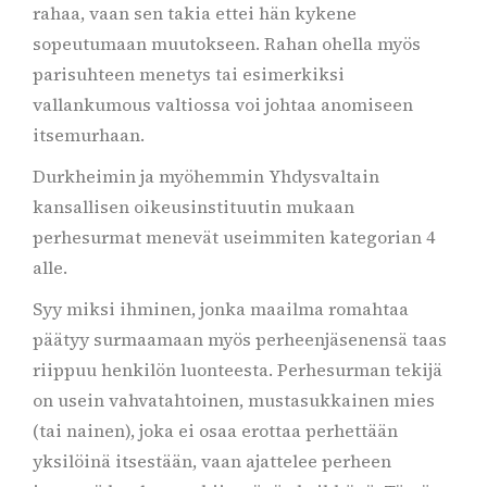
rahaa, vaan sen takia ettei hän kykene
sopeutumaan muutokseen. Rahan ohella myös
parisuhteen menetys tai esimerkiksi
vallankumous valtiossa voi johtaa anomiseen
itsemurhaan.
Durkheimin ja myöhemmin Yhdysvaltain
kansallisen oikeusinstituutin mukaan
perhesurmat menevät useimmiten kategorian 4
alle.
Syy miksi ihminen, jonka maailma romahtaa
päätyy surmaamaan myös perheenjäsenensä taas
riippuu henkilön luonteesta. Perhesurman tekijä
on usein vahvatahtoinen, mustasukkainen mies
(tai nainen), joka ei osaa erottaa perhettään
yksilöinä itsestään, vaan ajattelee perheen