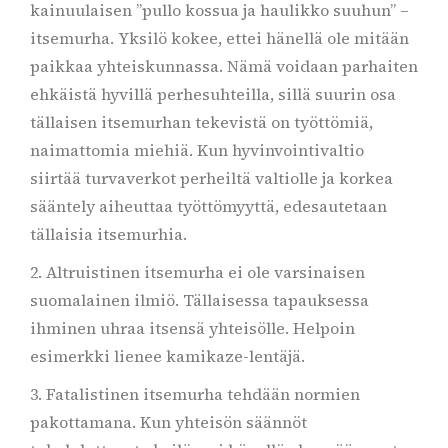
kainuulaisen ”pullo kossua ja haulikko suuhun” –
itsemurha. Yksilö kokee, ettei hänellä ole mitään
paikkaa yhteiskunnassa. Nämä voidaan parhaiten
ehkäistä hyvillä perhesuhteilla, sillä suurin osa
tällaisen itsemurhan tekevistä on työttömiä,
naimattomia miehiä. Kun hyvinvointivaltio
siirtää turvaverkot perheiltä valtiolle ja korkea
sääntely aiheuttaa työttömyyttä, edesautetaan
tällaisia itsemurhia.
2. Altruistinen itsemurha ei ole varsinaisen
suomalainen ilmiö. Tällaisessa tapauksessa
ihminen uhraa itsensä yhteisölle. Helpoin
esimerkki lienee kamikaze-lentäjä.
3. Fatalistinen itsemurha tehdään normien
pakottamana. Kun yhteisön säännöt