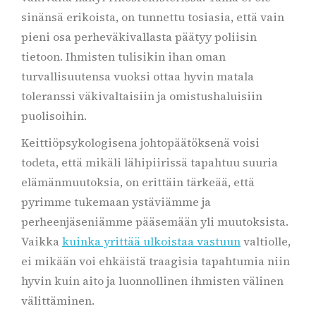
sinänsä erikoista, on tunnettu tosiasia, että vain
pieni osa perheväkivallasta päätyy poliisin
tietoon. Ihmisten tulisikin ihan oman
turvallisuutensa vuoksi ottaa hyvin matala
toleranssi väkivaltaisiin ja omistushaluisiin
puolisoihin.
Keittiöpsykologisena johtopäätöksenä voisi
todeta, että mikäli lähipiirissä tapahtuu suuria
elämänmuutoksia, on erittäin tärkeää, että
pyrimme tukemaan ystäviämme ja
perheenjäseniämme pääsemään yli muutoksista.
Vaikka
kuinka yrittää ulkoistaa vastuun
valtiolle,
ei mikään voi ehkäistä traagisia tapahtumia niin
hyvin kuin aito ja luonnollinen ihmisten välinen
välittäminen.