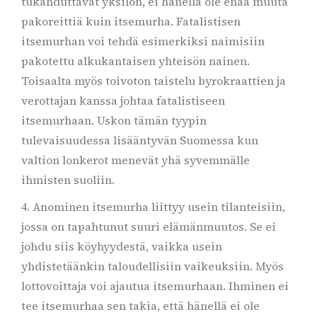
tukahduttavat yksilön, ei hänellä ole enää muuta
pakoreittiä kuin itsemurha. Fatalistisen
itsemurhan voi tehdä esimerkiksi naimisiin
pakotettu alkukantaisen yhteisön nainen.
Toisaalta myös toivoton taistelu byrokraattien ja
verottajan kanssa johtaa fatalistiseen
itsemurhaan. Uskon tämän tyypin
tulevaisuudessa lisääntyvän Suomessa kun
valtion lonkerot menevät yhä syvemmälle
ihmisten suoliin.
4. Anominen itsemurha liittyy usein tilanteisiin,
jossa on tapahtunut suuri elämänmuutos. Se ei
johdu siis köyhyydestä, vaikka usein
yhdistetäänkin taloudellisiin vaikeuksiin. Myös
lottovoittaja voi ajautua itsemurhaan. Ihminen ei
tee itsemurhaa sen takia, että hänellä ei ole