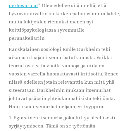
perhesurmat
”. Olen edellee sitä mieltä, että
hyvinvointivaltio on kaiken pahoinvoinnin lähde,
mutta lukijoiden riemuksi menen nyt
keittiöpsykologiassa syvemmälle
perunakellariin.
Ranskalainen sosiologi Émile Durkheim teki
aikanaan laajaa itsemurhatutkimusta. Vaikka
teoriat ovat sata vuotta vanhoja, ja niitä on
vuosien varrella huomattavasti kritisoitu, lienee
niissä edelleen jotain relevanttia kun niitä yhä
siteerataan. Durkheimin mukaan itsemurhat
johtuvat pääosin yhteiskunnallisista tekijöistä.
Hän jakaa itsemurhat neljään eri tyyppiin.
1. Egoistinen itsemurha, joka liittyy oleellisesti
syrjäytymiseen. Tämä on se työttömän