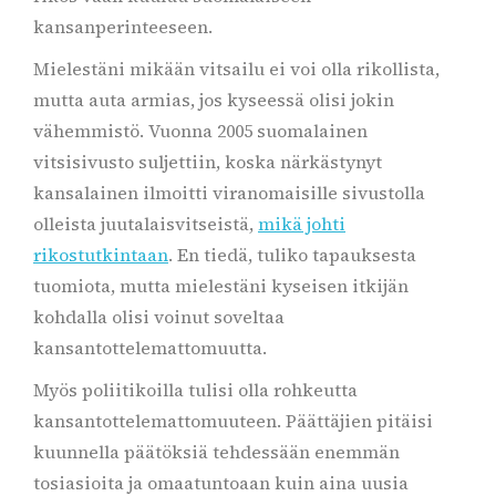
kansanperinteeseen.
Mielestäni mikään vitsailu ei voi olla rikollista,
mutta auta armias, jos kyseessä olisi jokin
vähemmistö. Vuonna 2005 suomalainen
vitsisivusto suljettiin, koska närkästynyt
kansalainen ilmoitti viranomaisille sivustolla
olleista juutalaisvitseistä,
mikä johti
rikostutkintaan
. En tiedä, tuliko tapauksesta
tuomiota, mutta mielestäni kyseisen itkijän
kohdalla olisi voinut soveltaa
kansantottelemattomuutta.
Myös poliitikoilla tulisi olla rohkeutta
kansantottelemattomuuteen. Päättäjien pitäisi
kuunnella päätöksiä tehdessään enemmän
tosiasioita ja omaatuntoaan kuin aina uusia