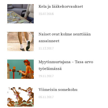
Kela ja lääkekorvaukset
25.07.2018
Naiset ovat kolme senttiään
ansainneet
11.12.2017
Myytinmurtajana – Tasa-arvo
työelämässä
29.11.2017
Viimeisin somekohu
05.11.2017