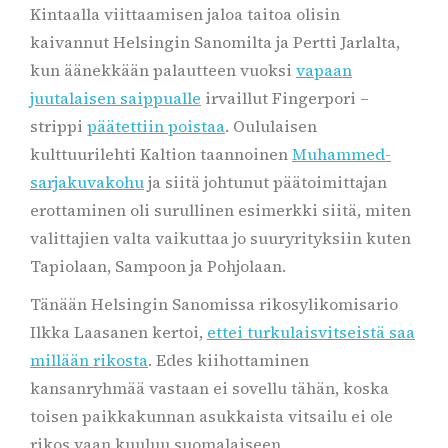
Kintaalla viittaamisen jaloa taitoa olisin
kaivannut Helsingin Sanomilta ja Pertti Jarlalta,
kun äänekkään palautteen vuoksi
vapaan
juutalaisen saippualle
irvaillut Fingerpori –
strippi
päätettiin poistaa
. Oululaisen
kulttuurilehti Kaltion taannoinen
Muhammed-
sarjakuvakohu
ja siitä johtunut päätoimittajan
erottaminen oli surullinen esimerkki siitä, miten
valittajien valta vaikuttaa jo suuryrityksiin kuten
Tapiolaan, Sampoon ja Pohjolaan.
Tänään Helsingin Sanomissa rikosylikomisario
Ilkka Laasanen kertoi,
ettei turkulaisvitseistä saa
millään rikosta
. Edes kiihottaminen
kansanryhmää vastaan ei sovellu tähän, koska
toisen paikkakunnan asukkaista vitsailu ei ole
rikos vaan kuuluu suomalaiseen