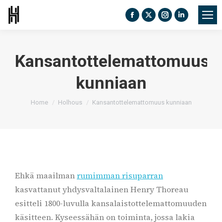
Facebook
X
Instagram
Linkedin
page
page
page
page
opens
opens
opens
opens
Kansantottelemattomuus
in
in
in
in
new
new
new
new
kunniaan
window
window
window
window
You are here:
Home
Holhous
Kansantottelemattomuus kunniaan
Ehkä maailman
rumimman risuparran
kasvattanut yhdysvaltalainen Henry Thoreau
esitteli 1800-luvulla kansalaistottelemattomuuden
käsitteen. Kyseessähän on toiminta, jossa lakia