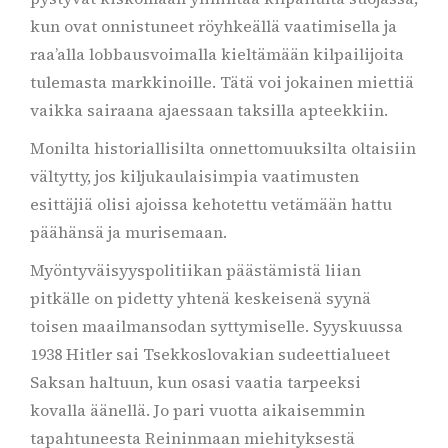
kun ovat onnistuneet röyhkeällä vaatimisella ja
raa’alla lobbausvoimalla kieltämään kilpailijoita
tulemasta markkinoille. Tätä voi jokainen miettiä
vaikka sairaana ajaessaan taksilla apteekkiin.
Monilta historiallisilta onnettomuuksilta oltaisiin
vältytty, jos kiljukaulaisimpia vaatimusten
esittäjiä olisi ajoissa kehotettu vetämään hattu
päähänsä ja murisemaan.
Myöntyväisyyspolitiikan päästämistä liian
pitkälle on pidetty yhtenä keskeisenä syynä
toisen maailmansodan syttymiselle. Syyskuussa
1938 Hitler sai Tsekkoslovakian sudeettialueet
Saksan haltuun, kun osasi vaatia tarpeeksi
kovalla äänellä. Jo pari vuotta aikaisemmin
tapahtuneesta Reininmaan miehityksestä