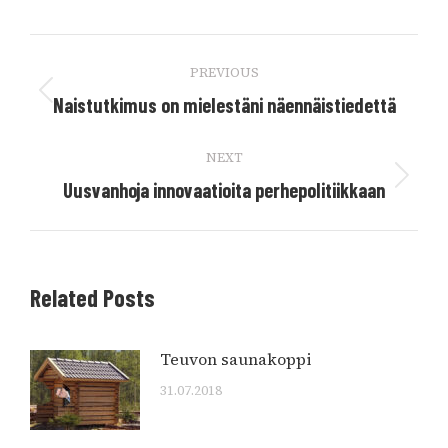
Post
PREVIOUS
navigation
Previous
Naistutkimus on mielestäni näennäistiedettä
post:
NEXT
Next
Uusvanhoja innovaatioita perhepolitiikkaan
post:
Related Posts
Teuvon saunakoppi
31.07.2018