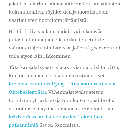
joka tässä tarkoittakoon aktiivisten kansalaisten
kohtuuttomien, röyhkeiden ja moralististen
vaatimusten huomiotta jättämistä.
Näitä aktiivisia kansalaisia voi olla myös
julkishallinnon puolella erilaisten etuliite-
valtuutettujen toimistoissa, jolloin kyseeseen voi
tulla myös lain rikkominen.
Tätä kansalaisvastaista aktivismia olisi tarvittu,
kun mainonnan eettisen neuvoston naiset
kielsivät ravintola Rymy-Eetua mainostamasta
Oktoberfestiään
. Vähemmistövaltuutetun
toimiston ylitarkastaja Annika Parsonsille olisi
voinut myös näyttää hieman aktivismia hänen
kritisoidessaan halventaviksi kokemiaan
paikannimiä
Savon Sanomissa.