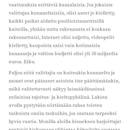
vaatimuksia esittäviä kansalaisia. Jos jokaista
valittajaa kuunneltaisiin, olisi aseet jo kielletty,
kaikki paikat aidattu puolitoistametrisillä
kaiteilla, yhtään uutta rakennusta ei koskaan
rakennettaisi, Internet olisi suljettu, videopelit
kielletty, kaupoista saisi vain kotimaisia
banaaneja ja valtion budjetti olisi yli 50 miljardia
euroa. Eiku.
Paljon niitä valittajia on kuitenkin kuunneltu ja
monet ovat päässeet asioista itse päättämäänkin,
mikä valitettavasti näkyy lainsäädännössä
erilaisina rajoitus- ja kieltopykälinä. Lakien
avulla pystytään siirtämään rahaa toisten
taskuista omiin taskuihin, jos osataan tarpeeksi
hyvin vaatia. Monilla aloilla bisneksen harjoittajat
pystyvät kiskomaan ylihintaa kilpailulta suojassa,