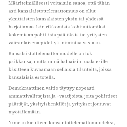
Määritelmällisesti voitaisiin sanoa, että tähän
asti kansalaistottelemattomuus on ollut
yksittäisten kansalaisten yksin tai yhdessä
harjottamaa lain rikkomista kohtuuttomiksi
kokemiaan poliittisia päätöksiä tai yritysten
vääränlaisena pidettyä toimintaa vastaan.
Kansalaistottelemattomuudelle on toki
paikkansa, mutta minä haluaisin tuoda esille
käsitteen kuvaamaan sellaisia tilanteita, joissa
kansalaisia
ei
totella.
Demokraattinen valtio täyttyy nopeasti
ammattivalittajista ja –vaatijoista, joita poliittiset
päättäjät, yksityishenkilöt ja yritykset joutuvat
myötäilemään.
Nimeän käsitteen kansantottelemattomuudeksi,