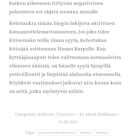
kaiken aiheeseen liittyvän negatiivisen
palautteen voi ohjata suoraan minulle.
Kehotankin tämän blogin lukijoita aktiivisen
kansantottelemattomuuteen. Jos joku tulee
kitisemään teille ilman syytä, kehottakaa
kitisijää soittamaan Hannu Karpolle. Kun
kyttääjänaapuri tulee valittamaan normaaleista
elämisen äänistä, on hänelle syytä hymyillä
ystävällisesti ja lärpättää alahuulta etusormella.
Röyhkeät vaatimukset jatkuvat niin kauan kuin
on niitä, jotka myöntyvät niihin.
Categories:
Holhous
,
Typeryys
By
Henri Heikkinen
31.08.2010
Tags:
kansantottelemattomuus
kitisijät
valittajat