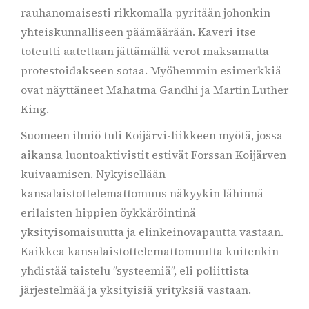
rauhanomaisesti rikkomalla pyritään johonkin
yhteiskunnalliseen päämäärään. Kaveri itse
toteutti aatettaan jättämällä verot maksamatta
protestoidakseen sotaa. Myöhemmin esimerkkiä
ovat näyttäneet Mahatma Gandhi ja Martin Luther
King.
Suomeen ilmiö tuli Koijärvi-liikkeen myötä, jossa
aikansa luontoaktivistit estivät Forssan Koijärven
kuivaamisen. Nykyisellään
kansalaistottelemattomuus näkyykin lähinnä
erilaisten hippien öykkäröintinä
yksityisomaisuutta ja elinkeinovapautta vastaan.
Kaikkea kansalaistottelemattomuutta kuitenkin
yhdistää taistelu ”systeemiä”, eli poliittista
järjestelmää ja yksityisiä yrityksiä vastaan.