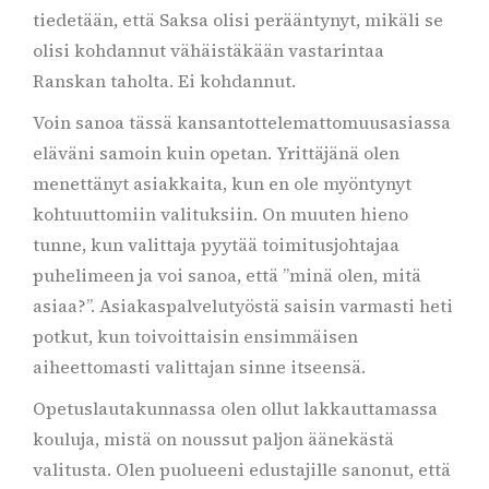
tiedetään, että Saksa olisi perääntynyt, mikäli se
olisi kohdannut vähäistäkään vastarintaa
Ranskan taholta. Ei kohdannut.
Voin sanoa tässä kansantottelemattomuusasiassa
eläväni samoin kuin opetan. Yrittäjänä olen
menettänyt asiakkaita, kun en ole myöntynyt
kohtuuttomiin valituksiin. On muuten hieno
tunne, kun valittaja pyytää toimitusjohtajaa
puhelimeen ja voi sanoa, että ”minä olen, mitä
asiaa?”. Asiakaspalvelutyöstä saisin varmasti heti
potkut, kun toivoittaisin ensimmäisen
aiheettomasti valittajan sinne itseensä.
Opetuslautakunnassa olen ollut lakkauttamassa
kouluja, mistä on noussut paljon äänekästä
valitusta. Olen puolueeni edustajille sanonut, että