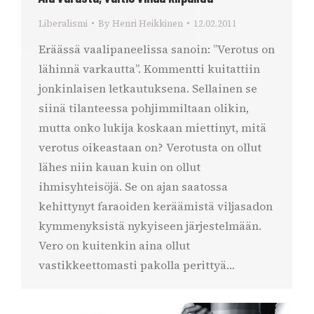
Liberalismi
By
Henri Heikkinen
12.02.2011
Eräässä vaalipaneelissa sanoin: ”Verotus on
lähinnä varkautta”. Kommentti kuitattiin
jonkinlaisen letkautuksena. Sellainen se
siinä tilanteessa pohjimmiltaan olikin,
mutta onko lukija koskaan miettinyt, mitä
verotus oikeastaan on? Verotusta on ollut
lähes niin kauan kuin on ollut
ihmisyhteisöjä. Se on ajan saatossa
kehittynyt faraoiden keräämistä viljasadon
kymmenyksistä nykyiseen järjestelmään.
Vero on kuitenkin aina ollut
vastikkeettomasti pakolla perittyä…