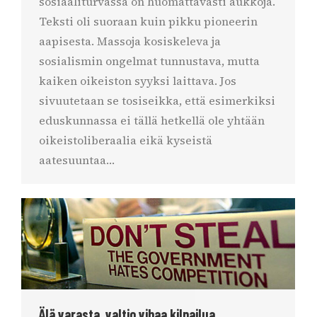
sosiaaliturvassa on huomattavasti aukkoja.
Teksti oli suoraan kuin pikku pioneerin
aapisesta. Massoja kosiskeleva ja
sosialismin ongelmat tunnustava, mutta
kaiken oikeiston syyksi laittava. Jos
sivuutetaan se tosiseikka, että esimerkiksi
eduskunnassa ei tällä hetkellä ole yhtään
oikeistoliberaalia eikä kyseistä
aatesuuntaa…
Älä varasta, valtio vihaa kilpailua