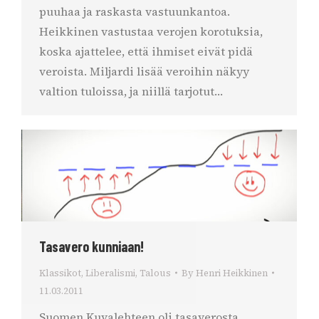
puuhaa ja raskasta vastuunkantoa.
Heikkinen vastustaa verojen korotuksia,
koska ajattelee, että ihmiset eivät pidä
veroista. Miljardi lisää veroihin näkyy
valtion tuloissa, ja niillä tarjotut…
Tasavero kunniaan!
Klassikot
,
Liberalismi
,
Talous
By
Henri Heikkinen
11.03.2011
Suomen Kuvalehteen oli tasaverosta