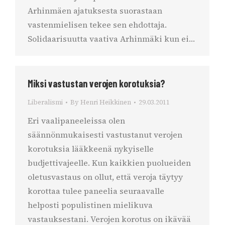
Arhinmäen ajatuksesta suorastaan
vastenmielisen tekee sen ehdottaja.
Solidaarisuutta vaativa Arhinmäki kun ei…
Miksi vastustan verojen korotuksia?
Liberalismi
By
Henri Heikkinen
29.03.2011
Eri vaalipaneeleissa olen
säännönmukaisesti vastustanut verojen
korotuksia lääkkeenä nykyiselle
budjettivajeelle. Kun kaikkien puolueiden
oletusvastaus on ollut, että veroja täytyy
korottaa tulee paneelia seuraavalle
helposti populistinen mielikuva
vastauksestani. Verojen korotus on ikävää