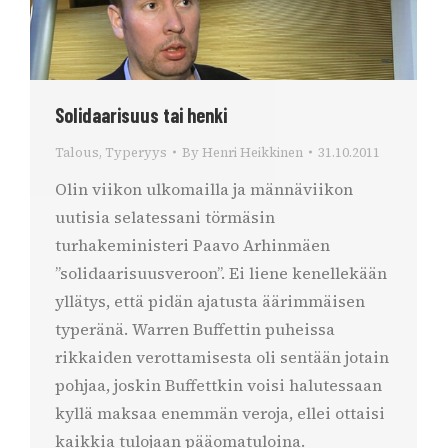
Solidaarisuus tai henki
Talous
,
Typeryys
By
Henri Heikkinen
31.10.2011
Olin viikon ulkomailla ja männäviikon
uutisia selatessani törmäsin
turhakeministeri Paavo Arhinmäen
”solidaarisuusveroon”. Ei liene kenellekään
yllätys, että pidän ajatusta äärimmäisen
typeränä. Warren Buffettin puheissa
rikkaiden verottamisesta oli sentään jotain
pohjaa, joskin Buffettkin voisi halutessaan
kyllä maksaa enemmän veroja, ellei ottaisi
kaikkia tulojaan pääomatuloina.