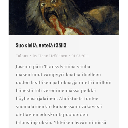
Suo siellä, vetelä täällä.
Talous
By
Henri Heikkinen
01.03.2011
Jossain päin Transylvaniaa vanha
masentunut vampyyri kaataa itselleen
uuden lasillisen palinkaa, ja miettii milloin
hänestä tuli verenimennässä pelkkä
höyhensarjalainen. Ahdistusta tuntee
suomalainenkin katsoessaan vakavasti
otettavien eduskuntapuolueiden
talouslinjauksia. Yhteisen hyvän nimissä