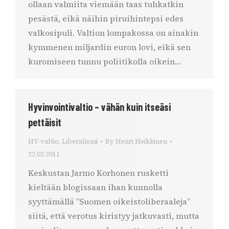
ollaan valmiita viemään taas tuhkatkin
pesästä, eikä näihin piruihintepsi edes
valkosipuli. Valtion lompakossa on ainakin
kymmenen miljardin euron lovi, eikä sen
kuromiseen tunnu poliitikolla oikein…
Hyvinvointivaltio – vähän kuin itseäsi
pettäisit
HV-valtio
,
Liberalismi
By
Henri Heikkinen
22.02.2011
Keskustan Jarmo Korhonen rusketti
kieltään blogissaan ihan kunnolla
syyttämällä ”Suomen oikeistoliberaaleja”
siitä, että verotus kiristyy jatkuvasti, mutta