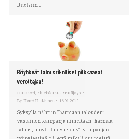
Ruotsiin…
Röyhkeät talousrikolliset pilkkaavat
verottajaa!
Huumori
,
Yhteiskunta
,
Yrittäjyys
By
Henri Heikkinen
16.01.2012
Syksyllä nähtiin ”harmaan talouden”
vastainen kampanja nimeltään ”harmaa
talous, musta tulevaisuus”. Kampanjan
ydinviestinä oli, että mikäli osa meistä