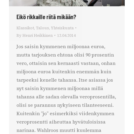
Eikö rikkaille riitä mikään?
Klassikot
,
Talous
,
Yhteiskunta
By
Henri Heikkinen
12.04.2014
Jos saisin kymmenen miljoonaa euroa,
mutta tarjouksen ehtona olisi 90 prosentin
vero, ottaisin sen kernaasti vastaan, onhan
miljoona euroa kuitenkin enemmän kuin
tarpeeksi kenelle tahansa. Itse asiassa jos
nyt saisin kymmenen miljoonaa millä
tahansa alle sadan olevalla veroprosentilla,
olisi se parannus nykyiseen tilanteeseeni.
Kuitenkin ”jo” esimerkiksi viidenkymmen
veroprosentti aiheuttaa hyvätuloisissa
narinaa. Wahlroos muutti kuulemma