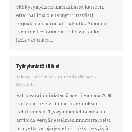
välikysymyksen marraskussa katsoen,
ettei hallitus ole tehnyt riittävästi
torjuakseen harmaata taloutta. Aiemmin
työministeri Sinnemäki kysyi, “onko
järkevää tukea…
Työryhmistä töihin!
Talous
,
Yhteiskunta
By
Henri Heikkinen
28.06.2010
Valtiovarainministeriö asetti vuonna 2008
työryhmän selvittämään verotuksen
kehittämistä. Työryhmän tehtävänä oli
arvioida verojärjestelmän muutostarpeita
niin, että verojärjestelmä tukisi nykyistä