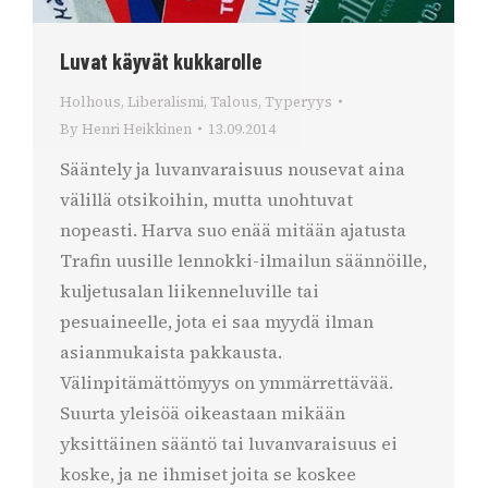
Luvat käyvät kukkarolle
Holhous
,
Liberalismi
,
Talous
,
Typeryys
By
Henri Heikkinen
13.09.2014
Sääntely ja luvanvaraisuus nousevat aina
välillä otsikoihin, mutta unohtuvat
nopeasti. Harva suo enää mitään ajatusta
Trafin uusille lennokki-ilmailun säännöille,
kuljetusalan liikenneluville tai
pesuaineelle, jota ei saa myydä ilman
asianmukaista pakkausta.
Välinpitämättömyys on ymmärrettävää.
Suurta yleisöä oikeastaan mikään
yksittäinen sääntö tai luvanvaraisuus ei
koske, ja ne ihmiset joita se koskee