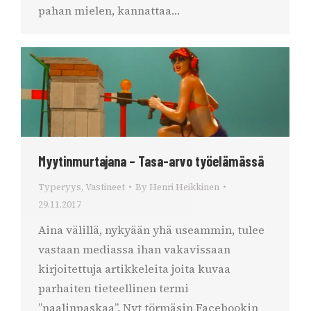
pahan mielen, kannattaa…
Myytinmurtajana – Tasa-arvo työelämässä
Typeryys
,
Vastineet
By
Henri Heikkinen
29.11.2017
Aina välillä, nykyään yhä useammin, tulee
vastaan mediassa ihan vakavissaan
kirjoitettuja artikkeleita joita kuvaa
parhaiten tieteellinen termi
”naalinpaskaa”. Nyt törmäsin Facebookin