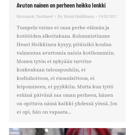
Avuton nainen on perheen heikko lenkki
Huumori
,
Vastineet
By
Henri Heikkinen
19.05.2017
Tumpelo vaimo ei osaa perhe-elämän ja
kotitöiden alkeitakaan. Kolumnistimme
Henri Heikkinen kysyy, pitäisikö koulun
valmentaa avuttomia naisia kotihommiin.
Monen tytön ei nykyään tarvitse
koskeakaan talouspuuhiin, ei
kodinhoitoon, ei ruoanlaittoon, ei
leipomiseen, ei pyykkiin. Mutta kun tyttö
eräänä päivänä saa oman perheen, hänen
on opittava nämä kaikki yhdessä yössä. Jos
ei opi, hän on vapaata…