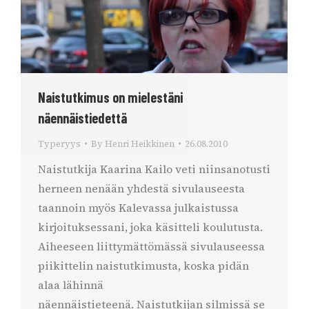
Naistutkimus on mielestäni
näennäistiedettä
Typeryys
By
Henri Heikkinen
26.08.2010
Naistutkija Kaarina Kailo veti niinsanotusti
herneen nenään yhdestä sivulauseesta
taannoin myös Kalevassa julkaistussa
kirjoituksessani, joka käsitteli koulutusta.
Aiheeseen liittymättömässä sivulauseessa
piikittelin naistutkimusta, koska pidän
alaa lähinnä
näennäistieteenä. Naistutkijan silmissä se