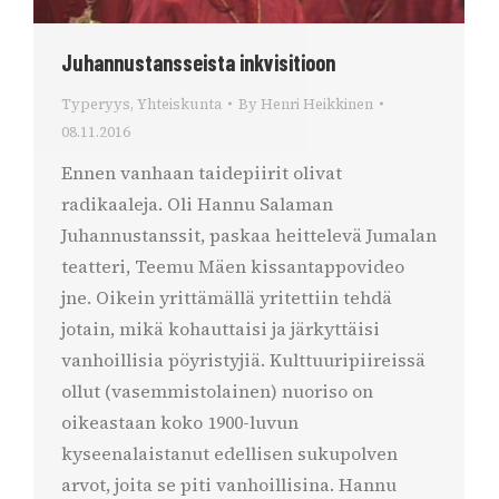
Juhannustansseista inkvisitioon
Typeryys
,
Yhteiskunta
By
Henri Heikkinen
08.11.2016
Ennen vanhaan taidepiirit olivat
radikaaleja. Oli Hannu Salaman
Juhannustanssit, paskaa heittelevä Jumalan
teatteri, Teemu Mäen kissantappovideo
jne. Oikein yrittämällä yritettiin tehdä
jotain, mikä kohauttaisi ja järkyttäisi
vanhoillisia pöyristyjiä. Kulttuuripiireissä
ollut (vasemmistolainen) nuoriso on
oikeastaan koko 1900-luvun
kyseenalaistanut edellisen sukupolven
arvot, joita se piti vanhoillisina. Hannu