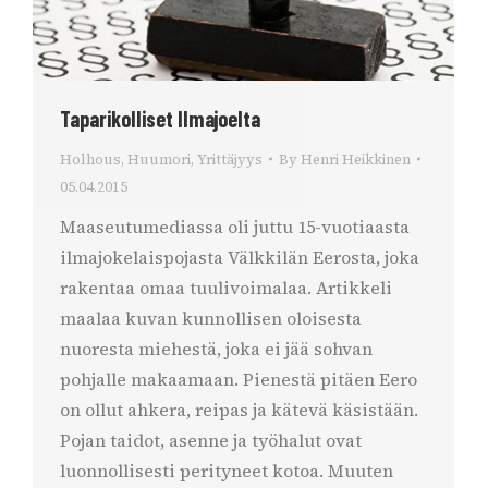
Taparikolliset Ilmajoelta
Holhous
,
Huumori
,
Yrittäjyys
By
Henri Heikkinen
05.04.2015
Maaseutumediassa oli juttu 15-vuotiaasta
ilmajokelaispojasta Välkkilän Eerosta, joka
rakentaa omaa tuulivoimalaa. Artikkeli
maalaa kuvan kunnollisen oloisesta
nuoresta miehestä, joka ei jää sohvan
pohjalle makaamaan. Pienestä pitäen Eero
on ollut ahkera, reipas ja kätevä käsistään.
Pojan taidot, asenne ja työhalut ovat
luonnollisesti perityneet kotoa. Muuten