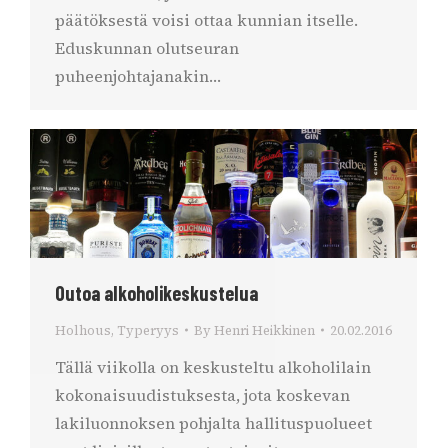
päätöksestä voisi ottaa kunnian itselle.
Eduskunnan olutseuran
puheenjohtajanakin…
Outoa alkoholikeskustelua
Holhous
,
Typeryys
By
Henri Heikkinen
20.02.2016
Tällä viikolla on keskusteltu alkoholilain
kokonaisuudistuksesta, jota koskevan
lakiluonnoksen pohjalta hallituspuolueet