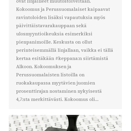
ovat linjailleet muutostoiveitaan.
Kokoomus ja Perussuomalaiset kaipaavat
ravintoloiden lisäksi vapautuksia myös
päivittäistavarakauppaan sekä
ulosmyyntioikeuksia esimerkiksi
pienpanimoille. Keskusta on ollut
perinteisemmällä linjallaan, vaikka ei tällä
kertaa esitäkään #keppana:n siirtämistä
Alkoon. Kokoomuksen ja
Perussuomalaisten listoilla on
ruokakaupassa myytävien juomien
prosenttirajan nostaminen nykyisestä
4,7:sta merkittävästi. Kokoomus oli…