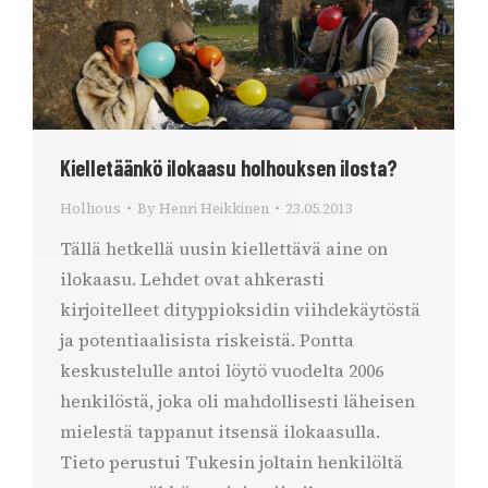
Kielletäänkö ilokaasu holhouksen ilosta?
Holhous
By
Henri Heikkinen
23.05.2013
Tällä hetkellä uusin kiellettävä aine on
ilokaasu. Lehdet ovat ahkerasti
kirjoitelleet dityppioksidin viihdekäytöstä
ja potentiaalisista riskeistä. Pontta
keskustelulle antoi löytö vuodelta 2006
henkilöstä, joka oli mahdollisesti läheisen
mielestä tappanut itsensä ilokaasulla.
Tieto perustui Tukesin joltain henkilöltä