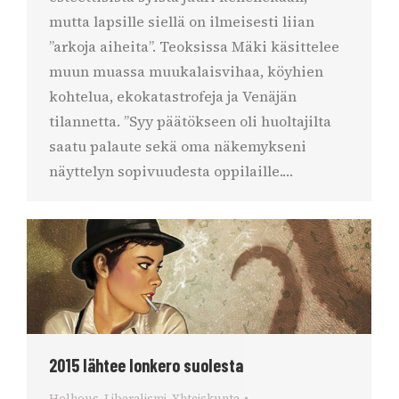
mutta lapsille siellä on ilmeisesti liian
”arkoja aiheita”. Teoksissa Mäki käsittelee
muun muassa muukalaisvihaa, köyhien
kohtelua, ekokatastrofeja ja Venäjän
tilannetta. ”Syy päätökseen oli huoltajilta
saatu palaute sekä oma näkemykseni
näyttelyn sopivuudesta oppilaille.…
2015 lähtee lonkero suolesta
Holhous
,
Liberalismi
,
Yhteiskunta