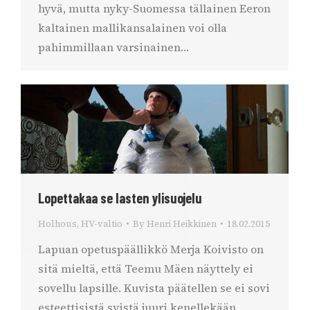
hyvä, mutta nyky-Suomessa tällainen Eeron
kaltainen mallikansalainen voi olla
pahimmillaan varsinainen…
Lopettakaa se lasten ylisuojelu
Holhous
,
HV-valtio
By
Henri Heikkinen
18.02.2015
Lapuan opetuspäällikkö Merja Koivisto on
sitä mieltä, että Teemu Mäen näyttely ei
sovellu lapsille. Kuvista päätellen se ei sovi
esteettisistä syistä juuri kenellekään,