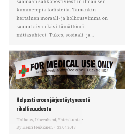
saamaan sähköpostiviestiin ilman sen
kummempia todisteita. Tämänkin
kertainen moraali- ja holhousvimma on
saanut aivan käsittämättömät
mittasuhteet. Tukes, sosiaali- ja…
Helposti eroon järjestäytyneestä
rikollisuudesta
Holhous
,
Liberalismi
,
Yhteiskunta
By
Henri Heikkinen
23.04.2013