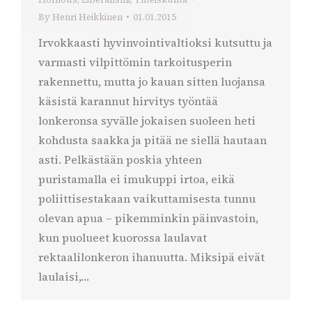
By
Henri Heikkinen
01.01.2015
Irvokkaasti hyvinvointivaltioksi kutsuttu ja
varmasti vilpittömin tarkoitusperin
rakennettu, mutta jo kauan sitten luojansa
käsistä karannut hirvitys työntää
lonkeronsa syvälle jokaisen suoleen heti
kohdusta saakka ja pitää ne siellä hautaan
asti. Pelkästään poskia yhteen
puristamalla ei imukuppi irtoa, eikä
poliittisestakaan vaikuttamisesta tunnu
olevan apua – pikemminkin päinvastoin,
kun puolueet kuorossa laulavat
rektaalilonkeron ihanuutta. Miksipä eivät
laulaisi,…