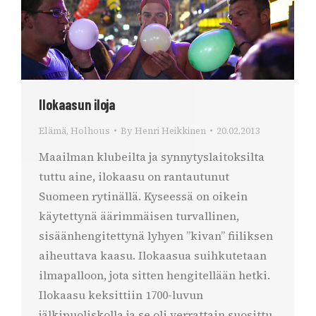
Ilokaasun iloja
Elämä
,
Holhous
By
Henri Heikkinen
20.02.2013
Maailman klubeilta ja synnytyslaitoksilta
tuttu aine, ilokaasu on rantautunut
Suomeen rytinällä. Kyseessä on oikein
käytettynä äärimmäisen turvallinen,
sisäänhengitettynä lyhyen ”kivan” fiiliksen
aiheuttava kaasu. Ilokaasua suihkutetaan
ilmapalloon, jota sitten hengitellään hetki.
Ilokaasu keksittiin 1700-luvun
jälkipuoliskolla ja se oli verrattain suosittu