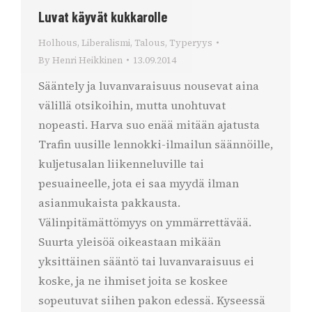
Luvat käyvät kukkarolle
Holhous
,
Liberalismi
,
Talous
,
Typeryys
By
Henri Heikkinen
13.09.2014
Sääntely ja luvanvaraisuus nousevat aina
välillä otsikoihin, mutta unohtuvat
nopeasti. Harva suo enää mitään ajatusta
Trafin uusille lennokki-ilmailun säännöille,
kuljetusalan liikenneluville tai
pesuaineelle, jota ei saa myydä ilman
asianmukaista pakkausta.
Välinpitämättömyys on ymmärrettävää.
Suurta yleisöä oikeastaan mikään
yksittäinen sääntö tai luvanvaraisuus ei
koske, ja ne ihmiset joita se koskee
sopeutuvat siihen pakon edessä. Kyseessä