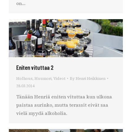
on…
Eniten vituttaa 2
Holhous
,
Huumori
,
Videot
By
Henri Heikkinen
28.03.2014
Tänään Henriä eniten vituttaa kun ulkona
paistaa aurinko, mutta terassit eivät saa
vielä myydä alkoholia.