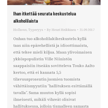
Ihan itkettää seurata keskustelua
alkoholilaista
Holhous
,
Typeryys
By
Henri Heikkinen
21.09.2017
Onhan tuo alkoholilakikeskustelu kyllä
taas niin epärehellistä ja idioottimaista,
että tekee mieli kiljua. Maan ylivoimaisen
ykköspopulistin Ville Niinistön
saappaisiin itseään sovitteleva Touko Aalto
kertoo, että ei kannata 5,5
tilavuusprosentin juomien tuomista
vähittäismyyntiin ”hallituksen esittämällä
tavalla”. Sama muutos kyllä sopisi
ilmeisesti, mikäli vihreät olisivat
hallituksessa, jolloin tismalleen samasta