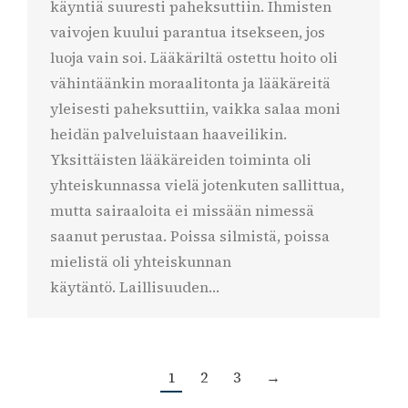
käyntiä suuresti paheksuttiin. Ihmisten
vaivojen kuului parantua itsekseen, jos
luoja vain soi. Lääkäriltä ostettu hoito oli
vähintäänkin moraalitonta ja lääkäreitä
yleisesti paheksuttiin, vaikka salaa moni
heidän palveluistaan haaveilikin.
Yksittäisten lääkäreiden toiminta oli
yhteiskunnassa vielä jotenkuten sallittua,
mutta sairaaloita ei missään nimessä
saanut perustaa. Poissa silmistä, poissa
mielistä oli yhteiskunnan
käytäntö. Laillisuuden…
1
2
3
→