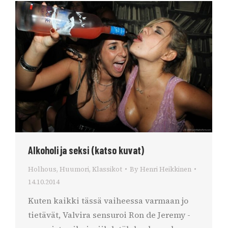
Alkoholi ja seksi (katso kuvat)
Holhous
,
Huumori
,
Klassikot
By
Henri Heikkinen
14.10.2014
Kuten kaikki tässä vaiheessa varmaan jo
tietävät, Valvira sensuroi Ron de Jeremy -