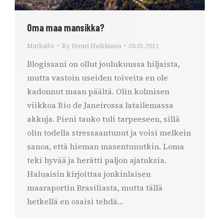
Oma maa mansikka?
Matkailu
By
Henri Heikkinen
05.01.2011
Blogissani on ollut joulukuussa hiljaista,
mutta vastoin useiden toiveita en ole
kadonnut maan päältä. Olin kolmisen
viikkoa Rio de Janeirossa latailemassa
akkuja. Pieni tauko tuli tarpeeseen, sillä
olin todella stressaantunut ja voisi melkein
sanoa, että hieman masentunutkin. Loma
teki hyvää ja herätti paljon ajatuksia.
Haluaisin kirjoittaa jonkinlaisen
maaraportin Brasiliasta, mutta tällä
hetkellä en osaisi tehdä…