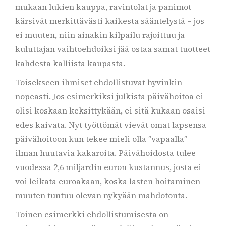
mukaan lukien kauppa, ravintolat ja panimot
kärsivät merkittävästi kaikesta sääntelystä – jos
ei muuten, niin ainakin kilpailu rajoittuu ja
kuluttajan vaihtoehdoiksi jää ostaa samat tuotteet
kahdesta kalliista kaupasta.
Toisekseen ihmiset ehdollistuvat hyvinkin
nopeasti. Jos esimerkiksi julkista päivähoitoa ei
olisi koskaan keksittykään, ei sitä kukaan osaisi
edes kaivata. Nyt työttömät vievät omat lapsensa
päivähoitoon kun tekee mieli olla ”vapaalla”
ilman huutavia kakaroita. Päivähoidosta tulee
vuodessa 2,6 miljardin euron kustannus, josta ei
voi leikata euroakaan, koska lasten hoitaminen
muuten tuntuu olevan nykyään mahdotonta.
Toinen esimerkki ehdollistumisesta on