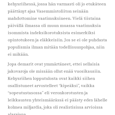
kehysriihessä, jossa hän varmasti oli jo etukäteen
päättänyt ajaa Vasemmistoliiton seinään
mahdottomine vaatimuksineen. Vielä tiistaina
päivällä ilmassa oli muun muassa vaatimuksia
isommista indeksikorotuksista esimerkiksi
opintotukeen ja eläkkeisiin. Jos se ei ole puhdasta
populismia ilman mitään todellisuuspohjaa, niin
ei mikään.
Jopa demarit ovat ymmärtäneet, ettei sellaisia
jakovaroja ole missään ollut enää vuosikausiin.
Kehysriihen lopputulosta ovat kaikki siihen
osallistuneet arvostelleet “kipeäksi”, vaikka
“sopeutustasossa” eli veronkorotusten ja
leikkausten yhteismäärässä ei päästy edes lähelle
kolmea miljardia, joka oli realistisissa arvioissa
alarajana.