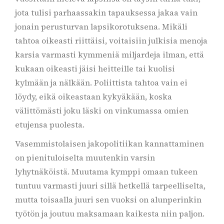
jota tulisi parhaassakin tapauksessa jakaa vain
jonain perusturvan lapsikorotuksena. Mikäli
tahtoa oikeasti riittäisi, voitaisiin julkisia menoja
karsia varmasti kymmeniä miljardeja ilman, että
kukaan oikeasti jäisi heitteille tai kuolisi
kylmään ja nälkään. Poliittista tahtoa vain ei
löydy, eikä oikeastaan kykyäkään, koska
välittömästi joku läski on vinkumassa omien
etujensa puolesta.
Vasemmistolaisen jakopolitiikan kannattaminen
on pienituloiselta muutenkin varsin
lyhytnäköistä. Muutama kymppi omaan tukeen
tuntuu varmasti juuri sillä hetkellä tarpeelliselta,
mutta toisaalla juuri sen vuoksi on alunperinkin
työtön ja joutuu maksamaan kaikesta niin paljon.