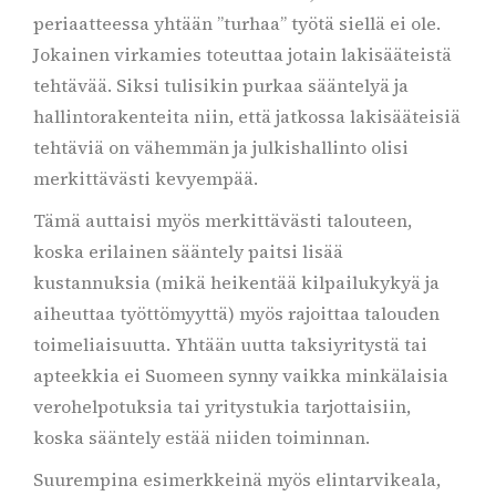
periaatteessa yhtään ”turhaa” työtä siellä ei ole.
Jokainen virkamies toteuttaa jotain lakisääteistä
tehtävää. Siksi tulisikin purkaa sääntelyä ja
hallintorakenteita niin, että jatkossa lakisääteisiä
tehtäviä on vähemmän ja julkishallinto olisi
merkittävästi kevyempää.
Tämä auttaisi myös merkittävästi talouteen,
koska erilainen sääntely paitsi lisää
kustannuksia (mikä heikentää kilpailukykyä ja
aiheuttaa työttömyyttä) myös rajoittaa talouden
toimeliaisuutta. Yhtään uutta taksiyritystä tai
apteekkia ei Suomeen synny vaikka minkälaisia
verohelpotuksia tai yritystukia tarjottaisiin,
koska sääntely estää niiden toiminnan.
Suurempina esimerkkeinä myös elintarvikeala,