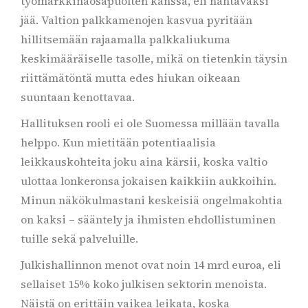
työmarkkinaosapuolten kanssa, eli nähtäväksi
jää. Valtion palkkamenojen kasvua pyritään
hillitsemään rajaamalla palkkaliukuma
keskimääräiselle tasolle, mikä on tietenkin täysin
riittämätöntä mutta edes hiukan oikeaan
suuntaan kenottavaa.
Hallituksen rooli ei ole Suomessa millään tavalla
helppo. Kun mietitään potentiaalisia
leikkauskohteita joku aina kärsii, koska valtio
ulottaa lonkeronsa jokaisen kaikkiin aukkoihin.
Minun näkökulmastani keskeisiä ongelmakohtia
on kaksi – sääntely ja ihmisten ehdollistuminen
tuille sekä palveluille.
Julkishallinnon menot ovat noin 14 mrd euroa, eli
sellaiset 15% koko julkisen sektorin menoista.
Näistä on erittäin vaikea leikata, koska