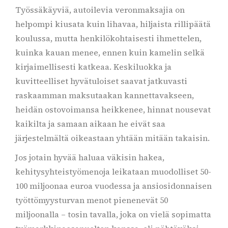
Työssäkäyviä, autoilevia veronmaksajia on
helpompi kiusata kuin lihavaa, hiljaista rillipäätä
koulussa, mutta henkilökohtaisesti ihmettelen,
kuinka kauan menee, ennen kuin kamelin selkä
kirjaimellisesti katkeaa. Keskiluokka ja
kuvitteelliset hyvätuloiset saavat jatkuvasti
raskaamman maksutaakan kannettavakseen,
heidän ostovoimansa heikkenee, hinnat nousevat
kaikilta ja samaan aikaan he eivät saa
järjestelmältä oikeastaan yhtään mitään takaisin.
Jos jotain hyvää haluaa väkisin hakea,
kehitysyhteistyömenoja leikataan muodolliset 50-
100 miljoonaa euroa vuodessa ja ansiosidonnaisen
työttömyysturvan menot pienenevät 50
miljoonalla – tosin tavalla, joka on vielä sopimatta