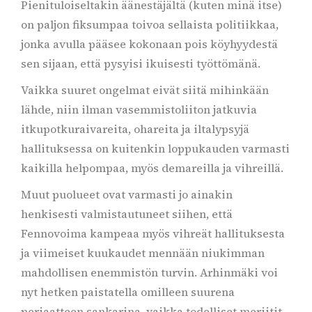
Pienituloiseltakin äänestäjältä (kuten minä itse)
on paljon fiksumpaa toivoa sellaista politiikkaa,
jonka avulla pääsee kokonaan pois köyhyydestä
sen sijaan, että pysyisi ikuisesti työttömänä.
Vaikka suuret ongelmat eivät siitä mihinkään
lähde, niin ilman vasemmistoliiton jatkuvia
itkupotkuraivareita, ohareita ja iltalypsyjä
hallituksessa on kuitenkin loppukauden varmasti
kaikilla helpompaa, myös demareilla ja vihreillä.
Muut puolueet ovat varmasti jo ainakin
henkisesti valmistautuneet siihen, että
Fennovoima kampeaa myös vihreät hallituksesta
ja viimeiset kuukaudet mennään niukimman
mahdollisen enemmistön turvin. Arhinmäki voi
nyt hetken paistatella omilleen suurena
periaatteen sankarina, vaikka todelliset meriitit