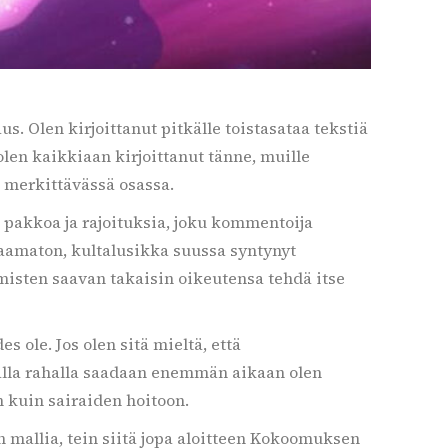
us. Olen kirjoittanut pitkälle toistasataa tekstiä
len kaikkiaan kirjoittanut tänne, muille
in merkittävässä osassa.
 pakkoa ja rajoituksia, joku kommentoija
ttaamaton, kultalusikka suussa syntynyt
hmisten saavan takaisin oikeutensa tehdä itse
s ole. Jos olen sitä mieltä, että
malla rahalla saadaan enemmän aikaan olen
 kuin sairaiden hoitoon.
n mallia, tein siitä jopa aloitteen Kokoomuksen