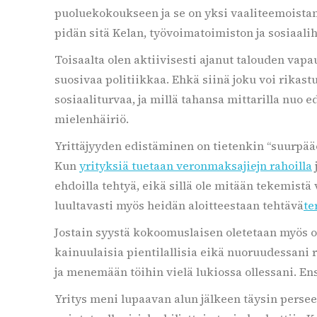
puoluekokoukseen ja se on yksi vaaliteemoista
pidän sitä Kelan, työvoimatoimiston ja sosiaalih
Toisaalta olen aktiivisesti ajanut talouden vap
suosivaa politiikkaa. Ehkä siinä joku voi rikas
sosiaaliturvaa, ja millä tahansa mittarilla nuo 
mielenhäiriö.
Yrittäjyyden edistäminen on tietenkin “suurpääo
Kun
yrityksiä tuetaan veronmaksajiejn rahoilla
ehdoilla tehtyä, eikä sillä ole mitään tekemist
luultavasti myös heidän aloitteestaan tehtävä
te
Jostain syystä kokoomuslaisen oletetaan myös o
kainuulaisia pientilallisia eikä nuoruudessani r
ja menemään töihin vielä lukiossa ollessani. En
Yritys meni lupaavan alun jälkeen täysin pers