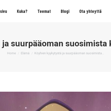
sivu
Kuka?
Teemat
Blogi
Ota yhteyttä
 ja suurpääoman suosimista 
You are here:
Home
Elämä
Köyhien kyykytystä ja suurpääoman suosimista…