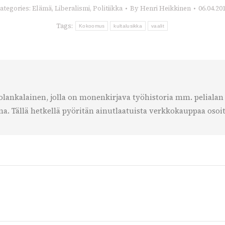
ategories:
Elämä
,
Liberalismi
,
Politiikka
By
Henri Heikkinen
06.04.20
Tags:
Kokoomus
kultalusikka
vaalit
lankalainen, jolla on monenkirjava työhistoria mm. pelialan y
. Tällä hetkellä pyöritän ainutlaatuista verkkokauppaa osoit
Next
post: