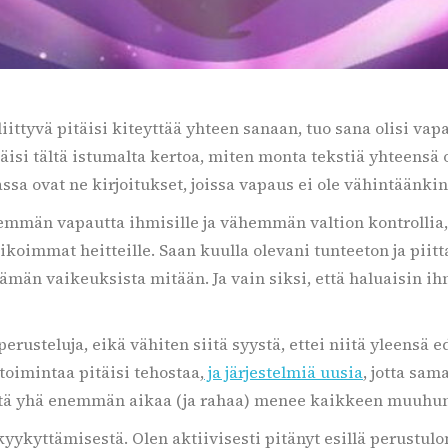
iittyvä pitäisi kiteyttää yhteen sanaan, tuo sana olisi vapa
isi tältä istumalta kertoa, miten monta tekstiä yhteensä o
rvassa ovat ne kirjoitukset, joissa vapaus ei ole vähintäänk
emmän vapautta ihmisille ja vähemmän valtion kontrollia,
eikoimmat heitteille. Saan kuulla olevani tunteeton ja pii
ämän vaikeuksista mitään. Ja vain siksi, että haluaisin i
usteluja, eikä vähiten siitä syystä, ettei niitä yleensä ede
toimintaa pitäisi tehostaa,
ja järjestelmiä uusia
, jotta sa
 että yhä enemmän aikaa (ja rahaa) menee kaikkeen muuhun
ykyttämisestä. Olen aktiivisesti pitänyt esillä perustulo