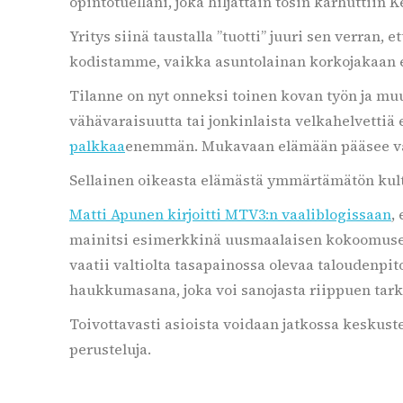
opintotuellani, joka hiljattain tosin karhuttiin 
Yritys siinä taustalla ”tuotti” juuri sen verran, 
kodistamme, vaikka asuntolainan korkojakaan
Tilanne on nyt onneksi toinen kovan työn ja m
vähävaraisuutta tai jonkinlaista velkahelvettiä
palkkaa
enemmän. Mukavaan elämään pääsee v
Sellainen oikeasta elämästä ymmärtämätön kult
Matti Apunen kirjoitti MTV3:n vaaliblogissaan
,
mainitsi esimerkkinä uusmaalaisen kokoomus
vaatii valtiolta tasapainossa olevaa taloudenpit
haukkumasana, joka voi sanojasta riippuen tark
Toivottavasti asioista voidaan jatkossa keskuste
perusteluja.