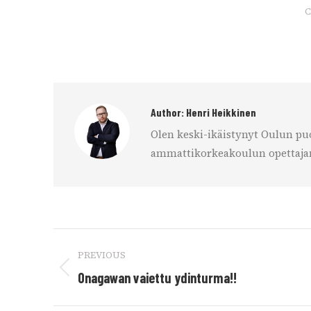
C
Author:
Henri Heikkinen
Olen keski-ikäistynyt Oulun puo
ammattikorkeakoulun opettajana
Post
PREVIOUS
navigation
Previous
Onagawan vaiettu ydinturma!!
post: