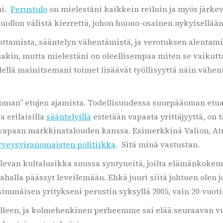
ni.
Perustulo
on mielestäni kaikkein reiluin ja myös järkev
uollon välistä kierrettä, johon huono-osainen nykyisellään
auttamista, sääntelyn vähentämistä, ja verotuksen alentam
tuakin, mutta mielestäni on oleellisempaa miten se vaikutt
edellä mainitsemani toimet lisäävät työllisyyttä näin väh
man” etujen ajamista. Todellisuudessa suurpääoman etua aj
ja erilaisilla
sääntelyillä
estetään vapaata yrittäjyyttä, o
ä vapaan markkinatalouden kanssa. Esimerkkinä Valion, Atr
rveysviranomaisten politiikka
. Sitä minä vastustan.
levan kultalusikka suussa syntyneitä, joilta elämänkoke
ahalla päässyt leveilemään. Ehkä juuri siitä johtuen olen 
simmäisen yritykseni perustin syksyllä 2005, vain 20-vuoti
eelleen, ja kolmehenkinen perheemme sai elää seuraavan 