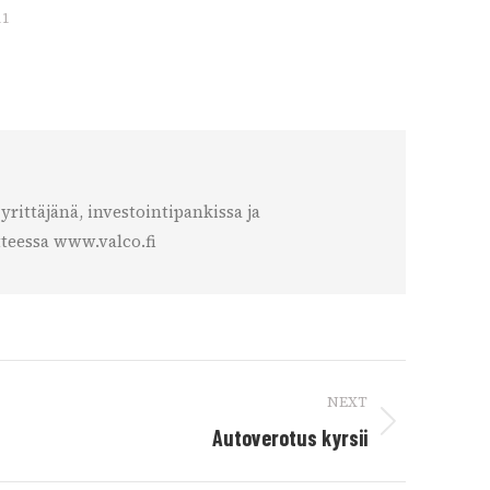
11
rittäjänä, investointipankissa ja
teessa www.valco.fi
NEXT
Autoverotus kyrsii