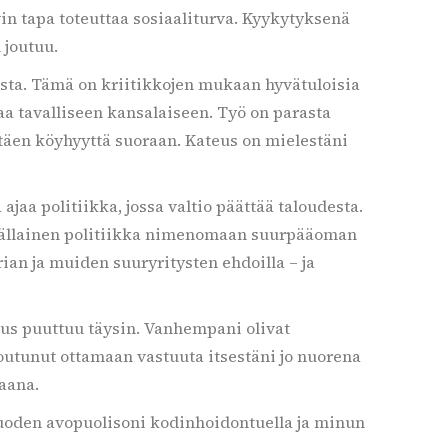
in tapa toteuttaa sosiaaliturva. Kyykytyksenä
 joutuu.
ista. Tämä on kriitikkojen mukaan hyvätuloisia
aa tavalliseen kansalaiseen. Työ on parasta
entäen köyhyyttä suoraan. Kateus on mielestäni
aa politiikka, jossa valtio päättää taloudesta.
n tällainen politiikka nimenomaan suurpääoman
ian ja muiden suuryritysten ehdoilla – ja
mus puuttuu täysin. Vanhempani olivat
joutunut ottamaan vastuuta itsestäni jo nuorena
aana.
vuoden avopuolisoni kodinhoidontuella ja minun