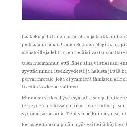
Jos koko poliittinen toimintani ja kaikki siihen l
pelkästään tähän Uuden Suomen blogiin. Jos pitä
sivustoille ja lehtiin, en tietäisi vastausta. Ha
Olen huomannut, että lähes aina vaatiessani en
syyttää minua itsekkyydestä ja halusta jättää h
porvarinretale, joka ei ymmärrä ihmisten arkiel
itseään koskevat valinnat.
Minun on vaikea hyväksyä tällaisen palautteen per
terveydenhuollossa on liikaa byrokratiaa ja sen 
syrjimässä sairaita. Tosiasia on kuitenkin se,
Perusteettomana pidän myös väitteitä köyhien ky