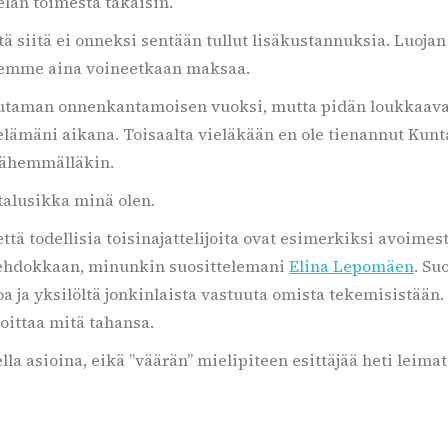
Kelan toimesta takaisin.
että siitä ei onneksi sentään tullut lisäkustannuksia. Luoja
 emme aina voineetkaan maksaa.
uutaman onnenkantamoisen vuoksi, mutta pidän loukkaavana
 elämäni aikana. Toisaalta vieläkään en ole tienannut Kun
ähemmälläkin.
alusikka minä olen.
 että todellisia toisinajattelijoita ovat esimerkiksi avoime
ehdokkaan, minunkin suosittelemani
Elina Lepomäen
. Su
oa ja yksilöltä jonkinlaista vastuuta omista tekemisistään
oittaa mitä tahansa.
lla asioina, eikä ”väärän” mielipiteen esittäjää heti lei