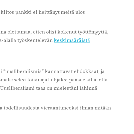
n kiitos pankki ei heittänyt meitä ulos
 olettamaa, etten olisi kokenut työttömyyttä,
ta-alalla työskentelevän
keskimääräistä
sti ”uusliberalismia” kannattavat ehdokkaat, ja
omalaiseksi toisinajattelijaksi pääsee sillä, että
. Uusliberalismi taas on mielestäni lähinnä
mata todellisuudesta vieraantuneeksi ilman mitään