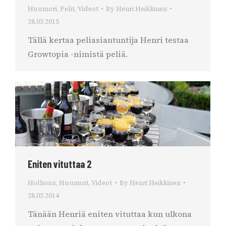
Huumori
,
Pelit
,
Videot
By
Henri Heikkinen
28.03.2015
Tällä kertaa peliasiantuntija Henri testaa
Growtopia -nimistä peliä.
Eniten vituttaa 2
Holhous
,
Huumori
,
Videot
By
Henri Heikkinen
28.03.2014
Tänään Henriä eniten vituttaa kun ulkona