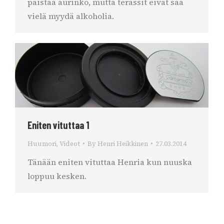
paistaa aurinko, mutta terassit eivät saa
vielä myydä alkoholia.
Eniten vituttaa 1
Huumori
,
Videot
By
Henri Heikkinen
27.03.2014
Tänään eniten vituttaa Henria kun nuuska
loppuu kesken.