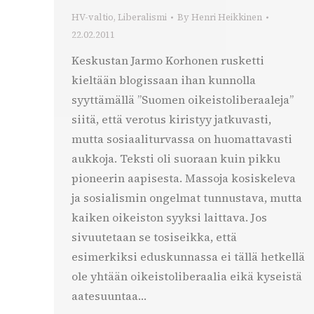
HV-valtio
,
Liberalismi
By
Henri Heikkinen
22.02.2011
Keskustan Jarmo Korhonen rusketti
kieltään blogissaan ihan kunnolla
syyttämällä ”Suomen oikeistoliberaaleja”
siitä, että verotus kiristyy jatkuvasti,
mutta sosiaaliturvassa on huomattavasti
aukkoja. Teksti oli suoraan kuin pikku
pioneerin aapisesta. Massoja kosiskeleva
ja sosialismin ongelmat tunnustava, mutta
kaiken oikeiston syyksi laittava. Jos
sivuutetaan se tosiseikka, että
esimerkiksi eduskunnassa ei tällä hetkellä
ole yhtään oikeistoliberaalia eikä kyseistä
aatesuuntaa…