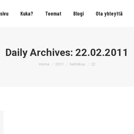
sivu
Kuka?
Teemat
Blogi
Ota yhteyttä
Daily Archives:
22.02.2011
You are here:
Home
2011
helmikuu
22