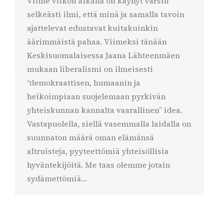
Viime viikon aikana on käynyt varsin
selkeästi ilmi, että minä ja samalla tavoin
ajattelevat edustavat kuitakuinkin
äärimmäistä pahaa. Viimeksi tänään
Keskisuomalaisessa Jaana Lähteenmäen
mukaan liberalismi on ilmeisesti
“demokraattisen, humaanin ja
heikoimpiaan suojelemaan pyrkivän
yhteiskunnan kannalta vaarallinen” idea.
Vastapuolella, siellä vasemmalla laidalla on
suunnaton määrä oman elämänsä
altruisteja, pyyteettömiä yhteisöllisia
hyväntekijöitä. Me taas olemme jotain
sydämettömiä…