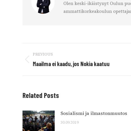
Olen keski-ikäistynyt Oulun puo
ammattikorkeakoulun opettajana
Post
PREVIOUS
navigation
Previous
Maailma ei kaadu, jos Nokia kaatuu
post:
Related Posts
Sosialismi ja ilmastonmuutos
30.09.2019