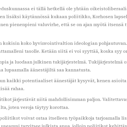
 eduskunnassa ei tällä hetkellä ole yhtään oikeistolibera
lisäksi käytännössä kukaan poliitikko, Korhosen lapselli
nen pienenpieni valuvirhe, että se on ajan myötä itsensä t
on kokisin koko hyvinvointivaltion ideologian pohjautuvan
attamalleni tasolle. Ketään siitä ei voi syyttää, koska syy
ia ja luodaan julkinen tukijärjestelmä. Tukijärjestelmä o
aa lupaamalla äänestäjiltä saa kannatusta.
kaikki potentiaaliset äänestäjät kysyvät, kenen asioita e
isää rahaa.
tikot järjestävät niitä mahdollisimman paljon. Valitettavas
a, joten veroja täytyy korottaa.
oliitikot voivat ostaa itselleen työpaikkoja tarjoamalla lis
 useampi tarvitsee julkista apua, jolloin poliitikot kehittäv