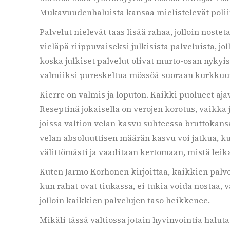
Mukavuudenhaluista kansaa mielistelevät poliit
Palvelut nielevät taas lisää rahaa, jolloin noste
vieläpä riippuvaiseksi julkisista palveluista, j
koska julkiset palvelut olivat murto-osan nykyis
valmiiksi pureskeltua mössöä suoraan kurkkuu
Kierre on valmis ja loputon. Kaikki puolueet aja
Reseptinä jokaisella on verojen korotus, vaikka
joissa valtion velan kasvu suhteessa bruttoka
velan absoluuttisen määrän kasvu voi jatkua, 
välittömästi ja vaaditaan kertomaan, mistä leik
Kuten Jarmo Korhonen kirjoittaa, kaikkien palve
kun rahat ovat tiukassa, ei tukia voida nostaa, v
jolloin kaikkien palvelujen taso heikkenee.
Mikäli tässä valtiossa jotain hyvinvointia halutaan