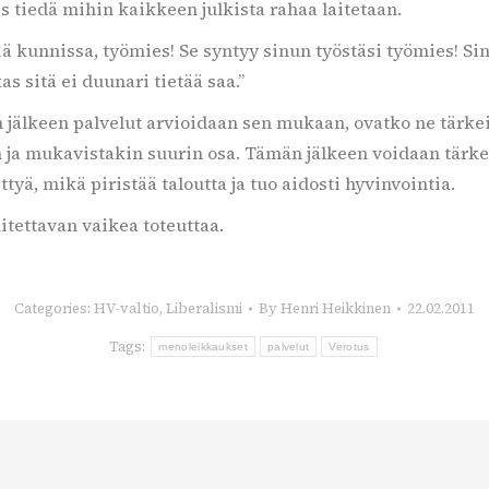
s tiedä mihin kaikkeen julkista rahaa laitetaan.
iä kunnissa, työmies! Se syntyy sinun työstäsi työmies! Si
as sitä ei duunari tietää saa.”
 jälkeen palvelut arvioidaan sen mukaan, ovatko ne tärkeit
en ja mukavistakin suurin osa. Tämän jälkeen voidaan tärke
ä, mikä piristää taloutta ja tuo aidosti hyvinvointia.
itettavan vaikea toteuttaa.
Categories:
HV-valtio
,
Liberalismi
By
Henri Heikkinen
22.02.2011
Tags:
menoleikkaukset
palvelut
Verotus