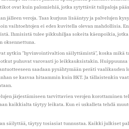
ikot ovat kuin palomiehiä, jotka sytyttävät tulipaloja pä
taan jälleen veroja. Taas kurjuus lisääntyy ja palvelujen k
olloin vaihtoehtojen ei edes kuvitella olevan mahdollisia. 
istä. Ihmisistä tulee pikkuhiljaa sokeita käenpoikia, jotk
n oksennettuna.
vat nytkin ”hyvinvointivaltion säilyttämistä”, koska mikä 
 jotkut puhuvat varovasti jo leikkauksistakin. Huippuunsa
nsantuotteeseen saadaan pysähtymään peräti vaalikauden 
kunhan se kasvaa hitaammin kuin BKT. Ja tällaistenkin va
ataan.
lujen järjestämiseen tarvittavien verojen korottaminen tek
aan kaikkialta täytyy leikata. Kun ei uskalleta tehdä muuto
 säilyttää, täytyy tosiasiat tunnustaa. Kaikki julkiset palvel