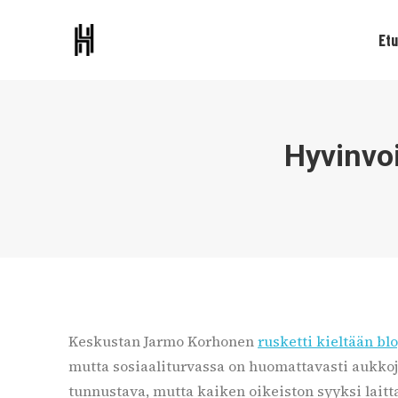
Etu
Hyvinvoi
Keskustan Jarmo Korhonen
rusketti kieltään bl
mutta sosiaaliturvassa on huomattavasti aukkoj
tunnustava, mutta kaiken oikeiston syyksi laitt