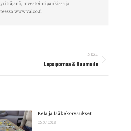
rittäjänä, investointipankissa ja
teessa www.valco.fi
NEXT
Lapsipornoa & Huumeita
Kela ja lääkekorvaukset
25.07.2018