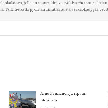
lankalainen, jolla on monenkirjava työhistoria mm. pelialan y
. Tällä hetkellä pyöritän ainutlaatuista verkkokauppaa osoit
Next
post:
Aino Pennanen ja ripaus
filosofiaa
01.08.2018