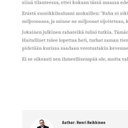
siinä tilanteessa, ettei kukaan tässä maassa ede
Erästä suosikkilauluani mukaillen: ”Raha ei sik
miljoonansa, ja minne ne miljoonat sijoitetaan, k
Jokainen julkinen rahareikä tulisi tutkia. Tämän
Haitalliset tulee lopettaa heti, turhat saman ti
pidetään kurissa saadaan verotustakin kevennetty
Ei se oikeasti sen ihmeellisempää ole, mutta val
Author:
Henri Heikkinen