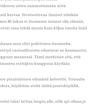
ästäkseen sitten sammuttamaan niitä.
ysyntä kasvaa. Sivutuotteena ihmiset tehdään
Ennen 80-lukua ei Suomessa tainnut olla elämää,
a eivät osaa tehdä muuta kuin kiljua emolta lisää
tahansa muu olisi poliittinen itsemurha.
 vietyä vastuullisuutta edustavat ne kannanotot,
loppuun mennessä. Tämä merkitsee sitä, että
atimusten esittäjien kimppuun käydään
ee pienituloisen elämästä helvettiä. Toisaalta
ksia, höylätään sieltä täältä juustohöylällä,
ut tulisi laittaa luupin alle, sillä nyt ollaan jo