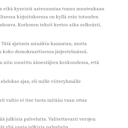
alia eikä kyseistä aatesuuntaa tunnu muutenkaan
sessa kirjoituksessa on kyllä eräs totuuden
uhoava. Korhosen teksti kertoo aika selkeästi,
. Tätä ajatusta minäkin kannatan, mutta
 on koko demokraattisessa järjestelmässä.
n niin suosittu äänestäjien keskuudessa, että
hdokas ajaa, eli mille viiteryhmälle
ti valtio ei itse tuota mitään vaan ottaa
ää julkisia palveluita. Valitettavasti verojen
ät yhä uusia julkisia palveluita.