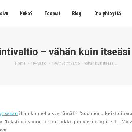
sivu
Kuka?
Teemat
Blogi
Ota yhteyttä
ntivaltio – vähän kuin itseäsi 
You are here:
Home
HV-valtio
Hyvinvointivaltio – vähän kuin itseäsi…
ogissaan
ihan kunnolla syyttämällä ”Suomen oikeistoliberaale
a. Teksti oli suoraan kuin pikku pioneerin aapisesta. Mas
ava.