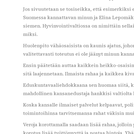
Jos sivuutetaan se tosiseikka, että esimerkiksi
Suomessa kannattavan minun ja Elina Lepomäken 
siemen. Hyvinvointivaltiossa on nimittäin sellai
miksi.
Huolenpito vähäosaisista on kaunis ajatus, joh
valitettavasti toteutus ei ole jäänyt minun kann
Ensin päätetään auttaa kaikkein heikko-osaisimp
sitä laajennetaan. Ilmaista rahaa ja kaikkea kiv
Eduskuntavaaliehdokkaana sen huomaa siitä, kun 
mahdollinen kansanedustaja hankkisi valtiolta l
Koska kansalle ilmaiset palvelut kelpaavat, polii
toimintoihinsa tarvitsemansa rahat väkisin muilt
Veroja korottamalla saadaan lisää rahaa, jolloin p
korotus lisää työttömyyttä ja nostaa hintoja. Yhä