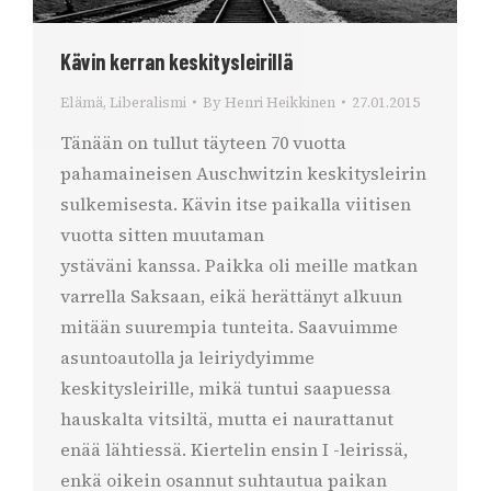
Kävin kerran keskitysleirillä
Elämä
,
Liberalismi
By
Henri Heikkinen
27.01.2015
Tänään on tullut täyteen 70 vuotta
pahamaineisen Auschwitzin keskitysleirin
sulkemisesta. Kävin itse paikalla viitisen
vuotta sitten muutaman
ystäväni kanssa. Paikka oli meille matkan
varrella Saksaan, eikä herättänyt alkuun
mitään suurempia tunteita. Saavuimme
asuntoautolla ja leiriydyimme
keskitysleirille, mikä tuntui saapuessa
hauskalta vitsiltä, mutta ei naurattanut
enää lähtiessä. Kiertelin ensin I -leirissä,
enkä oikein osannut suhtautua paikan