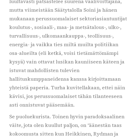
luultavasti patsastelee suurena vaalivoittajana,
mutta viimeistään Säätytalolla Soini ja hänen
mukanaan perussuomalaiset sektoriasiantuntijat
koulutus-, sosiaali-, maa- ja metsätalous-, ulko-,
turvallisuus-, ulkomaankauppa-, teollisuus-,
energia- ja vaikka ties miltä muilta politiikan
osa-alueilta (eli ketkä, voisi tietämättömämpi
kysyä) vain ottavat lusikan kauniiseen käteen ja
istuvat mahdollisten tulevien
hallituskumppaneidensa kanssa kirjoittamaan
yhteistä paperia. Turha kuvitellakaan, ettei näin
kävisi, jos perussuomalaiset tähän tilanteeseen
asti onnistuvat pääsemään.
Se puoluekurista. Toinen hyvin paradoksaalinen
väite, jota olen kuullut paljon, on “äänestän taas
kokoomusta sitten kun Heikkinen, Rydman ja