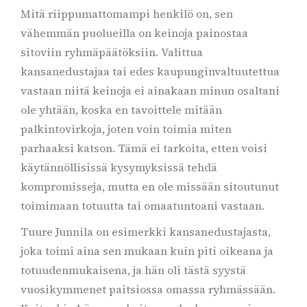
Mitä riippumattomampi henkilö on, sen
vähemmän puolueilla on keinoja painostaa
sitoviin ryhmäpäätöksiin. Valittua
kansanedustajaa tai edes kaupunginvaltuutettua
vastaan niitä keinoja ei ainakaan minun osaltani
ole yhtään, koska en tavoittele mitään
palkintovirkoja, joten voin toimia miten
parhaaksi katson. Tämä ei tarkoita, etten voisi
käytännöllisissä kysymyksissä tehdä
kompromisseja, mutta en ole missään sitoutunut
toimimaan totuutta tai omaatuntoani vastaan.
Tuure Junnila on esimerkki kansanedustajasta,
joka toimi aina sen mukaan kuin piti oikeana ja
totuudenmukaisena, ja hän oli tästä syystä
vuosikymmenet paitsiossa omassa ryhmässään.