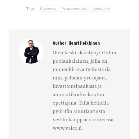
Tags:
Kokoomus
Perussuomalaiset
puoluekuri
Author:
Henri Heikkinen
Olen keski-ikäistynyt Oulun
puolankalainen, jolla on
monenkirjava työhistoria
mm. pelialan yrittäjänä,
investointipankissa ja
ammattikorkeakoulun
opettajana. Tällä hetkellä
pyöritän ainutlaatuista
verkkokauppaa osoitteessa
www.valco.fi