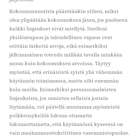
Kokoomusnuorista päästäänkin siihen, miksi
olen ylipäätään kokoomuksen jäsen, jos puolueen
kaikki linjaukset eivät miellytä. Itselleni
yksilönvapaus ja taloudellinen vapaus ovat
erittäin tärkeitä arvoja, eikä esimerkiksi
jälkimmäinen toteudu millään tavalla minkään
muun kuin kokoomuksen arvoissa. Täytyy
myöntää, että erinäisistä syistä yhä vähemmän
käytännön toiminnassa, mutta silti enemmän
kuin muilla. Esimerkiksi perussuomalaisten
linjauksista, jos onnistuu sellaisia jostain
löytämään, voi päätellä muutamaa myönteistä
poikkeusyksilöä lukuun ottamatta
lukuunottamatta, että käytännössä kyseessä on
vain maahanmuuttokriittinen vasemmistopuolue.