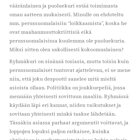
vääränlainen ja puoluekuri estää toimimasta
oman aatteen mukaisesti. Minulle on ehdoteltu
mm. perussuomalaisiin “loikkaamista”, koska he
ovat maahanmuuttokriittisiä eikä
perussuomalaisissa kuulemma ole puoluekuria.
Miksi sitten olen uskollisesti kokoomuslainen?
Ryhmäkuri on sinänsä tosiasia, mutta toisin kuin
perussuomalaiset tuntuvat ajattelevan, ei se mene
niin, että joku despootti sanelee mitä mieltä
asioista ollaan. Politiikka on joukkuepeliä, jossa
mennään yhteisesti sovittuun maaliin. Ryhmässä
käydään läpi eri kannat, niiden vaikutukset ja
sovitaan yhteisesti minkä taakse lähdetään.
Tässäkin asiassa parhaat argumentit voittavat, ja
loppujen lopuksi paljon ratkaisee, kuinka