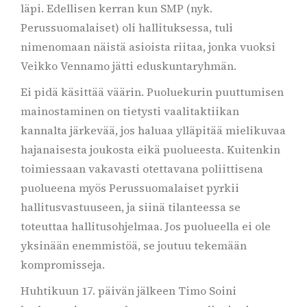
läpi. Edellisen kerran kun SMP (nyk.
Perussuomalaiset) oli hallituksessa, tuli
nimenomaan näistä asioista riitaa, jonka vuoksi
Veikko Vennamo jätti eduskuntaryhmän.
Ei pidä käsittää väärin. Puoluekurin puuttumisen
mainostaminen on tietysti vaalitaktiikan
kannalta järkevää, jos haluaa ylläpitää mielikuvaa
hajanaisesta joukosta eikä puolueesta. Kuitenkin
toimiessaan vakavasti otettavana poliittisena
puolueena myös Perussuomalaiset pyrkii
hallitusvastuuseen, ja siinä tilanteessa se
toteuttaa hallitusohjelmaa. Jos puolueella ei ole
yksinään enemmistöä, se joutuu tekemään
kompromisseja.
Huhtikuun 17. päivän jälkeen Timo Soini