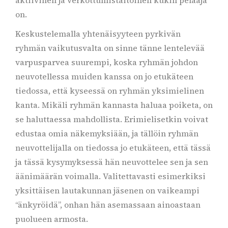
aktiivinen ja verkottumistaitoinen kukin pelaaja
on.
Keskustelemalla yhtenäisyyteen pyrkivän
ryhmän vaikutusvalta on sinne tänne lentelevää
varpusparvea suurempi, koska ryhmän johdon
neuvotellessa muiden kanssa on jo etukäteen
tiedossa, että kyseessä on ryhmän yksimielinen
kanta. Mikäli ryhmän kannasta haluaa poiketa, on
se haluttaessa mahdollista. Erimielisetkin voivat
edustaa omia näkemyksiään, ja tällöin ryhmän
neuvottelijalla on tiedossa jo etukäteen, että tässä
ja tässä kysymyksessä hän neuvottelee sen ja sen
äänimäärän voimalla. Valitettavasti esimerkiksi
yksittäisen lautakunnan jäsenen on vaikeampi
“änkyröidä”, onhan hän asemassaan ainoastaan
puolueen armosta.