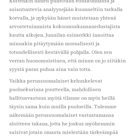
Kuitenkin hänen puheitaan eduskunnassa ja
asiantuntevia analyysejään kuunneltiin tarkalla
korvalla, ja nykyään hänet muistetaan yhtenä
arvostetuimmista kokoomuskansanedustajista
kautta aikojen. Junnilan esimerkki innoittaa
minuakin pitäytymään moraalisesti ja
totuudellisesti kestävällä pohjalla. Olen sen
verran huonomuistinen, että minun on jo siitäkin
syystä paras puhua aina vain totta.
Vaikka perussuomalaiset kehuskelevat
puoluekurinsa puutteella, mahdollisen
hallitusvastuun myötä tilanne on myös heillä
täysin sama kuin muilla puolueilla. Tulemme
näkemään perussuomalaiset vastustamansa
aloitteen takana, jotta he joskus myöhemmin
saisivat jotain omasta mielestään tärkeämpää