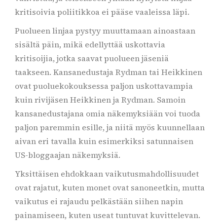
kritisoivia poliitikkoa ei pääse vaaleissa läpi.
Puolueen linjaa pystyy muuttamaan ainoastaan
sisältä päin, mikä edellyttää uskottavia
kritisoijia, jotka saavat puolueen jäseniä
taakseen. Kansanedustaja Rydman tai Heikkinen
ovat puoluekokouksessa paljon uskottavampia
kuin rivijäsen Heikkinen ja Rydman. Samoin
kansanedustajana omia näkemyksiään voi tuoda
paljon paremmin esille, ja niitä myös kuunnellaan
aivan eri tavalla kuin esimerkiksi satunnaisen
US-bloggaajan näkemyksiä.
Yksittäisen ehdokkaan vaikutusmahdollisuudet
ovat rajatut, kuten monet ovat sanoneetkin, mutta
vaikutus ei rajaudu pelkästään siihen napin
painamiseen, kuten useat tuntuvat kuvittelevan.