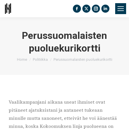
Facebook
X
Instagram
Linkedin
page
page
page
page
opens
opens
opens
opens
Perussuomalaisten
in
in
in
in
new
new
new
new
puoluekurikortti
window
window
window
window
You are here:
Home
Politiikka
Perussuomalaisten puoluekurikortti
Vaalikampanjani aikana useat ihmiset ovat
pitäneet ajatuksistani ja antaneet tukeaan
minulle mutta sanoneet, etteivät he voi äänestää
minua, koska Kokoomuksen linja puolueena on