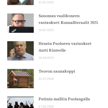
07.03.2025
Sanoman vaalikoneen
vastaukset: Kunnallisvaalit 2025
25.02.2025
Henrin Puolueen vastaukset
Antti Rinteelle
26.04.2019
Teuvon saunakoppi
31.07.2018
Putinin malliin Puolangalla
17.05.2018