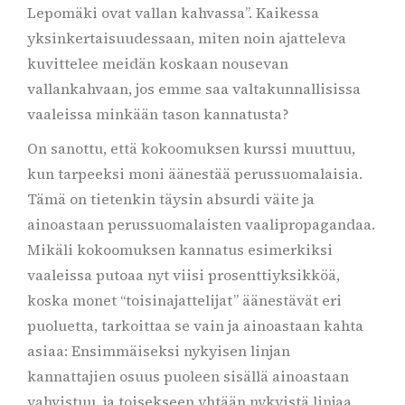
Lepomäki ovat vallan kahvassa”. Kaikessa
yksinkertaisuudessaan, miten noin ajatteleva
kuvittelee meidän koskaan nousevan
vallankahvaan, jos emme saa valtakunnallisissa
vaaleissa minkään tason kannatusta?
On sanottu, että kokoomuksen kurssi muuttuu,
kun tarpeeksi moni äänestää perussuomalaisia.
Tämä on tietenkin täysin absurdi väite ja
ainoastaan perussuomalaisten vaalipropagandaa.
Mikäli kokoomuksen kannatus esimerkiksi
vaaleissa putoaa nyt viisi prosenttiyksikköä,
koska monet “toisinajattelijat” äänestävät eri
puoluetta, tarkoittaa se vain ja ainoastaan kahta
asiaa: Ensimmäiseksi nykyisen linjan
kannattajien osuus puoleen sisällä ainoastaan
vahvistuu, ja toisekseen yhtään nykyistä linjaa