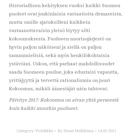
Historiallisen kehityksen vuoksi kaikki Suomen
puoleet ovat jonkinlaisia variaatioita demareista,
mutta omille ajatuksilleni kaikkein
vastaanottavaisin yleisö löytyy silti
kokoomuksesta. Puolueen nuorisojärjestö on
hyvin paljon näköiseni ja siellä on paljon
samanmielisiä, sekä myös henkilökohtaisia
ystäviäni. Uskon, että parhaat mahdollisuudet
saada Suomeen puolue, joka edustaisi vapautta,
yrittäjyyttä ja tervettä rationalismia on juuri
Kokoomus, mikäli äänestäjät näin tahtovat.
Päivitys 2017: Kokoomus on aivan yhtä perseestä
kuin kaikki muutkin puolueet.
Category:
Politiikka
By
Henri Heikkinen
14.01.2011