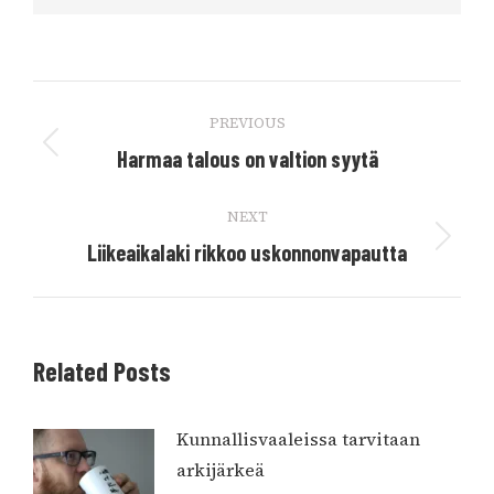
Post
PREVIOUS
navigation
Previous
Harmaa talous on valtion syytä
post:
NEXT
Next
Liikeaikalaki rikkoo uskonnonvapautta
post:
Related Posts
Kunnallisvaaleissa tarvitaan
arkijärkeä