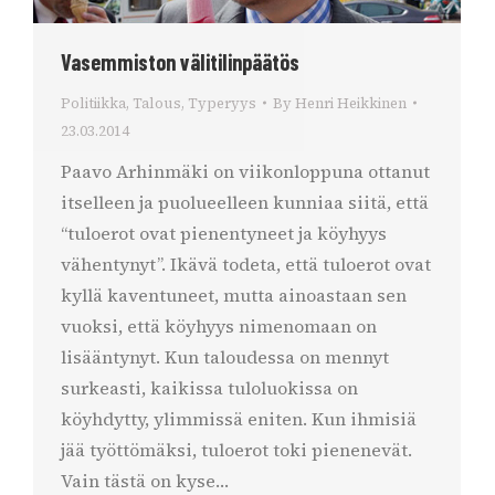
Vasemmiston välitilinpäätös
Politiikka
,
Talous
,
Typeryys
By
Henri Heikkinen
23.03.2014
Paavo Arhinmäki on viikonloppuna ottanut
itselleen ja puolueelleen kunniaa siitä, että
“tuloerot ovat pienentyneet ja köyhyys
vähentynyt”. Ikävä todeta, että tuloerot ovat
kyllä kaventuneet, mutta ainoastaan sen
vuoksi, että köyhyys nimenomaan on
lisääntynyt. Kun taloudessa on mennyt
surkeasti, kaikissa tuloluokissa on
köyhdytty, ylimmissä eniten. Kun ihmisiä
jää työttömäksi, tuloerot toki pienenevät.
Vain tästä on kyse…