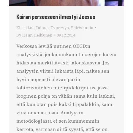
Koiran perseeseen ilmestyi Jeesus
Klassikot
,
Talous
,
Typeryys
,
Yhteiskunta
By
Henri Heikkinen
09.12.2014
Verkossa leviää uutinen OECD:n
analyysistä, jonka mukaan tuloerojen kasvu
hidastaa merkittävästi talouskasvua. Jos
analyysin viitsii lukaista läpi, näkee sen
hyvin nopeasti olevan parin
tohtorismiehen mielipidekirjoitus, jossa
looginen pohja on vähän sama kuin laskisi,
että kun otan pois kaksi lippalakkia, saan
viisi omenaa lisää. Analyysin
metodologiasta ei sen kummemmin
kerrota, varmaan siitä syystä, että se on