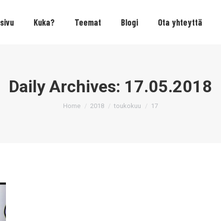
sivu
Kuka?
Teemat
Blogi
Ota yhteyttä
Daily Archives:
17.05.2018
You are here:
Home
2018
toukokuu
17