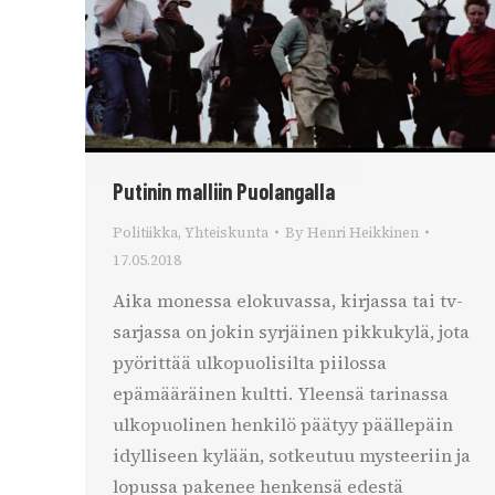
Putinin malliin Puolangalla
Politiikka
,
Yhteiskunta
By
Henri Heikkinen
17.05.2018
Aika monessa elokuvassa, kirjassa tai tv-
sarjassa on jokin syrjäinen pikkukylä, jota
pyörittää ulkopuolisilta piilossa
epämääräinen kultti. Yleensä tarinassa
ulkopuolinen henkilö päätyy päällepäin
idylliseen kylään, sotkeutuu mysteeriin ja
lopussa pakenee henkensä edestä