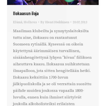
Ilokaasun iloja
Elämä
,
Holhous
By
Henri Heikkinen
20.02.2013
Maailman klubeilta ja synnytyslaitoksilta
tuttu aine, ilokaasu on rantautunut
Suomeen rytinällä. Kyseessä on oikein
käytettynä äärimmäisen turvallinen,
sisäänhengitettynä lyhyen ”kivan” fiiliksen
aiheuttava kaasu. Ilokaasua suihkutetaan
ilmapalloon, jota sitten hengitellään hetki.
Ilokaasu keksittiin 1700-luvun
jälkipuoliskolla ja se oli verrattain suosittu
päihde muiden joukossa vapaalla 1800-
luvulla, ennen kuin ihmiset siirtyivät
joukolla alkoholisteiksi erilaisten