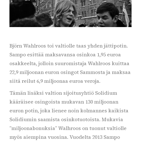
Björn Wahlroos toi valtiolle taas yhden jättipotin.
Sampo esittää maksavansa osinkoa 1,95 euroa
osakkeelta, jolloin suuromistaja Wahlroos kuittaa
22,9 miljoonan euron osingot Sammosta ja maksaa
siitä reilut 6,9 miljoonaa euroa veroja.
Tämän lisäksi valtion sijoitusyhtiö Solidium
kääräisee osingoista mukavan 130 miljoonan
euron potin, joka lienee noin kolmannes kaikista
Solidiumin saamista osinkotuotoista. Mukavia
”miljoonabonuksia” Walhroos on tuonut valtiolle
myös aiempina vuosina. Vuodelta 2013 Sampo