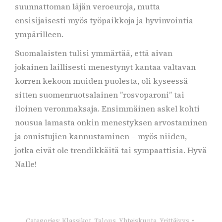
suunnattoman läjän veroeuroja, mutta
ensisijaisesti myös työpaikkoja ja hyvinvointia
ympärilleen.
Suomalaisten tulisi ymmärtää, että aivan
jokainen laillisesti menestynyt kantaa valtavan
korren kekoon muiden puolesta, oli kyseessä
sitten suomenruotsalainen ”rosvoparoni” tai
iloinen veronmaksaja. Ensimmäinen askel kohti
nousua lamasta onkin menestyksen arvostaminen
ja onnistujien kannustaminen – myös niiden,
jotka eivät ole trendikkäitä tai sympaattisia. Hyvä
Nalle!
Categories:
Klassikot
,
Talous
,
Yhteiskunta
,
Yrittäjyys