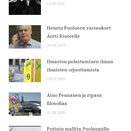
13.03.2021
Henrin Puolueen vastaukset
Antti Rinteelle
26.04.2019
Ilmaston pelastaminen ilman
ihmisten orjuuttamista
10.10.2018
Aino Pennanen ja ripaus
filosofiaa
01.08.2018
Putinin malliin Puolangalla