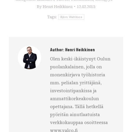
By
Henri Heikkinen
12.02.2015
Tags:
Björn Wahlroos
Author:
Henri Heikkinen
Olen keski-ikäistynyt Oulun
puolankalainen, jolla on
monenkirjava työhistoria
mm. pelialan yrittäjänä,
investointipankissa ja
ammattikorkeakoulun
opettajana. Tällä hetkellä
pyöritän ainutlaatuista
verkkokauppaa osoitteessa
www.valco.fi