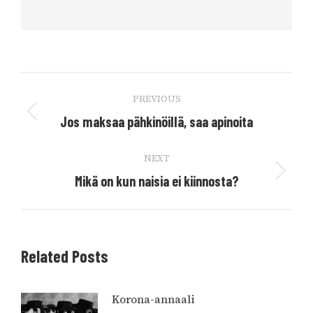
Post
PREVIOUS
navigation
Previous
Jos maksaa pähkinöillä, saa apinoita
post:
NEXT
Next
Mikä on kun naisia ei kiinnosta?
post:
Related Posts
Korona-annaali