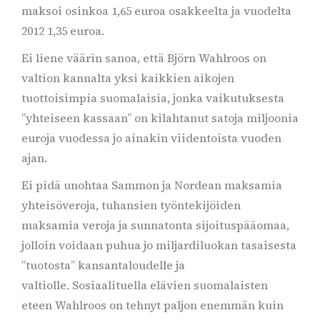
maksoi osinkoa 1,65 euroa osakkeelta ja vuodelta
2012 1,35 euroa.
Ei liene väärin sanoa, että Björn Wahlroos on
valtion kannalta yksi kaikkien aikojen
tuottoisimpia suomalaisia, jonka vaikutuksesta
”yhteiseen kassaan” on kilahtanut satoja miljoonia
euroja vuodessa jo ainakin viidentoista vuoden
ajan.
Ei pidä unohtaa Sammon ja Nordean maksamia
yhteisöveroja, tuhansien työntekijöiden
maksamia veroja ja sunnatonta sijoituspääomaa,
jolloin voidaan puhua jo miljardiluokan tasaisesta
”tuotosta” kansantaloudelle ja
valtiolle. Sosiaalituella elävien suomalaisten
eteen Wahlroos on tehnyt paljon enemmän kuin