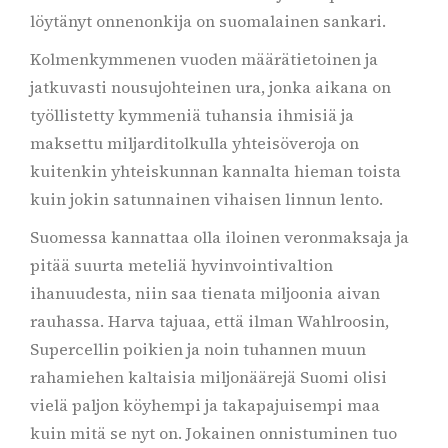
löytänyt onnenonkija on suomalainen sankari.
Kolmenkymmenen vuoden määrätietoinen ja
jatkuvasti nousujohteinen ura, jonka aikana on
työllistetty kymmeniä tuhansia ihmisiä ja
maksettu miljarditolkulla yhteisöveroja on
kuitenkin yhteiskunnan kannalta hieman toista
kuin jokin satunnainen vihaisen linnun lento.
Suomessa kannattaa olla iloinen veronmaksaja ja
pitää suurta meteliä hyvinvointivaltion
ihanuudesta, niin saa tienata miljoonia aivan
rauhassa. Harva tajuaa, että ilman Wahlroosin,
Supercellin poikien ja noin tuhannen muun
rahamiehen kaltaisia miljonäärejä Suomi olisi
vielä paljon köyhempi ja takapajuisempi maa
kuin mitä se nyt on. Jokainen onnistuminen tuo