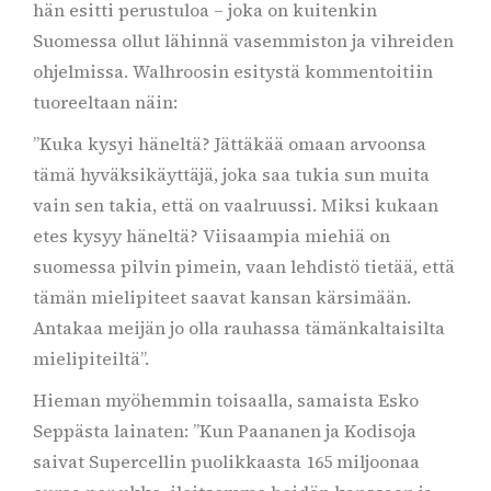
hän esitti perustuloa – joka on kuitenkin
Suomessa ollut lähinnä vasemmiston ja vihreiden
ohjelmissa. Walhroosin esitystä kommentoitiin
tuoreeltaan näin:
”Kuka kysyi häneltä? Jättäkää omaan arvoonsa
tämä hyväksikäyttäjä, joka saa tukia sun muita
vain sen takia, että on vaalruussi. Miksi kukaan
etes kysyy häneltä? Viisaampia miehiä on
suomessa pilvin pimein, vaan lehdistö tietää, että
tämän mielipiteet saavat kansan kärsimään.
Antakaa meijän jo olla rauhassa tämänkaltaisilta
mielipiteiltä”.
Hieman myöhemmin toisaalla, samaista Esko
Seppästa lainaten: ”Kun Paananen ja Kodisoja
saivat Supercellin puolikkaasta 165 miljoonaa