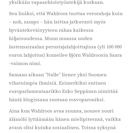
yksikään vapaaehtoistyöntekijä koskaan.
Sen lisäksi, että Wahlroos tuottaa verorahoja kuin
– noh, sampo – hän laittaa jatkuvasti myös
hyväntekeväisyyteen rahaa kaikessa
hiljaisuudessa. Muun muassa uuden
lastensairaalan perustajalahjoittajissa (yli 100 000
euron lahjoitus) komeilee Björn Wahlroosin Saara
-vaimon nimi.
Samaan aikaan ”Nalle” lienee yksi Suomen
vihatuimpia ihmisiä. Esimerkiksi entinen
europarlamentaarikko Esko Seppänen nimittää
häntä blogissaan suoraan rosvoparoniksi.
Aina kun Wahlroos avaa suunsa, nousee suuri
älämölö lyttäämään hänen mielipiteensä, vaikka
avaus olisi kuinka sosiaalinen. Toissa syksynä