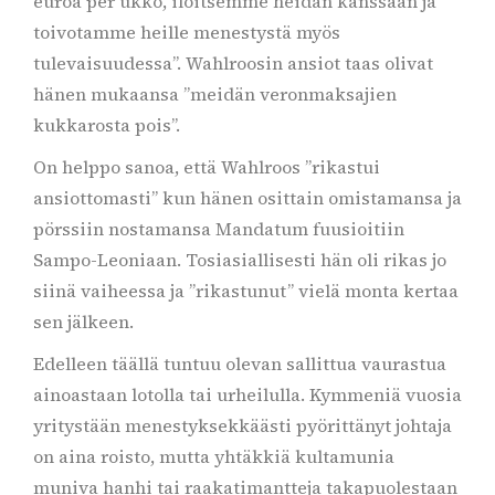
euroa per ukko, iloitsemme heidän kanssaan ja
toivotamme heille menestystä myös
tulevaisuudessa”. Wahlroosin ansiot taas olivat
hänen mukaansa ”meidän veronmaksajien
kukkarosta pois”.
On helppo sanoa, että Wahlroos ”rikastui
ansiottomasti” kun hänen osittain omistamansa ja
pörssiin nostamansa Mandatum fuusioitiin
Sampo-Leoniaan. Tosiasiallisesti hän oli rikas jo
siinä vaiheessa ja ”rikastunut” vielä monta kertaa
sen jälkeen.
Edelleen täällä tuntuu olevan sallittua vaurastua
ainoastaan lotolla tai urheilulla. Kymmeniä vuosia
yritystään menestyksekkäästi pyörittänyt johtaja
on aina roisto, mutta yhtäkkiä kultamunia
muniva hanhi tai raakatimantteja takapuolestaan