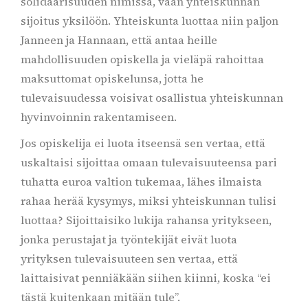
solidaarisuuden nimissä, vaan yhteiskunnan
sijoitus yksilöön. Yhteiskunta luottaa niin paljon
Janneen ja Hannaan, että antaa heille
mahdollisuuden opiskella ja vieläpä rahoittaa
maksuttomat opiskelunsa, jotta he
tulevaisuudessa voisivat osallistua yhteiskunnan
hyvinvoinnin rakentamiseen.
Jos opiskelija ei luota itseensä sen vertaa, että
uskaltaisi sijoittaa omaan tulevaisuuteensa pari
tuhatta euroa valtion tukemaa, lähes ilmaista
rahaa herää kysymys, miksi yhteiskunnan tulisi
luottaa? Sijoittaisiko lukija rahansa yritykseen,
jonka perustajat ja työntekijät eivät luota
yrityksen tulevaisuuteen sen vertaa, että
laittaisivat penniäkään siihen kiinni, koska “ei
tästä kuitenkaan mitään tule”.