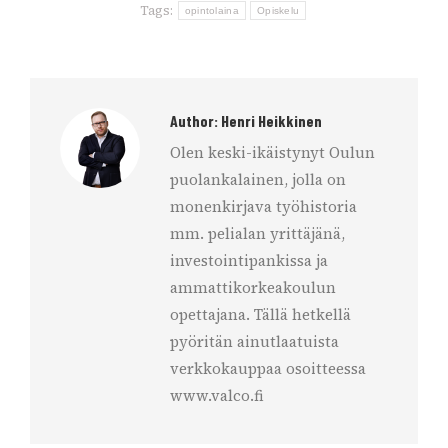
Tags:
opintolaina
Opiskelu
Author:
Henri Heikkinen
Olen keski-ikäistynyt Oulun
puolankalainen, jolla on
monenkirjava työhistoria
mm. pelialan yrittäjänä,
investointipankissa ja
ammattikorkeakoulun
opettajana. Tällä hetkellä
pyöritän ainutlaatuista
verkkokauppaa osoitteessa
www.valco.fi