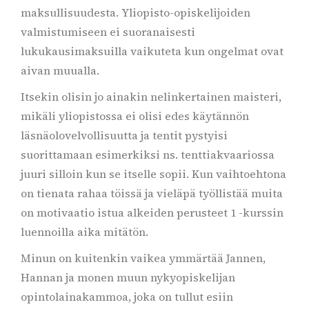
maksullisuudesta. Yliopisto-opiskelijoiden
valmistumiseen ei suoranaisesti
lukukausimaksuilla vaikuteta kun ongelmat ovat
aivan muualla.
Itsekin olisin jo ainakin nelinkertainen maisteri,
mikäli yliopistossa ei olisi edes käytännön
läsnäolovelvollisuutta ja tentit pystyisi
suorittamaan esimerkiksi ns. tenttiakvaariossa
juuri silloin kun se itselle sopii. Kun vaihtoehtona
on tienata rahaa töissä ja vieläpä työllistää muita
on motivaatio istua alkeiden perusteet 1 -kurssin
luennoilla aika mitätön.
Minun on kuitenkin vaikea ymmärtää Jannen,
Hannan ja monen muun nykyopiskelijan
opintolainakammoa, joka on tullut esiin