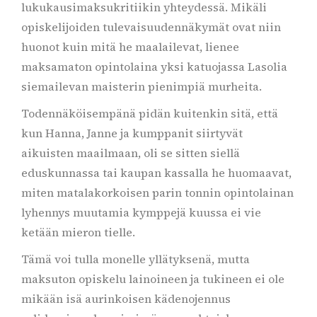
lukukausimaksukritiikin yhteydessä. Mikäli
opiskelijoiden tulevaisuudennäkymät ovat niin
huonot kuin mitä he maalailevat, lienee
maksamaton opintolaina yksi katuojassa Lasolia
siemailevan maisterin pienimpiä murheita.
Todennäköisempänä pidän kuitenkin sitä, että
kun Hanna, Janne ja kumppanit siirtyvät
aikuisten maailmaan, oli se sitten siellä
eduskunnassa tai kaupan kassalla he huomaavat,
miten matalakorkoisen parin tonnin opintolainan
lyhennys muutamia kymppejä kuussa ei vie
ketään mieron tielle.
Tämä voi tulla monelle yllätyksenä, mutta
maksuton opiskelu lainoineen ja tukineen ei ole
mikään isä aurinkoisen kädenojennus