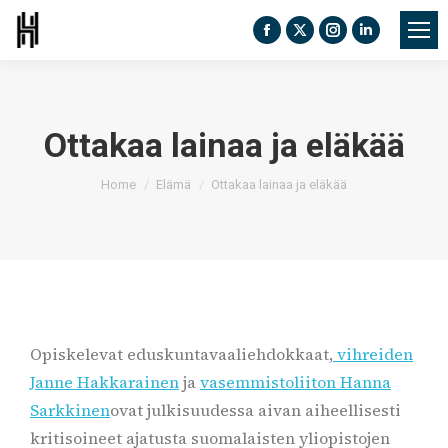
Facebook
X
Instagram
Linkedin
page
page
page
page
opens
opens
opens
opens
in
in
in
in
Ottakaa lainaa ja eläkää
new
new
new
new
You are here:
window
window
window
window
Home
Elämä
Ottakaa lainaa ja eläkää
Opiskelevat eduskuntavaaliehdokkaat,
vihreiden
Janne Hakkarainen
ja
vasemmistoliiton Hanna
Sarkkinen
ovat julkisuudessa aivan aiheellisesti
kritisoineet ajatusta suomalaisten yliopistojen