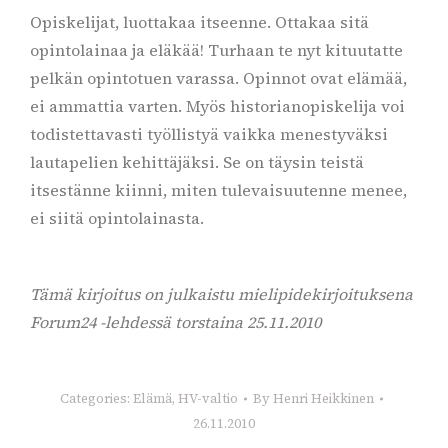
Opiskelijat, luottakaa itseenne. Ottakaa sitä
opintolainaa ja eläkää! Turhaan te nyt kituutatte
pelkän opintotuen varassa. Opinnot ovat elämää,
ei ammattia varten. Myös historianopiskelija voi
todistettavasti työllistyä vaikka menestyväksi
lautapelien kehittäjäksi. Se on täysin teistä
itsestänne kiinni, miten tulevaisuutenne menee,
ei siitä opintolainasta.
Tämä kirjoitus on julkaistu mielipidekirjoituksena
Forum24 -lehdessä torstaina 25.11.2010
Categories:
Elämä
,
HV-valtio
By
Henri Heikkinen
26.11.2010