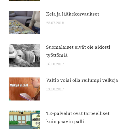
Kela ja lääkekorvaukset
25.07.2018
Suomalaiset eivät ole aidosti
työttömiä
16.10.2017
Valtio voisi olla reilumpi velkoja
13.10.2017
TE-palvelut ovat tarpeelliset
kuin paavin pallit