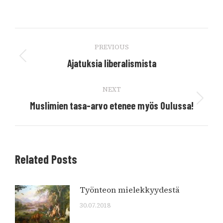
Post
PREVIOUS
navigation
Previous
Ajatuksia liberalismista
post:
NEXT
Next
Muslimien tasa-arvo etenee myös Oulussa!
post:
Related Posts
Työnteon mielekkyydestä
30.07.2018