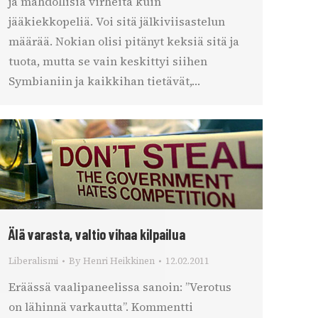
ja mahdollisia virheitä kuin
jääkiekkopeliä. Voi sitä jälkiviisastelun
määrää. Nokian olisi pitänyt keksiä sitä ja
tuota, mutta se vain keskittyi siihen
Symbianiin ja kaikkihan tietävät,…
Älä varasta, valtio vihaa kilpailua
Liberalismi
By
Henri Heikkinen
12.02.2011
Eräässä vaalipaneelissa sanoin: ”Verotus
on lähinnä varkautta”. Kommentti