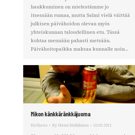
haukkuminen on mielestämme jo
itsessään rumaa, mutta Salmi vielä väittää
julkisen päivähoidon olevan myös
yhteiskunnan taloudellinen etu. Tässä
kohtaa mennään pahasti metsään.
Päivähoitopaikka maksaa kunnalle noin…
Mikon känkkäränkkäjuoma
Holhous
By
Henri Heikkinen
10.02.2011