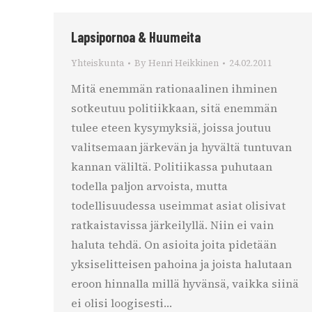
Lapsipornoa & Huumeita
Yhteiskunta
By
Henri Heikkinen
24.02.2011
Mitä enemmän rationaalinen ihminen
sotkeutuu politiikkaan, sitä enemmän
tulee eteen kysymyksiä, joissa joutuu
valitsemaan järkevän ja hyvältä tuntuvan
kannan väliltä. Politiikassa puhutaan
todella paljon arvoista, mutta
todellisuudessa useimmat asiat olisivat
ratkaistavissa järkeilyllä. Niin ei vain
haluta tehdä. On asioita joita pidetään
yksiselitteisen pahoina ja joista halutaan
eroon hinnalla millä hyvänsä, vaikka siinä
ei olisi loogisesti…