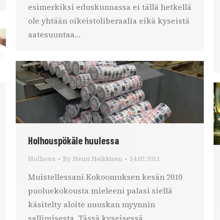
esimerkiksi eduskunnassa ei tällä hetkellä
ole yhtään oikeistoliberaalia eikä kyseistä
aatesuuntaa…
Holhouspökäle huulessa
Holhous
By
Henri Heikkinen
14.02.2011
Muistellessani Kokoomuksen kesän 2010
puoluekokousta mieleeni palasi siellä
käsitelty aloite nuuskan myynnin
sallimisesta. Tässä kyseisessä