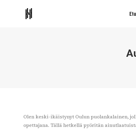
Etu
A
Olen keski-ikäistynyt Oulun puolankalainen, jo
opettajana. Tällä hetkellä pyöritän ainutlaatui