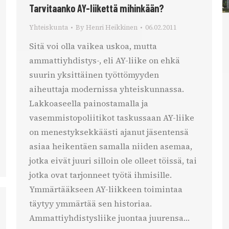
Tarvitaanko AY-liikettä mihinkään?
Yhteiskunta
By
Henri Heikkinen
06.02.2011
Sitä voi olla vaikea uskoa, mutta
ammattiyhdistys-, eli AY-liike on ehkä
suurin yksittäinen työttömyyden
aiheuttaja modernissa yhteiskunnassa.
Lakkoaseella painostamalla ja
vasemmistopoliitikot taskussaan AY-liike
on menestyksekkäästi ajanut jäsentensä
asiaa heikentäen samalla niiden asemaa,
jotka eivät juuri silloin ole olleet töissä, tai
jotka ovat tarjonneet työtä ihmisille.
Ymmärtääkseen AY-liikkeen toimintaa
täytyy ymmärtää sen historiaa.
Ammattiyhdistysliike juontaa juurensa…