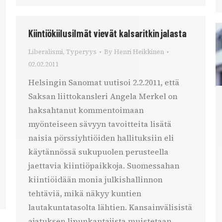
Kiintiökiilusilmät vievät kalsaritkin jalasta
Liberalismi
,
Typeryys
By
Henri Heikkinen
02.02.2011
Helsingin Sanomat uutisoi 2.2.2011, että
Saksan liittokansleri Angela Merkel on
haksahtanut kommentoimaan
myönteiseen sävyyn tavoitteita lisätä
naisia pörssiyhtiöiden hallituksiin eli
käytännössä sukupuolen perusteella
jaettavia kiintiöpaikkoja. Suomessahan
kiintiöidään monia julkishallinnon
tehtäviä, mikä näkyy kuntien
lautakuntatasolta lähtien. Kansainvälisistä
ajatuksen lipunkantajista muistetaan