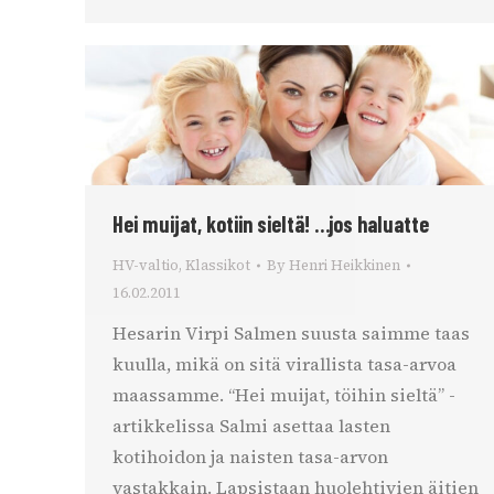
Hei muijat, kotiin sieltä! …jos haluatte
HV-valtio
,
Klassikot
By
Henri Heikkinen
16.02.2011
Hesarin Virpi Salmen suusta saimme taas
kuulla, mikä on sitä virallista tasa-arvoa
maassamme. “Hei muijat, töihin sieltä” -
artikkelissa Salmi asettaa lasten
kotihoidon ja naisten tasa-arvon
vastakkain. Lapsistaan huolehtivien äitien