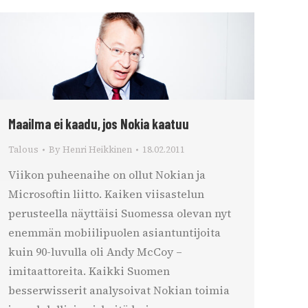
Maailma ei kaadu, jos Nokia kaatuu
Talous
By
Henri Heikkinen
18.02.2011
Viikon puheenaihe on ollut Nokian ja
Microsoftin liitto. Kaiken viisastelun
perusteella näyttäisi Suomessa olevan nyt
enemmän mobiilipuolen asiantuntijoita
kuin 90-luvulla oli Andy McCoy –
imitaattoreita. Kaikki Suomen
besserwisserit analysoivat Nokian toimia