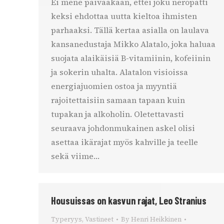
Ei mene päivääkään, ettei joku neropatti
keksi ehdottaa uutta kieltoa ihmisten
parhaaksi. Tällä kertaa asialla on laulava
kansanedustaja Mikko Alatalo, joka haluaa
suojata alaikäisiä B-vitamiinin, kofeiinin
ja sokerin uhalta. Alatalon visioissa
energiajuomien ostoa ja myyntiä
rajoitettaisiin samaan tapaan kuin
tupakan ja alkoholin. Oletettavasti
seuraava johdonmukainen askel olisi
asettaa ikärajat myös kahville ja teelle
sekä viime…
Housuissas on kasvun rajat, Leo Stranius
Typeryys
,
Vastineet
By
Henri Heikkinen