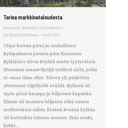
Tarina markkinataloudesta
Huumori
,
Klassikot
,
Liberalismi
By
Henri Heikkinen
04.02.2011
Olipa kerran pieni ja rauhallinen
kyläpahanen jossain päin Kainuuta.
Kyläläiset olivat köyhiä mutta tyytyväisiä.
Muutama maanviljelijä työllisti niitä, joilla
ei omaa tilaa ollut. Talven yli pärjättiin
yhteisesti viljellyillä eväillä. Kylässä oli
myös pieni kauppa ja hiljainen kapakka.
Elämä oli tasaisen hiljaista eikä suuria
mullistuksia nähty. Eräänä kesänä kylään
oli kuitenkin tulossa muutos. Eräs renki,
Erkki…