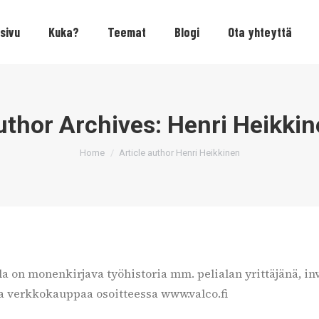
sivu
Kuka?
Teemat
Blogi
Ota yhteyttä
uthor Archives:
Henri Heikkin
You are here:
Home
Article author Henri Heikkinen
lla on monenkirjava työhistoria mm. pelialan yrittäjänä, 
sta verkkokauppaa osoitteessa www.valco.fi