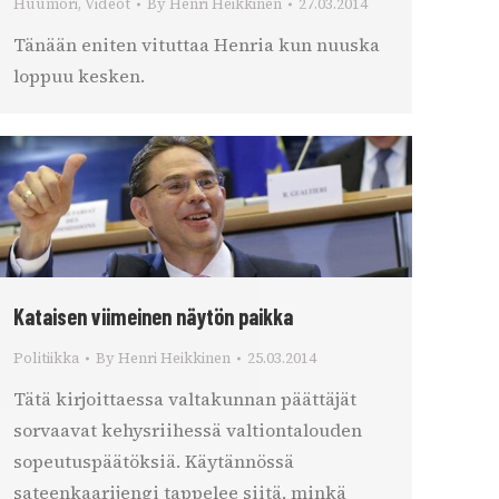
Huumori
,
Videot
By
Henri Heikkinen
27.03.2014
Tänään eniten vituttaa Henria kun nuuska
loppuu kesken.
Kataisen viimeinen näytön paikka
Politiikka
By
Henri Heikkinen
25.03.2014
Tätä kirjoittaessa valtakunnan päättäjät
sorvaavat kehysriihessä valtiontalouden
sopeutuspäätöksiä. Käytännössä
sateenkaarijengi tappelee siitä, minkä