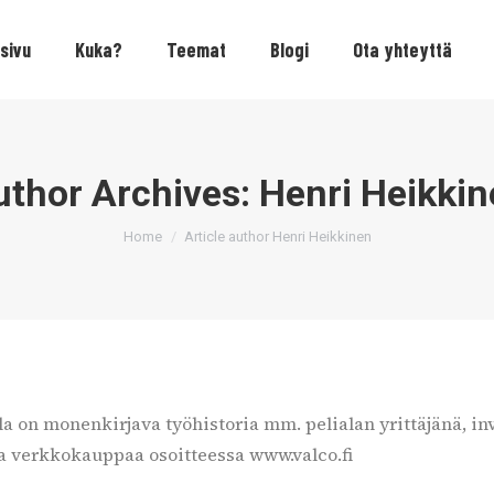
sivu
Kuka?
Teemat
Blogi
Ota yhteyttä
uthor Archives:
Henri Heikkin
You are here:
Home
Article author Henri Heikkinen
lla on monenkirjava työhistoria mm. pelialan yrittäjänä, 
sta verkkokauppaa osoitteessa www.valco.fi