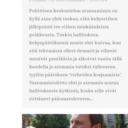
Politiikka
By
Henri Heikkinen
28.03.2014
Poliittisen keskustelun seuraaminen on
kyllä aina yhtä tuskaa, eikä kehysriihen
jälkipuinti tee siihen minkäänlaista
poikkeusta. Tuskin hallituksen
kehyspäätöksestä muste ehti kuivua, kun
sitä tekemässä olleet demarit ja vihreät
menivät paniikkiin ja alkoivat vaatia tällä
kaudella jo aiemmin tutuksi tulleeseen
tyyliin päätöksen “virheiden korjaamista”.
Vasemmistoliitto ehti jo aiemmin nostaa
hallituksesta kytkintä, koska sille eivät
riittäneet pääomatuloveron…