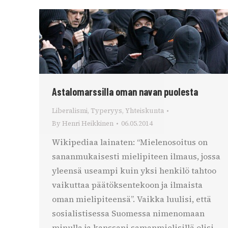
Astalomarssilla oman navan puolesta
Liberalismi
,
Typeryys
,
Yhteiskunta
By
Henri Heikkinen
06.05.2014
Wikipediaa lainaten: “Mielenosoitus on
sananmukaisesti mielipiteen ilmaus, jossa
yleensä useampi kuin yksi henkilö tahtoo
vaikuttaa päätöksentekoon ja ilmaista
oman mielipiteensä”. Vaikka luulisi, että
sosialistisessa Suomessa nimenomaan
minulla ja kanssani samanmielisillä olisi