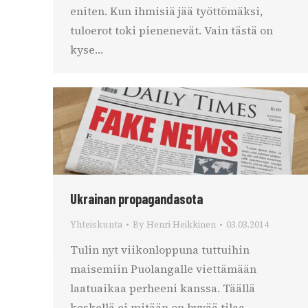
eniten. Kun ihmisiä jää työttömäksi,
tuloerot toki pienenevät. Vain tästä on
kyse…
Ukrainan propagandasota
Yhteiskunta
By
Henri Heikkinen
03.03.2014
Tulin nyt viikonloppuna tuttuihin
maisemiin Puolangalle viettämään
laatuaikaa perheeni kanssa. Täällä
keskellä ei mitään on hyvää tilaa