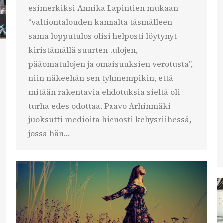
esimerkiksi Annika Lapintien mukaan
“valtiontalouden kannalta täsmälleen
sama lopputulos olisi helposti löytynyt
kiristämällä suurten tulojen,
pääomatulojen ja omaisuuksien verotusta”,
niin näkeehän sen tyhmempikin, että
mitään rakentavia ehdotuksia sieltä oli
turha edes odottaa. Paavo Arhinmäki
juoksutti medioita hienosti kehysriihessä,
jossa hän…