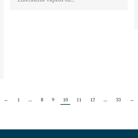
←
1
…
8
9
10
11
12
…
33
→