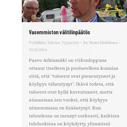
Vasemmiston välitilinpäätös
Politiikka
,
Talous
,
Typeryys
By
Henri Heikkinen
23.03.2014
Paavo Arhinmäki on viikonloppuna
ottanut itselleen ja puolueelleen kunniaa
siitä, että “tuloerot ovat pienentyneet ja
köyhyys vähentynyt”. Ikävä todeta, että
tuloerot ovat kyllä kaventuneet, mutta
ainoastaan sen vuoksi, että köyhyys
nimenomaan on lisääntynyt. Kun
taloudessa on mennyt surkeasti, kaikissa
tuloluokissa on köyhdytty, ylimmissä