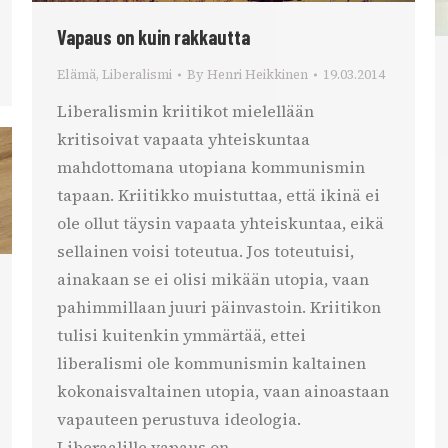
Vapaus on kuin rakkautta
Elämä
,
Liberalismi
By
Henri Heikkinen
19.03.2014
Liberalismin kriitikot mielellään
kritisoivat vapaata yhteiskuntaa
mahdottomana utopiana kommunismin
tapaan. Kriitikko muistuttaa, että ikinä ei
ole ollut täysin vapaata yhteiskuntaa, eikä
sellainen voisi toteutua. Jos toteutuisi,
ainakaan se ei olisi mikään utopia, vaan
pahimmillaan juuri päinvastoin. Kriitikon
tulisi kuitenkin ymmärtää, ettei
liberalismi ole kommunismin kaltainen
kokonaisvaltainen utopia, vaan ainoastaan
vapauteen perustuva ideologia.
Liberaalille vapaus on…