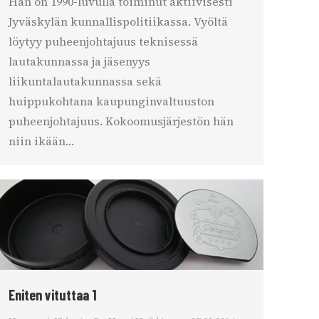
Hän on 1990-luvulla toiminut aktiivisesti
Jyväskylän kunnallispolitiikassa. Vyöltä
löytyy puheenjohtajuus teknisessä
lautakunnassa ja jäsenyys
liikuntalautakunnassa sekä
huippukohtana kaupunginvaltuuston
puheenjohtajuus. Kokoomusjärjestön hän
niin ikään…
Eniten vituttaa 1