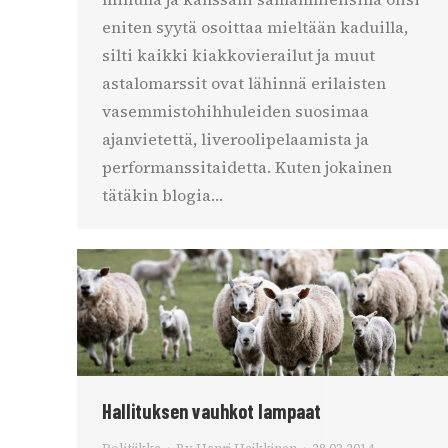
eniten syytä osoittaa mieltään kaduilla,
silti kaikki kiakkovierailut ja muut
astalomarssit ovat lähinnä erilaisten
vasemmistohihhuleiden suosimaa
ajanvietettä, liveroolipelaamista ja
performanssitaidetta. Kuten jokainen
tätäkin blogia…
Hallituksen vauhkot lampaat