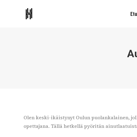
Etu
A
Olen keski-ikäistynyt Oulun puolankalainen, jo
opettajana. Tällä hetkellä pyöritän ainutlaatui