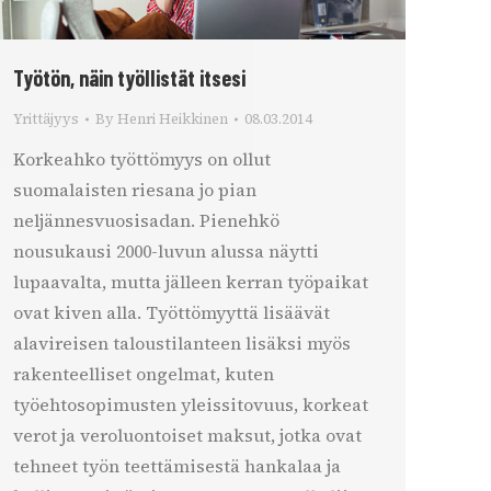
Työtön, näin työllistät itsesi
Yrittäjyys
By
Henri Heikkinen
08.03.2014
Korkeahko työttömyys on ollut
suomalaisten riesana jo pian
neljännesvuosisadan. Pienehkö
nousukausi 2000-luvun alussa näytti
lupaavalta, mutta jälleen kerran työpaikat
ovat kiven alla. Työttömyyttä lisäävät
alavireisen taloustilanteen lisäksi myös
rakenteelliset ongelmat, kuten
työehtosopimusten yleissitovuus, korkeat
verot ja veroluontoiset maksut, jotka ovat
tehneet työn teettämisestä hankalaa ja