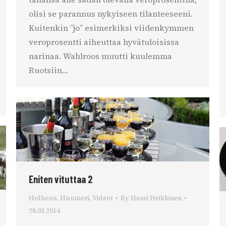
olisi se parannus nykyiseen tilanteeseeni.
Kuitenkin ”jo” esimerkiksi viidenkymmen
veroprosentti aiheuttaa hyvätuloisissa
narinaa. Wahlroos muutti kuulemma
Ruotsiin…
Eniten vituttaa 2
Holhous
,
Huumori
,
Videot
By
Henri Heikkinen
28.03.2014