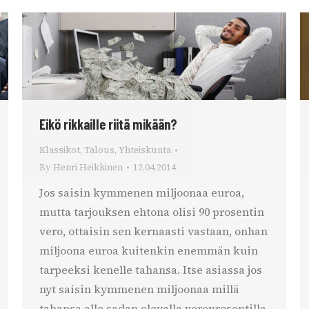
Eikö rikkaille riitä mikään?
Klassikot
,
Talous
,
Yhteiskunta
By
Henri Heikkinen
12.04.2014
Jos saisin kymmenen miljoonaa euroa,
mutta tarjouksen ehtona olisi 90 prosentin
vero, ottaisin sen kernaasti vastaan, onhan
miljoona euroa kuitenkin enemmän kuin
tarpeeksi kenelle tahansa. Itse asiassa jos
nyt saisin kymmenen miljoonaa millä
tahansa alle sadan olevalla veroprosentilla,