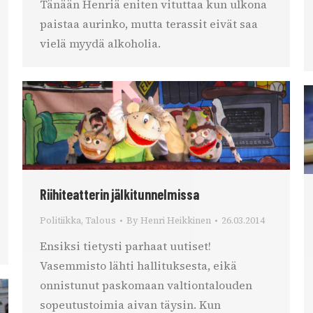
Tänään Henriä eniten vituttaa kun ulkona
paistaa aurinko, mutta terassit eivät saa
vielä myydä alkoholia.
Riihiteatterin jälkitunnelmissa
Politiikka
,
Talous
By
Henri Heikkinen
26.03.2014
Ensiksi tietysti parhaat uutiset!
Vasemmisto lähti hallituksesta, eikä
onnistunut paskomaan valtiontalouden
sopeutustoimia aivan täysin. Kun