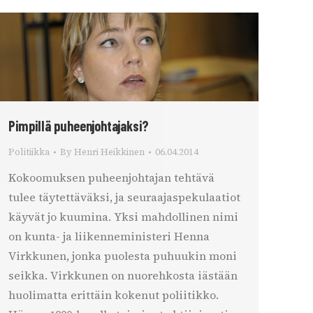
Pimpillä puheenjohtajaksi?
Politiikka
By
Henri Heikkinen
06.04.2014
Kokoomuksen puheenjohtajan tehtävä
tulee täytettäväksi, ja seuraajaspekulaatiot
käyvät jo kuumina. Yksi mahdollinen nimi
on kunta- ja liikenneministeri Henna
Virkkunen, jonka puolesta puhuukin moni
seikka. Virkkunen on nuorehkosta iästään
huolimatta erittäin kokenut poliitikko.