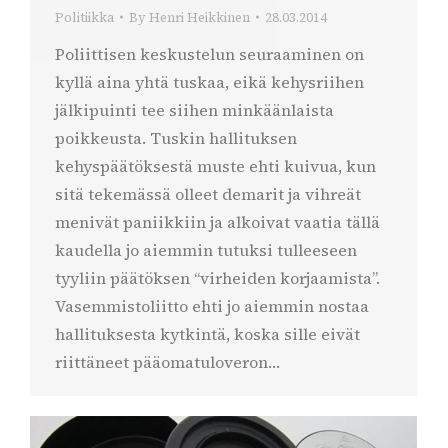
Politiikka
By
Henri Heikkinen
28.03.2014
Poliittisen keskustelun seuraaminen on
kyllä aina yhtä tuskaa, eikä kehysriihen
jälkipuinti tee siihen minkäänlaista
poikkeusta. Tuskin hallituksen
kehyspäätöksestä muste ehti kuivua, kun
sitä tekemässä olleet demarit ja vihreät
menivät paniikkiin ja alkoivat vaatia tällä
kaudella jo aiemmin tutuksi tulleeseen
tyyliin päätöksen “virheiden korjaamista”.
Vasemmistoliitto ehti jo aiemmin nostaa
hallituksesta kytkintä, koska sille eivät
riittäneet pääomatuloveron…