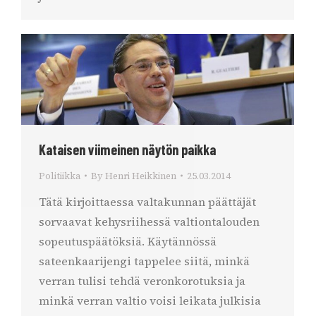
Kataisen viimeinen näytön paikka
Politiikka
By
Henri Heikkinen
25.03.2014
Tätä kirjoittaessa valtakunnan päättäjät
sorvaavat kehysriihessä valtiontalouden
sopeutuspäätöksiä. Käytännössä
sateenkaarijengi tappelee siitä, minkä
verran tulisi tehdä veronkorotuksia ja
minkä verran valtio voisi leikata julkisia