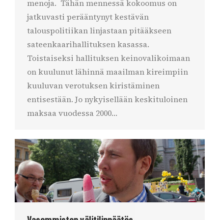
menoja. Tähän mennessä kokoomus on
jatkuvasti perääntynyt kestävän
talouspolitiikan linjastaan pitääkseen
sateenkaarihallituksen kasassa.
Toistaiseksi hallituksen keinovalikoimaan
on kuulunut lähinnä maailman kireimpiin
kuuluvan verotuksen kiristäminen
entisestään. Jo nykyisellään keskituloinen
maksaa vuodessa 2000…
Vasemmiston välitilinpäätös