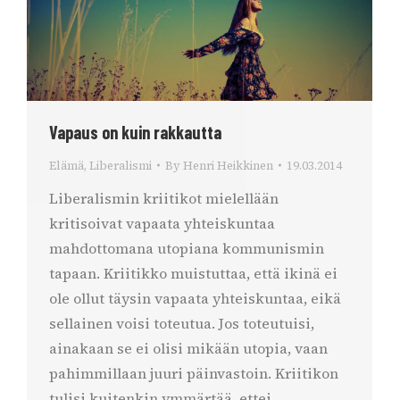
Vapaus on kuin rakkautta
Elämä
,
Liberalismi
By
Henri Heikkinen
19.03.2014
Liberalismin kriitikot mielellään
kritisoivat vapaata yhteiskuntaa
mahdottomana utopiana kommunismin
tapaan. Kriitikko muistuttaa, että ikinä ei
ole ollut täysin vapaata yhteiskuntaa, eikä
sellainen voisi toteutua. Jos toteutuisi,
ainakaan se ei olisi mikään utopia, vaan
pahimmillaan juuri päinvastoin. Kriitikon
tulisi kuitenkin ymmärtää, ettei