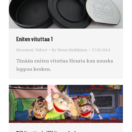
Eniten vituttaa 1
Huumori
,
Videot
By
Henri Heikkinen
27.03.2014
Tänään eniten vituttaa Henria kun nuuska
loppuu kesken.