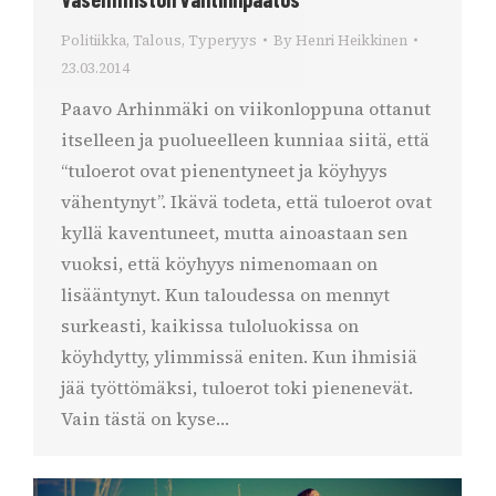
Politiikka
,
Talous
,
Typeryys
By
Henri Heikkinen
23.03.2014
Paavo Arhinmäki on viikonloppuna ottanut
itselleen ja puolueelleen kunniaa siitä, että
“tuloerot ovat pienentyneet ja köyhyys
vähentynyt”. Ikävä todeta, että tuloerot ovat
kyllä kaventuneet, mutta ainoastaan sen
vuoksi, että köyhyys nimenomaan on
lisääntynyt. Kun taloudessa on mennyt
surkeasti, kaikissa tuloluokissa on
köyhdytty, ylimmissä eniten. Kun ihmisiä
jää työttömäksi, tuloerot toki pienenevät.
Vain tästä on kyse…