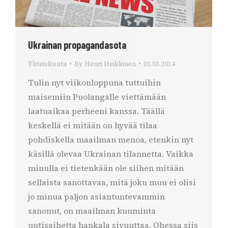
Ukrainan propagandasota
Yhteiskunta
By
Henri Heikkinen
03.03.2014
Tulin nyt viikonloppuna tuttuihin
maisemiin Puolangalle viettämään
laatuaikaa perheeni kanssa. Täällä
keskellä ei mitään on hyvää tilaa
pohdiskella maailman menoa, etenkin nyt
käsillä olevaa Ukrainan tilannetta. Vaikka
minulla ei tietenkään ole siihen mitään
sellaista sanottavaa, mitä joku muu ei olisi
jo minua paljon asiantuntevammin
sanonut, on maailman kuuminta
uutisaihetta hankala sivuuttaa. Ohessa siis