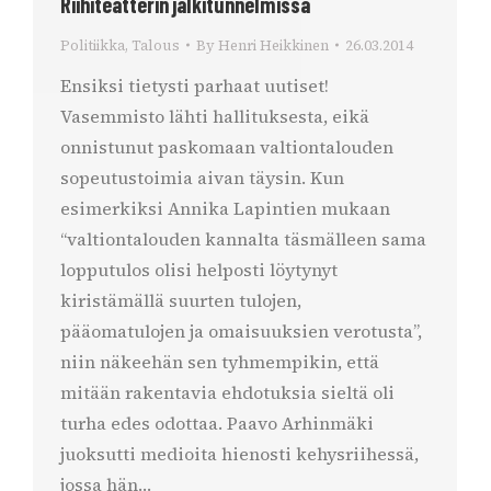
Riihiteatterin jälkitunnelmissa
Politiikka
,
Talous
By
Henri Heikkinen
26.03.2014
Ensiksi tietysti parhaat uutiset!
Vasemmisto lähti hallituksesta, eikä
onnistunut paskomaan valtiontalouden
sopeutustoimia aivan täysin. Kun
esimerkiksi Annika Lapintien mukaan
“valtiontalouden kannalta täsmälleen sama
lopputulos olisi helposti löytynyt
kiristämällä suurten tulojen,
pääomatulojen ja omaisuuksien verotusta”,
niin näkeehän sen tyhmempikin, että
mitään rakentavia ehdotuksia sieltä oli
turha edes odottaa. Paavo Arhinmäki
juoksutti medioita hienosti kehysriihessä,
jossa hän…