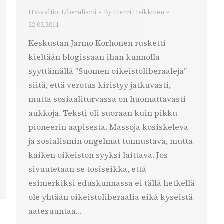
HV-valtio
,
Liberalismi
By
Henri Heikkinen
22.02.2011
Keskustan Jarmo Korhonen rusketti
kieltään blogissaan ihan kunnolla
syyttämällä ”Suomen oikeistoliberaaleja”
siitä, että verotus kiristyy jatkuvasti,
mutta sosiaaliturvassa on huomattavasti
aukkoja. Teksti oli suoraan kuin pikku
pioneerin aapisesta. Massoja kosiskeleva
ja sosialismin ongelmat tunnustava, mutta
kaiken oikeiston syyksi laittava. Jos
sivuutetaan se tosiseikka, että
esimerkiksi eduskunnassa ei tällä hetkellä
ole yhtään oikeistoliberaalia eikä kyseistä
aatesuuntaa…