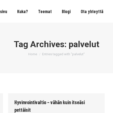
sivu
Kuka?
Teemat
Blogi
Ota yhteyttä
Tag Archives:
palvelut
You are here:
Home
Entries tagged with "palvelut"
Hyvinvointivaltio – vähän kuin itseäsi
pettäisit