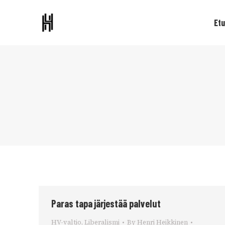
Etu
Paras tapa järjestää palvelut
HV-valtio
,
Liberalismi
By
Henri Heikkinen