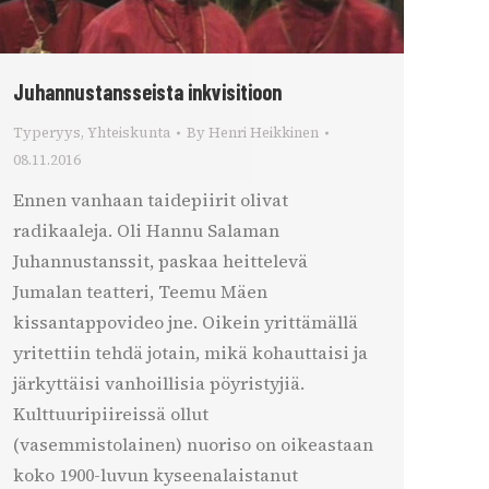
Juhannustansseista inkvisitioon
Typeryys
,
Yhteiskunta
By
Henri Heikkinen
08.11.2016
Ennen vanhaan taidepiirit olivat
radikaaleja. Oli Hannu Salaman
Juhannustanssit, paskaa heittelevä
Jumalan teatteri, Teemu Mäen
kissantappovideo jne. Oikein yrittämällä
yritettiin tehdä jotain, mikä kohauttaisi ja
järkyttäisi vanhoillisia pöyristyjiä.
Kulttuuripiireissä ollut
(vasemmistolainen) nuoriso on oikeastaan
koko 1900-luvun kyseenalaistanut