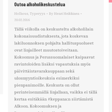
Outoa alkoholikeskustelua
Holhous
,
Typeryys
By
Henri Heikkinen
20.02.2016
Tällä viikolla on keskusteltu alkoholilain
kokonaisuudistuksesta, jota koskevan
lakiluonnoksen pohjalta hallituspuolueet
ovat linjailleet muutostoiveitaan.
Kokoomus ja Perussuomalaiset kaipaavat
ravintoloiden lisäksi vapautuksia myös
päivittäistavarakauppaan sekä
ulosmyyntioikeuksia esimerkiksi
pienpanimoille. Keskusta on ollut
perinteisemmällä linjallaan, vaikka ei tällä
kertaa esitäkään #keppana:n siirtämistä
Alkoon. Kokoomuksen ja