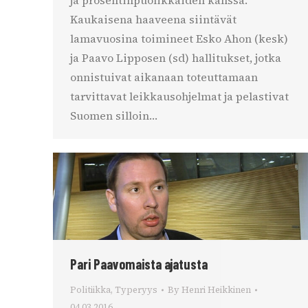
ja prosentinpuolikkaiden kanssa.
Kaukaisena haaveena siintävät
lamavuosina toimineet Esko Ahon (kesk)
ja Paavo Lipposen (sd) hallitukset, jotka
onnistuivat aikanaan toteuttamaan
tarvittavat leikkausohjelmat ja pelastivat
Suomen silloin…
Pari Paavomaista ajatusta
Politiikka
,
Typeryys
By
Henri Heikkinen
04.03.2016