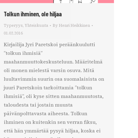
Tolkun ihminen, ole hiljaa
Typeryys
,
Yhteiskunta
By
Henri Heikkinen
01.02.2016
Kirjailija Jyri Paretskoi peräänkuulutti
”tolkun ihmisiä”
maahanmuuttokeskusteluun. Määritelmä
oli monen mielestä varsin osuva. Mitä
luultavimmin suurin osa suomalaisista on
juuri Paretskoin tarkoittamia ”tolkun
ihmisiä”, oli kyse sitten maahanmuutosta,
taloudesta tai jostain muusta
päivänpolttavasta aiheesta. Tolkun
ihminen on kuitenkin sen verran fiksu,
että hän ymmärtää pysyä hiljaa, koska ei