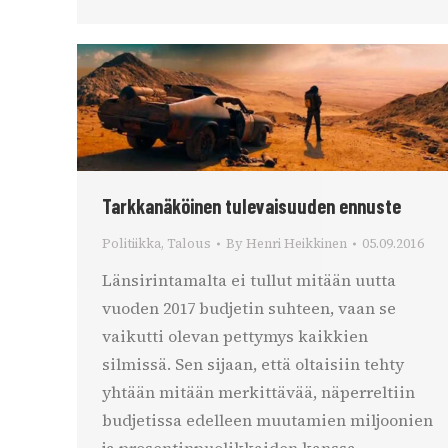
Tarkkanäköinen tulevaisuuden ennuste
Politiikka
,
Talous
By
Henri Heikkinen
05.09.2016
Länsirintamalta ei tullut mitään uutta
vuoden 2017 budjetin suhteen, vaan se
vaikutti olevan pettymys kaikkien
silmissä. Sen sijaan, että oltaisiin tehty
yhtään mitään merkittävää, näperreltiin
budjetissa edelleen muutamien miljoonien