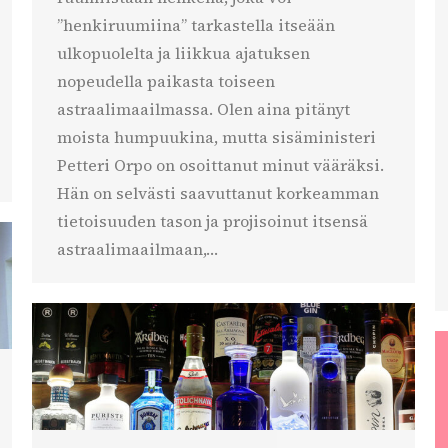
”henkiruumiina” tarkastella itseään
ulkopuolelta ja liikkua ajatuksen
nopeudella paikasta toiseen
astraalimaailmassa. Olen aina pitänyt
moista humpuukina, mutta sisäministeri
Petteri Orpo on osoittanut minut vääräksi.
Hän on selvästi saavuttanut korkeamman
tietoisuuden tason ja projisoinut itsensä
astraalimaailmaan,…