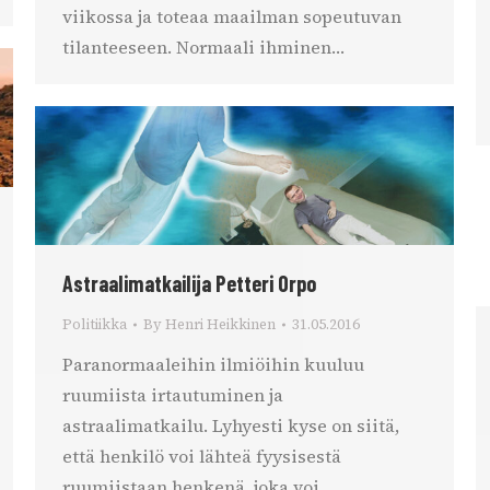
viikossa ja toteaa maailman sopeutuvan
tilanteeseen. Normaali ihminen…
Astraalimatkailija Petteri Orpo
Politiikka
By
Henri Heikkinen
31.05.2016
Paranormaaleihin ilmiöihin kuuluu
ruumiista irtautuminen ja
astraalimatkailu. Lyhyesti kyse on siitä,
että henkilö voi lähteä fyysisestä
ruumiistaan henkenä, joka voi