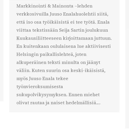
Markkinointi & Mainonta –lehden
verkkosivuilla Juuso Enalahuolehtii siitä,
että iso osa työikäisistä ei tee työtä. Enala
viittaa tekstissään Seija Sartin joulukuun
Kuukausiliitteeseen kirjoittamaan juttuun.
En kuitenkaan oululaisena lue aktiivisesti
Helsingin paikallislehteä, joten
alkuperäinen teksti minulta on jäänyt
väliin. Kuten suurin osa keski-ikäisistä,
myös Juuso Enala tekee
työnvieroksumisesta
sukupolvikysymyksen. Ennen miehet
olivat rautaa ja naiset hedelmällisiä.…