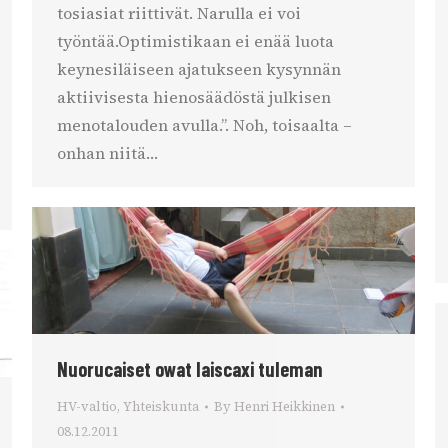
tosiasiat riittivät. Narulla ei voi
työntää.Optimistikaan ei enää luota
keynesiläiseen ajatukseen kysynnän
aktiivisesta hienosäädöstä julkisen
menotalouden avulla.”. Noh, toisaalta –
onhan niitä…
Nuorucaiset owat laiscaxi tuleman
HV-valtio
,
Yhteiskunta
By
Henri Heikkinen
08.12.2011