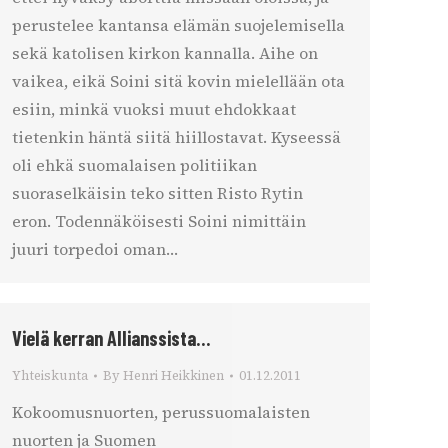
perustelee kantansa elämän suojelemisella
sekä katolisen kirkon kannalla. Aihe on
vaikea, eikä Soini sitä kovin mielellään ota
esiin, minkä vuoksi muut ehdokkaat
tietenkin häntä siitä hiillostavat. Kyseessä
oli ehkä suomalaisen politiikan
suoraselkäisin teko sitten Risto Rytin
eron. Todennäköisesti Soini nimittäin
juuri torpedoi oman…
Vielä kerran Allianssista…
Yhteiskunta
By
Henri Heikkinen
01.12.2011
Kokoomusnuorten, perussuomalaisten
nuorten ja Suomen