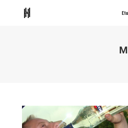
Etu
M