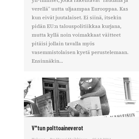
yli-ihmiset, jotka rakentavat ”raudalla ja
verellä” uutta uljaampaa Eurooppaa. Kas
kun eivät juutalaiset. Ei siinä, itsekin
pidän EU:n talouspolitiikkaa kurjana,
mutta kyllä noin voimakkaat väitteet
pitäisi jollain tavalla myös
vasemmistolaisen kyetä perustelemaan.
Ensinnäkin…
V*tun polttoaineverot