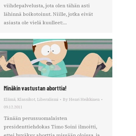
viihdepalvelusta, jota olen tähän asti
lähinnä boikotoinut. Niille, jotka eivät
asiasta ole vielä kuulleet:…
Minäkin vastustan aborttia!
Elämä
,
Klassikot
,
Liberalismi
By
Henri Heikkinen
09.12.2011
Tänään perussuomalaisten
presidenttiehdokas Timo Soini ilmoitti,
ettei hyväksy aborttia missään oloissa, ja