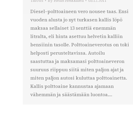
Talous
By
Henri Heikkinen
05.12.2011
Diesel–polttoaineen vero nousee taas. Ensi
vuoden alusta jo nyt turkasen kallis löpö
maksaa sellaiset 13 senttiä enemmän
litralta, eli hinta asettuu helvetin kalliin
bensiinin tasolle. Polttoaineverotus on toki
helposti perusteltavissa. Autoilu
saastuttaa ja maksamasi polttoaineveron
suuruus riippuu siitä miten paljon ajat ja
miten paljon autosi kuluttaa polttoainetta.
Kallis polttoaine kannustaa ajamaan
vähemmän ja säästämään luontoa.…