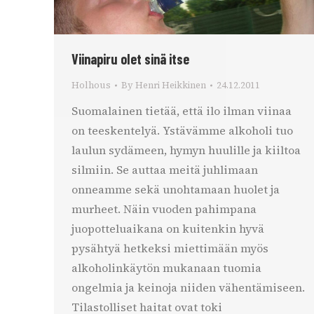
Viinapiru olet sinä itse
Holhous
By
Henri Heikkinen
24.12.2011
Suomalainen tietää, että ilo ilman viinaa
on teeskentelyä. Ystävämme alkoholi tuo
laulun sydämeen, hymyn huulille ja kiiltoa
silmiin. Se auttaa meitä juhlimaan
onneamme sekä unohtamaan huolet ja
murheet. Näin vuoden pahimpana
juopotteluaikana on kuitenkin hyvä
pysähtyä hetkeksi miettimään myös
alkoholinkäytön mukanaan tuomia
ongelmia ja keinoja niiden vähentämiseen.
Tilastolliset haitat ovat toki