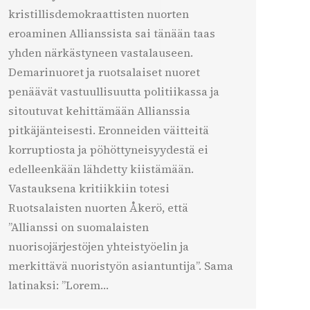
kristillisdemokraattisten nuorten
eroaminen Allianssista sai tänään taas
yhden närkästyneen vastalauseen.
Demarinuoret ja ruotsalaiset nuoret
penäävät vastuullisuutta politiikassa ja
sitoutuvat kehittämään Allianssia
pitkäjänteisesti. Eronneiden väitteitä
korruptiosta ja pöhöttyneisyydestä ei
edelleenkään lähdetty kiistämään.
Vastauksena kritiikkiin totesi
Ruotsalaisten nuorten Åkerö, että
”Allianssi on suomalaisten
nuorisojärjestöjen yhteistyöelin ja
merkittävä nuoristyön asiantuntija”. Sama
latinaksi: ”Lorem…