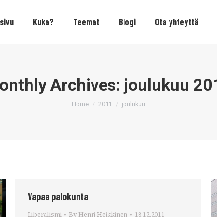
sivu
Kuka?
Teemat
Blogi
Ota yhteyttä
onthly Archives:
joulukuu 20
You are here:
Home
2011
joulukuu
Vapaa palokunta
Liberalismi
By
Henri Heikkinen
18.12.2011