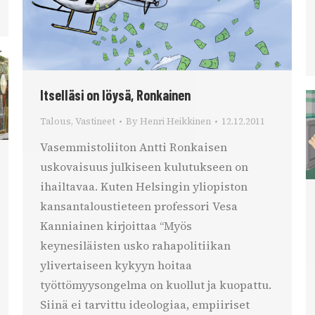
Itselläsi on löysä, Ronkainen
Talous
,
Vastineet
By
Henri Heikkinen
12.12.2011
Vasemmistoliiton Antti Ronkaisen
uskovaisuus julkiseen kulutukseen on
ihailtavaa. Kuten Helsingin yliopiston
kansantaloustieteen professori Vesa
Kanniainen kirjoittaa “Myös
keynesiläisten usko rahapolitiikan
ylivertaiseen kykyyn hoitaa
työttömyysongelma on kuollut ja kuopattu.
Siinä ei tarvittu ideologiaa, empiiriset