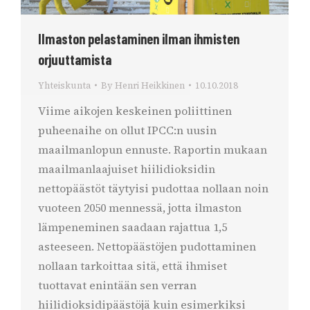
Ilmaston pelastaminen ilman ihmisten
orjuuttamista
Yhteiskunta
By
Henri Heikkinen
10.10.2018
Viime aikojen keskeinen poliittinen
puheenaihe on ollut IPCC:n uusin
maailmanlopun ennuste. Raportin mukaan
maailmanlaajuiset hiilidioksidin
nettopäästöt täytyisi pudottaa nollaan noin
vuoteen 2050 mennessä, jotta ilmaston
lämpeneminen saadaan rajattua 1,5
asteeseen. Nettopäästöjen pudottaminen
nollaan tarkoittaa sitä, että ihmiset
tuottavat enintään sen verran
hiilidioksidipäästöjä kuin esimerkiksi