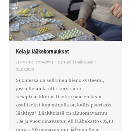
Kela ja lääkekorvaukset
HV-valtio
,
Typeryys
By
Henri Heikkinen
25.07.2018
Suomessa on sellainen hieno systeemi,
jossa Kelan kautta korvataan
reseptilääkkeitä. Itsekin pääsen tästä
osalliseksi kun minulla on kallis psoriasis -
lääkitys*. Lääkkeissä on alkuomavastuu
50e ja vuosiomavastuu eli lääkekatto 605,13
euroa. Alkuomavastuun jälkeen Kela