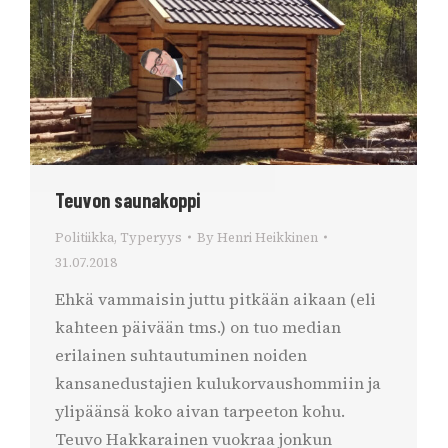
Teuvon saunakoppi
Politiikka
,
Typeryys
By
Henri Heikkinen
31.07.2018
Ehkä vammaisin juttu pitkään aikaan (eli
kahteen päivään tms.) on tuo median
erilainen suhtautuminen noiden
kansanedustajien kulukorvaushommiin ja
ylipäänsä koko aivan tarpeeton kohu.
Teuvo Hakkarainen vuokraa jonkun