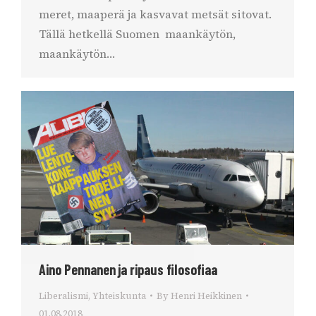
meret, maaperä ja kasvavat metsät sitovat.
Tällä hetkellä Suomen maankäytön,
maankäytön…
Aino Pennanen ja ripaus filosofiaa
Liberalismi
,
Yhteiskunta
By
Henri Heikkinen
01.08.2018