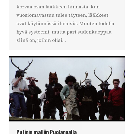
korvaa osan lääkkeen hinnasta, kun
vuosiomavastuu tulee täyteen, lääkkeet
ovat käytännössä ilmaisia. Muuten todella
hyvä systeemi, mutta pari sudenkuoppaa
siinä on, joihin olisi…
Putinin malliin Puolangalla