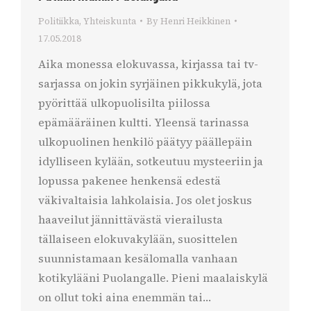
Politiikka
,
Yhteiskunta
By
Henri Heikkinen
17.05.2018
Aika monessa elokuvassa, kirjassa tai tv-
sarjassa on jokin syrjäinen pikkukylä, jota
pyörittää ulkopuolisilta piilossa
epämääräinen kultti. Yleensä tarinassa
ulkopuolinen henkilö päätyy päällepäin
idylliseen kylään, sotkeutuu mysteeriin ja
lopussa pakenee henkensä edestä
väkivaltaisia lahkolaisia. Jos olet joskus
haaveilut jännittävästä vierailusta
tällaiseen elokuvakylään, suosittelen
suunnistamaan kesälomalla vanhaan
kotikylääni Puolangalle. Pieni maalaiskylä
on ollut toki aina enemmän tai…