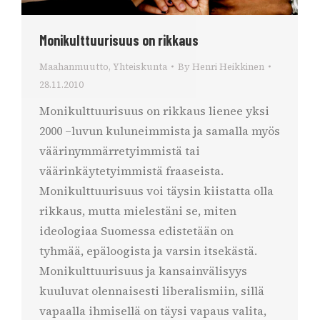
Monikulttuurisuus on rikkaus
Maahanmuutto
,
Yhteiskunta
By
Henri Heikkinen
28.11.2010
Monikulttuurisuus on rikkaus lienee yksi
2000 –luvun kuluneimmista ja samalla myös
väärinymmärretyimmistä tai
väärinkäytetyimmistä fraaseista.
Monikulttuurisuus voi täysin kiistatta olla
rikkaus, mutta mielestäni se, miten
ideologiaa Suomessa edistetään on
tyhmää, epäloogista ja varsin itsekästä.
Monikulttuurisuus ja kansainvälisyys
kuuluvat olennaisesti liberalismiin, sillä
vapaalla ihmisellä on täysi vapaus valita,