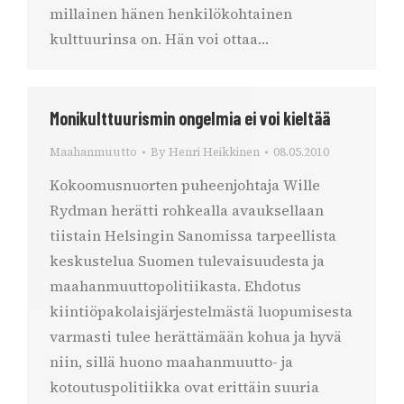
millainen hänen henkilökohtainen
kulttuurinsa on. Hän voi ottaa…
Monikulttuurismin ongelmia ei voi kieltää
Maahanmuutto
By
Henri Heikkinen
08.05.2010
Kokoomusnuorten puheenjohtaja Wille
Rydman herätti rohkealla avauksellaan
tiistain Helsingin Sanomissa tarpeellista
keskustelua Suomen tulevaisuudesta ja
maahanmuuttopolitiikasta. Ehdotus
kiintiöpakolaisjärjestelmästä luopumisesta
varmasti tulee herättämään kohua ja hyvä
niin, sillä huono maahanmuutto- ja
kotoutuspolitiikka ovat erittäin suuria