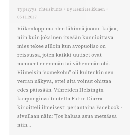
Typeryys
,
Yhteiskunta
By
Henri Heikkinen
05.11.2017
Viikonloppuna olen lähinnä juonut kaljaa,
niin kuin jokainen itseään kunnioittava
mies tekee silloin kun avopuoliso on
reissussa, joten kaikki uutiset ovat
menneet enemmän tai vähemmän ohi.
Viimeisin ”somekohu” oli kuitenkin sen
verran näkyvä, ettei sitä voinut ohittaa
edes päissään. Vihreiden Helsingin
kaupunginvaltuutettu Fatim Diarra
kirjoitteli ilmeisesti perjantaina Facebook -
sivullaan näin: ”Jos haluaa asua metsässä
niin…