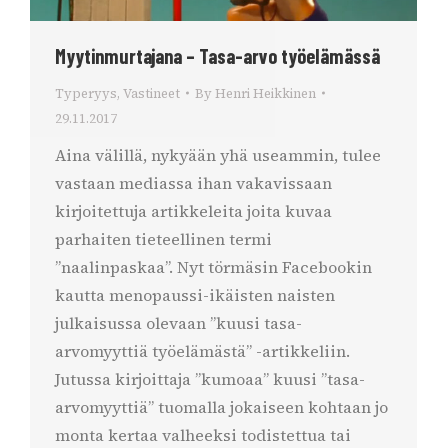
Myytinmurtajana – Tasa-arvo työelämässä
Typeryys
,
Vastineet
By
Henri Heikkinen
29.11.2017
Aina välillä, nykyään yhä useammin, tulee
vastaan mediassa ihan vakavissaan
kirjoitettuja artikkeleita joita kuvaa
parhaiten tieteellinen termi
”naalinpaskaa”. Nyt törmäsin Facebookin
kautta menopaussi-ikäisten naisten
julkaisussa olevaan ”kuusi tasa-
arvomyyttiä työelämästä” -artikkeliin.
Jutussa kirjoittaja ”kumoaa” kuusi ”tasa-
arvomyyttiä” tuomalla jokaiseen kohtaan jo
monta kertaa valheeksi todistettua tai