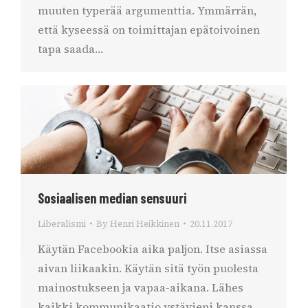
muuten typerää argumenttia. Ymmärrän,
että kyseessä on toimittajan epätoivoinen
tapa saada…
Sosiaalisen median sensuuri
Liberalismi
By
Henri Heikkinen
20.11.2017
Käytän Facebookia aika paljon. Itse asiassa
aivan liikaakin. Käytän sitä työn puolesta
mainostukseen ja vapaa-aikana. Lähes
kaikki kommunikaatio ystävieni kanssa