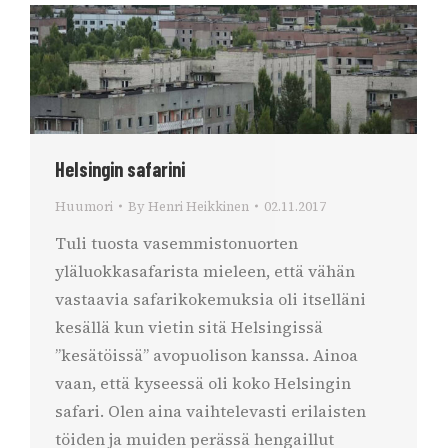
Helsingin safarini
Huumori
By
Henri Heikkinen
02.11.2017
Tuli tuosta vasemmistonuorten
yläluokkasafarista mieleen, että vähän
vastaavia safarikokemuksia oli itselläni
kesällä kun vietin sitä Helsingissä
”kesätöissä” avopuolison kanssa. Ainoa
vaan, että kyseessä oli koko Helsingin
safari. Olen aina vaihtelevasti erilaisten
töiden ja muiden perässä hengaillut