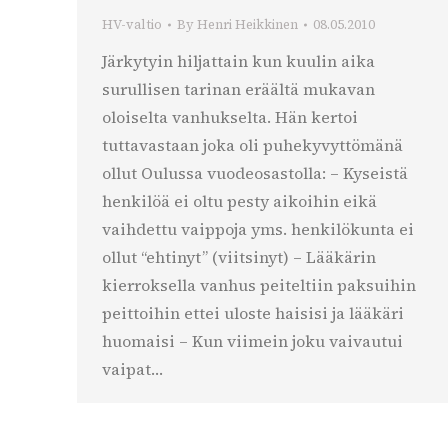
HV-valtio
By
Henri Heikkinen
08.05.2010
Järkytyin hiljattain kun kuulin aika
surullisen tarinan eräältä mukavan
oloiselta vanhukselta. Hän kertoi
tuttavastaan joka oli puhekyvyttömänä
ollut Oulussa vuodeosastolla: – Kyseistä
henkilöä ei oltu pesty aikoihin eikä
vaihdettu vaippoja yms. henkilökunta ei
ollut “ehtinyt” (viitsinyt) – Lääkärin
kierroksella vanhus peiteltiin paksuihin
peittoihin ettei uloste haisisi ja lääkäri
huomaisi – Kun viimein joku vaivautui
vaipat…