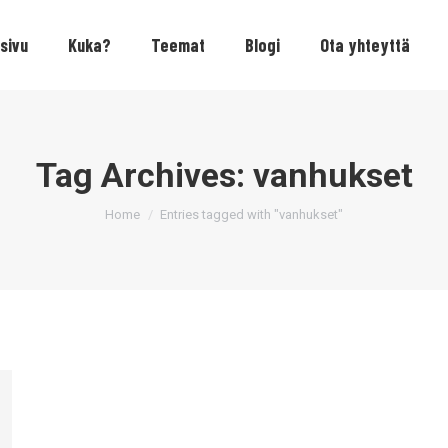
sivu
Kuka?
Teemat
Blogi
Ota yhteyttä
Tag Archives:
vanhukset
You are here:
Home
Entries tagged with "vanhukset"