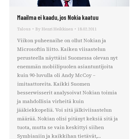
Maailma ei kaadu, jos Nokia kaatuu
Talous
By
Henri Heikkinen
18.02.2011
Viikon puheenaihe on ollut Nokian ja
Microsoftin liitto. Kaiken viisastelun
perusteella näyttäisi Suomessa olevan nyt
enemmän mobiilipuolen asiantuntijoita
kuin 90-luvulla oli Andy McCoy –
imitaattoreita. Kaikki Suomen
besserwisserit analysoivat Nokian toimia
ja mahdollisia virheitä kuin
jääkiekkopeliä. Voi sitä jälkiviisastelun
määrää. Nokian olisi pitänyt keksiä sitä ja
tuota, mutta se vain keskittyi siihen
Symbianiin ja kaikkihan tietävät,…