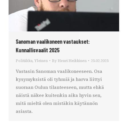
Sanoman vaalikoneen vastaukset:
Kunnallisvaalit 2025
Politiikka
,
Yleinen
By
Henri Heikkinen
25.02.2025
Vastasin Sanoman vaalikoneeseen. Osa
kysymyksistä oli tyhmiä ja harva liittyi
suoraan Oulun tilanteeseen, mutta ehkä
näistä näkee kuitenkin aika hyvin sen,
mitä mieltä olen mistäkin käytännön
asiasta.